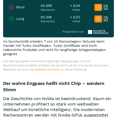
82,50€
× 8,44
Short
Basispreis
Hebel
65,20€
× 8,02
Long
Basispreis
Hebel
Präsentiert von
Im Durchschnitt erleiden 7 von 10 Kleinanlegern Verluste beim
Handel mit Turbo-Zertifikaten. Turbo-Zertifikate sind hoch
risikoreiche Produkte und nicht für langfristige Anlagestrategien
geeignet.
Den Basisprospekt sowie die Endgültigen Bedingungen und die
Basisinformationsblätter erhalten Sie bei Klick auf das Disclaimer Dokument.
Beachten Sie auch die
weiteren Hinweise
zu dieser Werbung.
Der wahre Engpass heißt nicht Chip – sondern
Strom
Die Geschichte von Nvidia ist beeindruckend. Kaum ein
Unternehmen profitiert so stark vom weltweiten
Wettlauf um künstliche Intelligenz. Die modernsten
Rechenzentren werden mit Nvidia-GPUs ausgestattet