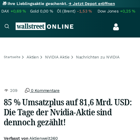
🎁 Ihre Lieblingsaktie geschenkt.
→ Jetzt Depot eröffnen
DAX
+0,69
%
Gold
0,00
%
Öl (Brent)
-1,53
%
Dow Jones
+0,25
%
Aktien
NVIDIA Aktie
Nachrichten zu NVIDIA
Startseite
209
0 Kommentare
85 % Umsatzplus auf 81,6 Mrd. USD:
Die Tage der Nvidia-Aktie sind
dennoch gezählt!
Verfasst von
Aktienwelt360