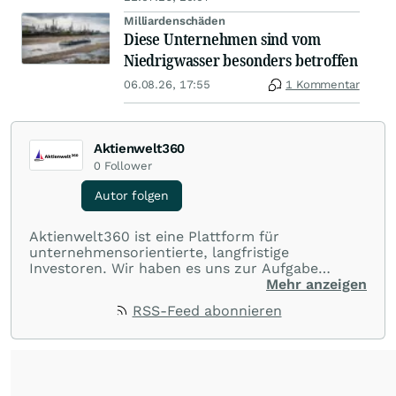
Milliardenschäden
Diese Unternehmen sind vom
Niedrigwasser besonders betroffen
06.08.26, 17:55
1 Kommentar
Aktienwelt360
0
Follower
Autor folgen
Aktienwelt360 ist eine Plattform für
unternehmensorientierte, langfristige
Investoren. Wir haben es uns zur Aufgabe
gemacht, dass jeder Herr über seine eigenen
Mehr anzeigen
Finanzen werden und einfach besser investieren
RSS-Feed abonnieren
kann. Dieser Mission begegnen wir mit Wort,
Witz und vor allem: Spaß bei diesem ernsten
Thema.