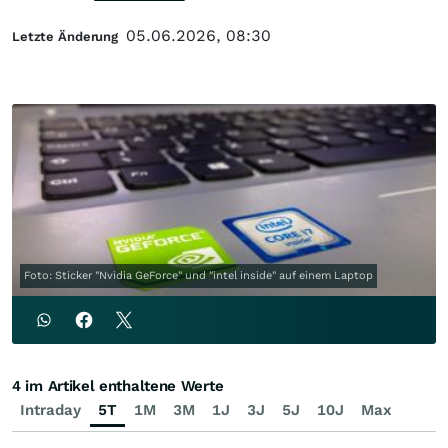
05.06.2026, 08:30
Letzte Änderung
Foto: Sticker "Nvidia GeForce" und "intel inside" auf einem Laptop
4 im Artikel enthaltene Werte
Intraday
5T
1M
3M
1J
3J
5J
10J
Max