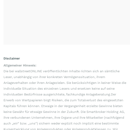
Disclaimer
Allgemeiner Hinweis:
Die bei wallstreetONLINE veröffentlichten Inhalte richten sich an sämtliche
Leser, unabhängig von ihrer konkreten Vermögenssituation, ihrem
Anlageverhalten oder ihren Anlagezielen. Sie berücksichtigen in keiner Weise die
individuelle Situation des einzelnen Lesers und ersetzen keine auf seine
individuellen Bedürfnisse ausgerichtete, fachkundige Anlageberatung.Der
Erwerb von Wertpapieren birgt Risiken, die zum Totalverlust des eingesetzten
Kapitals führen können. Etwaige in der Vergangenheit erzielte Gewinne bieten
keine Gewähr für etwaige Gewinne in der Zukunft. Die Smartbroker Holding AG,
ihre verbundenen Unternehmen, ihre Organe und ihre Mitarbeiter (nachfolgend
auch „wir“ bzw. „uns“) sichern weder explizit noch implizit eine bestimmte
Kursentwicklung von Anlageprodukten oder Anlageproduktklassen zu. Wir