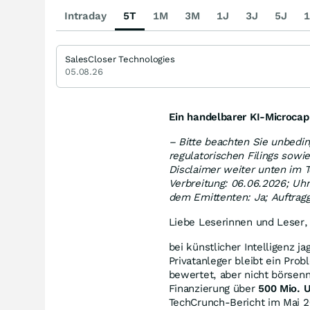
Intraday
5T
1M
3M
1J
3J
5J
1
SalesCloser Technologies
05.08.26
Ein handelbarer KI-Microca
– Bitte beachten Sie unbedi
regulatorischen Filings sowi
Disclaimer weiter unten im 
Verbreitung: 06.06.2026; Uhr
dem Emittenten: Ja; Auftragg
Liebe Leserinnen und Leser,
bei künstlicher Intelligenz j
Privatanleger bleibt ein Pro
bewertet, aber nicht börsen
Finanzierung über
500 Mio. 
TechCrunch-Bericht im Mai 2