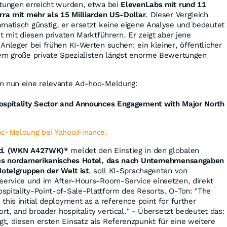
rtungen erreicht wurden, etwa bei
ElevenLabs mit rund 11
rra mit mehr als 15 Milliarden US-Dollar
. Dieser Vergleich
matisch günstig, er ersetzt keine eigene Analyse und bedeutet
t mit diesen privaten Marktführern. Er zeigt aber jene
Anleger bei frühen KI-Werten suchen: ein kleiner, öffentlicher
dem große private Spezialisten längst enorme Bewertungen
m nun eine relevante Ad-hoc-Meldung:
ospitality Sector and Announces Engagement with Major North
oc-Meldung bei Yahoo!Finance.
Ltd. (WKN A427WK)*
meldet den Einstieg in den globalen
es nordamerikanisches Hotel, das nach Unternehmensangaben
Hotelgruppen der Welt ist
, soll KI-Sprachagenten von
eservice und im After-Hours-Room-Service einsetzen, direkt
spitality-Point-of-Sale-Plattform des Resorts. O-Ton: "The
his initial deployment as a reference point for further
ort, and broader hospitality vertical." - Übersetzt bedeutet das:
t, diesen ersten Einsatz als Referenzpunkt für eine weitere