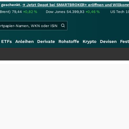
ie geschenkt.
→ Jetzt Depot bei SMARTBROKER+ eröffnen und Willkom
(Brent)
79,44
+0,82
%
Dow Jones
54.399,93
+0,46
%
US Tech 1
ETFs
Anleihen
Derivate
Rohstoffe
Krypto
Devisen
Fest