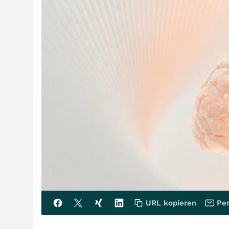
URL kopieren
Per