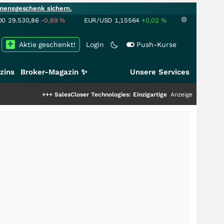
mensgeschenk sichern.
00
29.530,86
-0,69
%
EUR/USD
1,15564
+0,02
%
Aktie geschenkt!
Login
Push-Kurse
zins
Broker-Magazin ✨
Unsere Services
+++
SalesCloser Technologies: Einzigartige Leistung zieht die Top-Dogs a
Anzeige