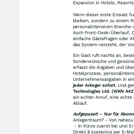
Expansion in Hotels, Resorts
Wenn dieser erste Einsatz fun
bleiben, sondern zu einem R
personalintensiven Branche w
Auch Front-Desk-Überlauf, C
einfache Gästefragen oder A
das System versteht, der Vor
Ein Gast ruft nachts an, be
Sonderwünsche und gewünsch
erfasst die Angaben und überg
Hotelprozess, personalintens
Unternehmensangaben in ein
jeder Anleger sofort.
Und gen
Technologies Ltd. (WKN A4
ein echter Anruf, eine echte
Ablauf.
Aufgepasst! -
Nur für Abonn
Anlegertraum? - Von nahezu 
- In Kürze zuerst bei uns! Er
Direkt & kostenlos per E-Mai