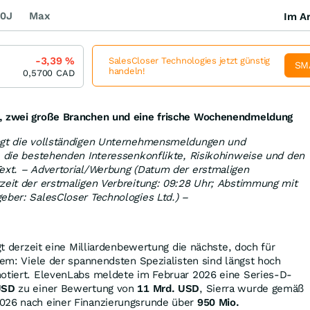
0J
Max
Im Ar
-3,39
%
SalesCloser Technologies jetzt günstig
SM
handeln!
0,5700
CAD
p, zwei große Branchen und eine frische Wochenendmeldung
ngt die vollständigen Unternehmensmeldungen und
e die bestehenden Interessenkonflikte, Risikohinweise und den
Text. – Advertorial/Werbung (Datum der erstmaligen
zeit der erstmaligen Verbreitung: 09:28 Uhr; Abstimmung mit
eber: SalesCloser Technologies Ltd.) –
agt derzeit eine Milliardenbewertung die nächste, doch für
blem: Viele der spannendsten Spezialisten sind längst hoch
notiert. ElevenLabs meldete im Februar 2026 eine Series-D-
USD
zu einer Bewertung von
11 Mrd. USD
, Sierra wurde gemäß
026 nach einer Finanzierungsrunde über
950 Mio.