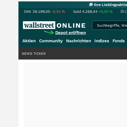
🎁 Ihre Lieblingsakt
DAX
26.199,00
-0,51
%
Gold
4.268,44
+0,50
%
Öl 
Depot eröffnen
Aktien
Community
Nachrichten
Indizes
Fonds
NEWS TICKER