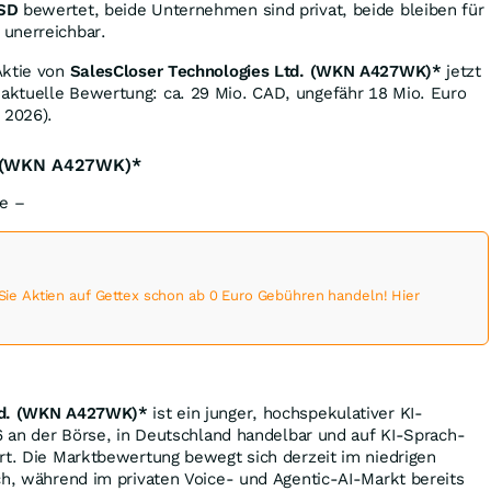
USD
bewertet, beide Unternehmen sind privat, beide bleiben für
unerreichbar.
Aktie von
SalesCloser Technologies Ltd. (WKN A427WK)*
jetzt
ktuelle Bewertung: ca. 29 Mio. CAD, ungefähr 18 Mio. Euro
 2026).
s (WKN A427WK)*
se –
 Aktien auf Gettex schon ab 0 Euro Gebühren handeln! Hier
Ltd. (WKN A427WK)*
ist ein junger, hochspekulativer KI-
26 an der Börse, in Deutschland handelbar und auf KI-Sprach-
rt. Die Marktbewertung bewegt sich derzeit im niedrigen
ch, während im privaten Voice- und Agentic-AI-Markt bereits