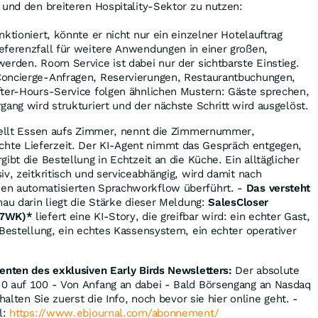
 und den breiteren Hospitality-Sektor zu nutzen:
ktioniert, könnte er nicht nur ein einzelner Hotelauftrag
eferenzfall für weitere Anwendungen in einer großen,
erden. Room Service ist dabei nur der sichtbarste Einstieg.
oncierge-Anfragen, Reservierungen, Restaurantbuchungen,
fter-Hours-Service folgen ähnlichen Mustern: Gäste sprechen,
gang wird strukturiert und der nächste Schritt wird ausgelöst.
stellt Essen aufs Zimmer, nennt die Zimmernummer,
te Lieferzeit. Der KI-Agent nimmt das Gespräch entgegen,
ibt die Bestellung in Echtzeit an die Küche. Ein alltäglicher
iv, zeitkritisch und serviceabhängig, wird damit nach
en automatisierten Sprachworkflow überführt. -
Das versteht
au darin liegt die Stärke dieser Meldung:
SalesCloser
27WK)*
liefert eine KI-Story, die greifbar wird: ein echter Gast,
 Bestellung, ein echtes Kassensystem, ein echter operativer
enten des exklusiven Early Birds Newsletters:
Der absolute
0 auf 100 - Von Anfang an dabei - Bald Börsengang an Nasdaq
halten Sie zuerst die Info, noch bevor sie hier online geht. -
l:
https://www.ebjournal.com/abonnement/