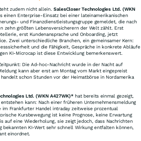
teht zudem nicht allein.
SalesCloser Technologies Ltd. (WKN
s einen Enterprise-Einsatz bei einer lateinamerikanischen
cherungs- und Finanzdienstleistungsgruppe gemeldet, die nach
zehn größten Lebensversicherern der Welt zählt. Erst
tellerie, erst Kundenansprache und Onboarding, jetzt
ce. Zwei unterschiedliche Branchen, ein gemeinsamer Kern:
zesssicherheit und die Fähigkeit, Gespräche in konkrete Abläufe
ngen KI-Microcap ist diese Entwicklung bemerkenswert.
Zeitpunkt: Die Ad-hoc-Nachricht wurde in der Nacht auf
 Meldung kann aber erst am Montag vom Markt eingepreist
 handelt schon Stunden vor der Heimatbörse in Nordamerika
echnologies Ltd. (WKN A427WK)*
hat bereits einmal gezeigt,
 entstehen kann: Nach einer früheren Unternehmensmeldung
e im Frankfurter Handel intraday zeitweise prozentual
istorische Kursbewegung ist keine Prognose, keine Erwartung
is auf eine Wiederholung, sie zeigt jedoch, dass Nachrichten
g bekannten KI-Wert sehr schnell Wirkung entfalten können,
ant einordnet.