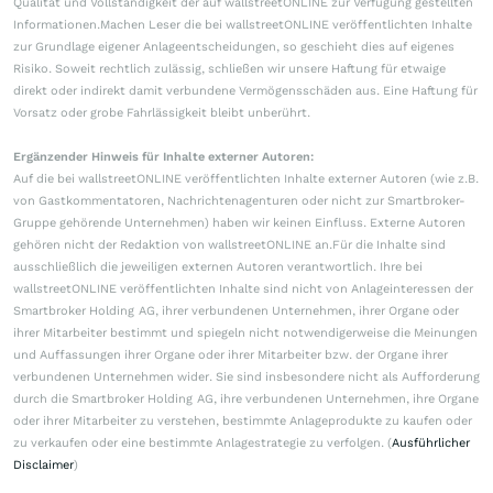
Qualität und Vollständigkeit der auf wallstreetONLINE zur Verfügung gestellten
Informationen.Machen Leser die bei wallstreetONLINE veröffentlichten Inhalte
zur Grundlage eigener Anlageentscheidungen, so geschieht dies auf eigenes
Risiko. Soweit rechtlich zulässig, schließen wir unsere Haftung für etwaige
direkt oder indirekt damit verbundene Vermögensschäden aus. Eine Haftung für
Vorsatz oder grobe Fahrlässigkeit bleibt unberührt.
Ergänzender Hinweis für Inhalte externer Autoren:
Auf die bei wallstreetONLINE veröffentlichten Inhalte externer Autoren (wie z.B.
von Gastkommentatoren, Nachrichtenagenturen oder nicht zur Smartbroker-
Gruppe gehörende Unternehmen) haben wir keinen Einfluss. Externe Autoren
gehören nicht der Redaktion von wallstreetONLINE an.Für die Inhalte sind
ausschließlich die jeweiligen externen Autoren verantwortlich. Ihre bei
wallstreetONLINE veröffentlichten Inhalte sind nicht von Anlageinteressen der
Smartbroker Holding AG, ihrer verbundenen Unternehmen, ihrer Organe oder
ihrer Mitarbeiter bestimmt und spiegeln nicht notwendigerweise die Meinungen
und Auffassungen ihrer Organe oder ihrer Mitarbeiter bzw. der Organe ihrer
verbundenen Unternehmen wider. Sie sind insbesondere nicht als Aufforderung
durch die Smartbroker Holding AG, ihre verbundenen Unternehmen, ihre Organe
oder ihrer Mitarbeiter zu verstehen, bestimmte Anlageprodukte zu kaufen oder
zu verkaufen oder eine bestimmte Anlagestrategie zu verfolgen. (
Ausführlicher
Disclaimer
)