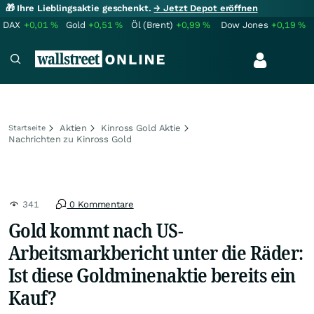
🎁 Ihre Lieblingsaktie geschenkt.
→ Jetzt Depot eröffnen
DAX
+0,01
%
Gold
+0,51
%
Öl (Brent)
+0,99
%
Dow Jones
+0,19
%
Aktien
Kinross Gold Aktie
Startseite
Nachrichten zu Kinross Gold
341
0 Kommentare
Gold kommt nach US-
Arbeitsmarkbericht unter die Räder:
Ist diese Goldminenaktie bereits ein
Kauf?