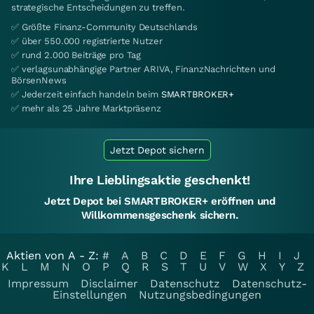
strategische Entscheidungen zu treffen.
✅ Größte Finanz-Community Deutschlands
✅ über 550.000 registrierte Nutzer
✅ rund 2.000 Beiträge pro Tag
✅ verlagsunabhängige Partner ARIVA, FinanzNachrichten und
BörsenNews
✅ Jederzeit einfach handeln beim
SMARTBROKER+
✅ mehr als 25 Jahre Marktpräsenz
Jetzt Depot sichern
Ihre Lieblingsaktie geschenkt!
Jetzt Depot bei SMARTBROKER+ eröffnen und
Willkommensgeschenk sichern.
Aktien von A - Z:
#
A
B
C
D
E
F
G
H
I
J
K
L
M
N
O
P
Q
R
S
T
U
V
W
X
Y
Z
Impressum
Disclaimer
Datenschutz
Datenschutz-
Einstellungen
Nutzungsbedingungen