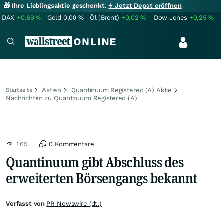
🎁 Ihre Lieblingsaktie geschenkt.
→ Jetzt Depot eröffnen
DAX
+0,69
%
Gold
0,00
%
Öl (Brent)
+0,02
%
Dow Jones
+0,25
%
Aktien
Quantinuum Registered (A) Aktie
Startseite
Nachrichten zu Quantinuum Registered (A)
165
0 Kommentare
Quantinuum gibt Abschluss des
erweiterten Börsengangs bekannt
Verfasst von
PR Newswire (dt.)