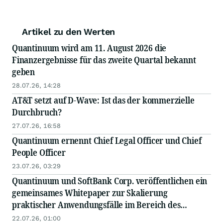
Artikel zu den Werten
Quantinuum wird am 11. August 2026 die
Finanzergebnisse für das zweite Quartal bekannt
geben
28.07.26, 14:28
AT&T setzt auf D-Wave: Ist das der kommerzielle
Durchbruch?
27.07.26, 16:58
Quantinuum ernennt Chief Legal Officer und Chief
People Officer
23.07.26, 03:29
Quantinuum und SoftBank Corp. veröffentlichen ein
gemeinsames Whitepaper zur Skalierung
praktischer Anwendungsfälle im Bereich des
Quantencomputings auf dem Weg in das Zeitalter
22.07.26, 01:00