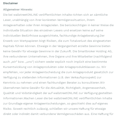
Disclaimer
Allgemeiner Hinweis:
Die bei wallstreetONLINE veröffentlichten Inhalte richten sich an sämtliche
Leser, unabhängig von ihrer konkreten Vermögenssituation, ihrem
Anlageverhalten oder ihren Anlagezielen. Sie berücksichtigen in keiner Weise die
individuelle Situation des einzelnen Lesers und ersetzen keine auf seine
individuellen Bedürfnisse ausgerichtete, fachkundige Anlageberatung.Der
Erwerb von Wertpapieren birgt Risiken, die zum Totalverlust des eingesetzten
Kapitals führen können. Etwaige in der Vergangenheit erzielte Gewinne bieten
keine Gewähr für etwaige Gewinne in der Zukunft. Die Smartbroker Holding AG,
ihre verbundenen Unternehmen, ihre Organe und ihre Mitarbeiter (nachfolgend
auch „wir“ bzw. „uns“) sichern weder explizit noch implizit eine bestimmte
Kursentwicklung von Anlageprodukten oder Anlageproduktklassen zu. Wir
empfehlen, vor jeder Anlageentscheidung die zum Anlageprodukt gesetzlich zur
Verfügung zu stellenden Informationen (z.B. den Verkaufsprospekt) zur
Kenntnis zu nehmen und einen fachkundigen Berater zu konsultieren.Wir
übernehmen keine Gewähr für die Aktualität, Richtigkeit, Angemessenheit,
Qualität und Vollständigkeit der auf wallstreetONLINE zur Verfügung gestellten
Informationen.Machen Leser die bei wallstreetONLINE veröffentlichten Inhalte
zur Grundlage eigener Anlageentscheidungen, so geschieht dies auf eigenes
Risiko. Soweit rechtlich zulässig, schließen wir unsere Haftung für etwaige
direkt oder indirekt damit verbundene Vermögensschäden aus. Eine Haftung für