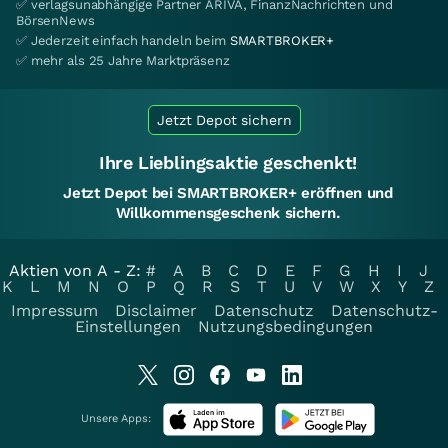
✅ verlagsunabhängige Partner ARIVA, FinanzNachrichten und
BörsenNews
✅ Jederzeit einfach handeln beim
SMARTBROKER+
✅ mehr als 25 Jahre Marktpräsenz
Jetzt Depot sichern
Ihre Lieblingsaktie geschenkt!
Jetzt Depot bei SMARTBROKER+ eröffnen und
Willkommensgeschenk sichern.
Aktien von A - Z:
#
A
B
C
D
E
F
G
H
I
J
K
L
M
N
O
P
Q
R
S
T
U
V
W
X
Y
Z
Impressum
Disclaimer
Datenschutz
Datenschutz-
Einstellungen
Nutzungsbedingungen
Unsere Apps: