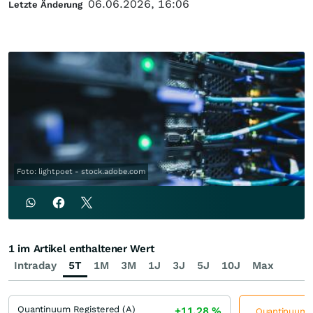
06.06.2026, 16:06
Letzte Änderung
Foto: lightpoet - stock.adobe.com
1 im Artikel enthaltener Wert
Intraday
5T
1M
3M
1J
3J
5J
10J
Max
Quantinuum Registered (A)
+11,28
%
Quantinuum Re