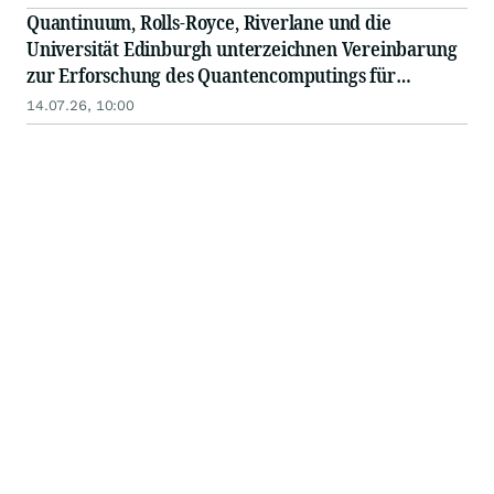
der Fehlertoleranz
Quantinuum, Rolls-Royce, Riverlane und die
Universität Edinburgh unterzeichnen Vereinbarung
zur Erforschung des Quantencomputings für
industrielles Design und Simulation
14.07.26, 10:00