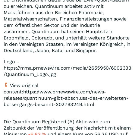
zu erreichen. Quantinuum arbeitet aktiv mit
Marktführern aus den Bereichen Pharmazie,
Materialwissenschaften, Finanzdienstleistungen sowie
dem öffentlichen Sektor und der Industrie
zusammen. Quantinuum hat seinen Hauptsitz in
Broomfield, Colorado, und unterhält weitere Standorte
in den Vereinigten Staaten, im Vereinigten Königreich, in
Deutschland, Japan, Katar und Singapur.
Logo -
https://mma.prnewswire.com/media/2655950/6002333
/Quantinuum_Logo.jpg
View original
content:https://www.prnewswire.com/news-
releases/quantinuum-gibt-abschluss-des-erweiterten-
borsengangs-bekannt-302793249.html
Die Quantinuum Registered (A) Aktie wird zum
Zeitpunkt der Veröffentlichung der Nachricht mit einem
Minus von
-6,82
%
und einem Kurs von 56,26
USD
auf