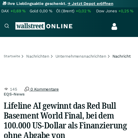
🎁 Ihre Lieblingsaktie geschenkt.
→ Jetzt Depot eröffnen
DAX
+0,69
%
Gold
0,00
%
Öl (Brent)
+0,02
%
Dow Jones
+0,25
%
Nachrichten
Unternehmensnachrichten
Nachricht
Startseite
145
0 Kommentare
EQS-News
Lifeline AI gewinnt das Red Bull
Basement World Final, bei dem
100.000 US-Dollar als Finanzierung
ohne Abgabe von