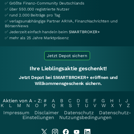
✅ Größte Finanz-Community Deutschlands
✅ über 550.000 registrierte Nutzer
✅ rund 2.000 Beiträge pro Tag
✅ verlagsunabhängige Partner ARIVA, FinanzNachrichten und
BörsenNews
✅ Jederzeit einfach handeln beim
SMARTBROKER+
✅ mehr als 25 Jahre Marktpräsenz
Jetzt Depot sichern
Ihre Lieblingsaktie geschenkt!
Jetzt Depot bei SMARTBROKER+ eröffnen und
Willkommensgeschenk sichern.
Aktien von A - Z:
#
A
B
C
D
E
F
G
H
I
J
K
L
M
N
O
P
Q
R
S
T
U
V
W
X
Y
Z
Impressum
Disclaimer
Datenschutz
Datenschutz-
Einstellungen
Nutzungsbedingungen