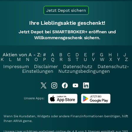
Jetzt Depot sichern
Ihre Lieblingsaktie geschenkt!
Jetzt Depot bei SMARTBROKER+ eröffnen und
Willkommensgeschenk sichern.
Aktien von A - Z:
#
A
B
C
D
E
F
G
H
I
J
K
L
M
N
O
P
Q
R
S
T
U
V
W
X
Y
Z
Impressum
Disclaimer
Datenschutz
Datenschutz-
Einstellungen
Nutzungsbedingungen
Unsere Apps:
Wenn Sie Kursdaten, Widgets oder andere Finanzinformationen benötigen, hilft
Ihnen
ARIVA
gerne.
Unsere User schätzen wallstreet-online.de: 4.8 von 5 Sternen ermittelt aus 285