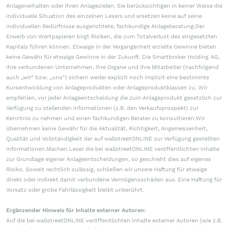
Anlageverhalten oder ihren Anlagezielen. Sie berücksichtigen in keiner Weise die
individuelle Situation des einzelnen Lesers und ersetzen keine auf seine
individuellen Bedürfnisse ausgerichtete, fachkundige Anlageberatung.Der
Erwerb von Wertpapieren birgt Risiken, die zum Totalverlust des eingesetzten
Kapitals führen können. Etwaige in der Vergangenheit erzielte Gewinne bieten
keine Gewähr für etwaige Gewinne in der Zukunft. Die Smartbroker Holding AG,
ihre verbundenen Unternehmen, ihre Organe und ihre Mitarbeiter (nachfolgend
auch „wir“ bzw. „uns“) sichern weder explizit noch implizit eine bestimmte
Kursentwicklung von Anlageprodukten oder Anlageproduktklassen zu. Wir
empfehlen, vor jeder Anlageentscheidung die zum Anlageprodukt gesetzlich zur
Verfügung zu stellenden Informationen (z.B. den Verkaufsprospekt) zur
Kenntnis zu nehmen und einen fachkundigen Berater zu konsultieren.Wir
übernehmen keine Gewähr für die Aktualität, Richtigkeit, Angemessenheit,
Qualität und Vollständigkeit der auf wallstreetONLINE zur Verfügung gestellten
Informationen.Machen Leser die bei wallstreetONLINE veröffentlichten Inhalte
zur Grundlage eigener Anlageentscheidungen, so geschieht dies auf eigenes
Risiko. Soweit rechtlich zulässig, schließen wir unsere Haftung für etwaige
direkt oder indirekt damit verbundene Vermögensschäden aus. Eine Haftung für
Vorsatz oder grobe Fahrlässigkeit bleibt unberührt.
Ergänzender Hinweis für Inhalte externer Autoren:
Auf die bei wallstreetONLINE veröffentlichten Inhalte externer Autoren (wie z.B.