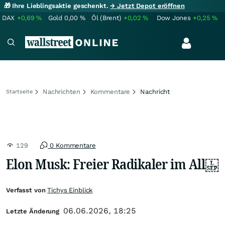
🎁 Ihre Lieblingsaktie geschenkt.
→ Jetzt Depot eröffnen
DAX
+0,69
%
Gold
0,00
%
Öl (Brent)
+0,02
%
Dow Jones
+0,25
%
Nachrichten
Kommentare
Nachricht
Startseite
129
0 Kommentare
Elon Musk: Freier Radikaler im All
Verfasst von
Tichys Einblick
06.06.2026, 18:25
Letzte Änderung