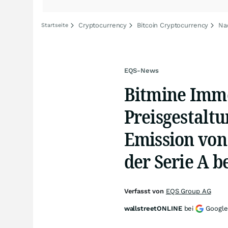
Cryptocurrency
Bitcoin Cryptocurrency
Na
Startseite
EQS-News
Bitmine Imme
Preisgestaltu
Emission von
der Serie A 
Verfasst von
EQS Group AG
wallstreetONLINE
bei
Google