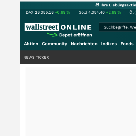
🎁 Ihre Lieblingsakt
DAX
26.355,16
+0,69
%
Gold
4.354,40
+2,69
%
Öl 
Depot eröffnen
Aktien
Community
Nachrichten
Indizes
Fonds
NEWS TICKER