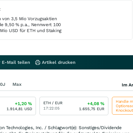
t
 von 3,5 Mio Vorzugsaktien
de 9,50 % p.a., Nennwert 100
 Mio USD für ETH und Staking
 E-Mail teilen
Artikel drucken
0J
Max
Im Ar
Handle me
ETH / EUR
+1,20
%
+4,08
%
Optionssc
17:22:05
1.914,81
USD
1.655,75
EUR
Knockou
 Technologies, Inc. / Schlagwort(e): Sonstiges/Dividende