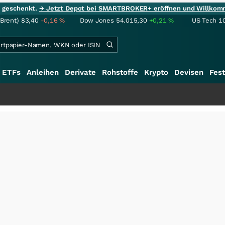
ie geschenkt.
→ Jetzt Depot bei SMARTBROKER+ eröffnen und Willkom
(Brent)
83,40
-0,16
%
Dow Jones
54.015,30
+0,21
%
US Tech 1
ETFs
Anleihen
Derivate
Rohstoffe
Krypto
Devisen
Fest