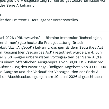
es gibt die Preisgestaltung für die aufgestockte Emission von
der Serie A bekannt
T
 ist der Emittent / Herausgeber verantwortlich.
uni 2026 /PRNewswire/ -- Bitmine Immersion Technologies,
rnehmen") gab heute die Preisgestaltung für sein
bot (das „Angebot") bekannt, das gemäß dem Securities Act
 Fassung (der „Securities Act") registriert wurde am 4. Juni
r 9,50 %-igen unbefristeten Vorzugsaktien der Serie A (die
 zu einem öffentlichen Ausgabepreis von 80,00 US-Dollar pro
r Aufstockung des zuvor angekündigten Angebots von 3.000.000
ie Ausgabe und der Verkauf der Vorzugsaktien der Serie A
lichen Abschlussbedingungen am 10. Juni 2026 abgeschlossen