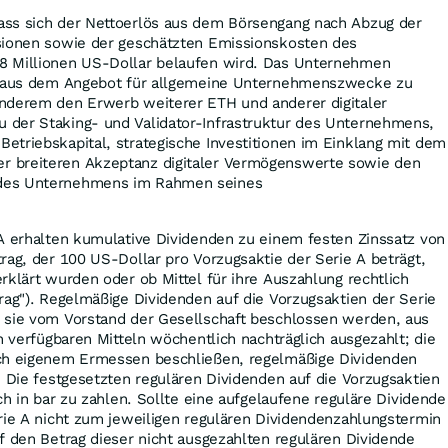
ss sich der Nettoerlös aus dem Börsengang nach Abzug der
sionen sowie der geschätzten Emissionskosten des
8 Millionen US-Dollar belaufen wird. Das Unternehmen
ös aus dem Angebot für allgemeine Unternehmenszwecke zu
nderem den Erwerb weiterer ETH und anderer digitaler
der Staking- und Validator-Infrastruktur des Unternehmens,
etriebskapital, strategische Investitionen im Einklang mit dem
 breiteren Akzeptanz digitaler Vermögenswerte sowie den
des Unternehmens im Rahmen seines
A erhalten kumulative Dividenden zu einem festen Zinssatz von
rag, der 100 US-Dollar pro Vorzugsaktie der Serie A beträgt,
rklärt wurden oder ob Mittel für ihre Auszahlung rechtlich
rag"). Regelmäßige Dividenden auf die Vorzugsaktien der Serie
 sie vom Vorstand der Gesellschaft beschlossen werden, aus
h verfügbaren Mitteln wöchentlich nachträglich ausgezahlt; die
ach eigenem Ermessen beschließen, regelmäßige Dividenden
. Die festgesetzten regulären Dividenden auf die Vorzugsaktien
ch in bar zu zahlen. Sollte eine aufgelaufene reguläre Dividende
rie A nicht zum jeweiligen regulären Dividendenzahlungstermin
f den Betrag dieser nicht ausgezahlten regulären Dividende