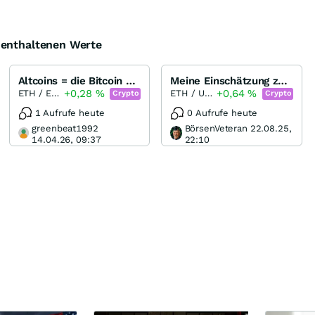
e enthaltenen Werte
Altcoins = die Bitcoin Alternativen Ethereum, Ripple, DASH, Litecoin, Monero oder Bitshares
Meine Einschätzung zu Ethereum / Elliot Wellen Analyse
+0,28
%
+0,64
%
ETH / EUR
ETH / USD
Crypto
Crypto
1 Aufrufe heute
0 Aufrufe heute
greenbeat1992
BörsenVeteran 22.08.25,
14.04.26, 09:37
22:10