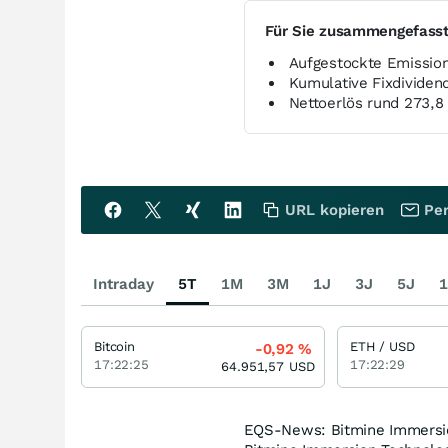
Für Sie zusammengefass
Aufgestockte Emission
Kumulative Fixdividen
Nettoerlös rund 273,8
URL kopieren
Per
Intraday
5T
1M
3M
1J
3J
5J
1
Bitcoin
ETH / USD
-0,92
%
17:22:25
17:22:29
64.951,57
USD
EQS-News: Bitmine Immersion