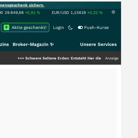
mensgeschenk sichern.
00
29.649,68
+0,91
%
EUR/USD
1,15619
+0,32
%
Aktie geschenkt!
Login
Push-Kurse
zins
Broker-Magazin ✨
Unsere Services
+++
Schwere Seltene Erden: Entsteht hier die nächste Milliardenstory?
Anzeige
+++