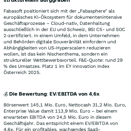
𝘀𝘁𝗿𝘂𝗸𝘁𝘂𝗿𝗲𝗹𝗹𝗲𝗺 𝗕𝘂𝗿𝗴𝗴𝗿𝗮𝗯𝗲𝗻
Fabasoft positioniert sich mit der „Fabasphere" als
europäisches KI-Ökosystem für dokumentenintensive
Geschäftsprozesse – Cloud-nativ, Datenhaltung
ausschließlich in der EU und Schweiz, BSI C5- und SOC
2-zertifiziert. In einem Umfeld, in dem Unternehmen
und Behörden digitale Souveränität einfordern und
Abhängigkeiten von US-Hyperscalern reduzieren
wollen, ist das kein Nischenthema, sondern ein
struktureller Wettbewerbsvorteil. F&E-Quote: rund 29
% des Umsatzes. Platz 1 im EY Innovation Index
Österreich 2025.
💰 𝗗𝗶𝗲 𝗕𝗲𝘄𝗲𝗿𝘁𝘂𝗻𝗴: 𝗘𝗩/𝗘𝗕𝗜𝗧𝗗𝗔 𝘃𝗼𝗻 𝟰,𝟲𝘅
Börsenwert 145,1 Mio. Euro, Nettocash 31,2 Mio. Euro,
Enterprise Value damit 113,9 Mio. Euro – bei einem
erwarteten EBITDA von 24,5 Mio. Euro in diesem
Geschäftsjahr. Das entspricht einem EV/EBITDA von
4,6x. Für ein profitables, wachsendes SaaS-