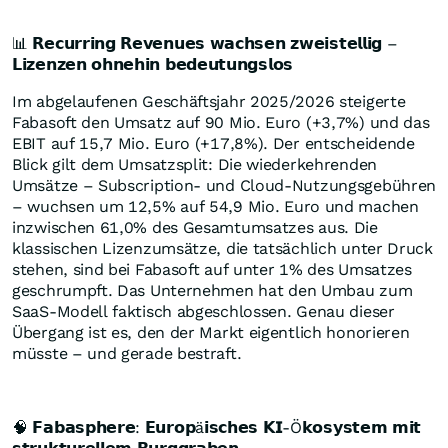
📊 𝗥𝗲𝗰𝘂𝗿𝗿𝗶𝗻𝗴 𝗥𝗲𝘃𝗲𝗻𝘂𝗲𝘀 𝘄𝗮𝗰𝗵𝘀𝗲𝗻 𝘇𝘄𝗲𝗶𝘀𝘁𝗲𝗹𝗹𝗶𝗴 –
𝗟𝗶𝘇𝗲𝗻𝘇𝗲𝗻 𝗼𝗵𝗻𝗲𝗵𝗶𝗻 𝗯𝗲𝗱𝗲𝘂𝘁𝘂𝗻𝗴𝘀𝗹𝗼𝘀
Im abgelaufenen Geschäftsjahr 2025/2026 steigerte
Fabasoft den Umsatz auf 90 Mio. Euro (+3,7%) und das
EBIT auf 15,7 Mio. Euro (+17,8%). Der entscheidende
Blick gilt dem Umsatzsplit: Die wiederkehrenden
Umsätze – Subscription- und Cloud-Nutzungsgebühren
– wuchsen um 12,5% auf 54,9 Mio. Euro und machen
inzwischen 61,0% des Gesamtumsatzes aus. Die
klassischen Lizenzumsätze, die tatsächlich unter Druck
stehen, sind bei Fabasoft auf unter 1% des Umsatzes
geschrumpft. Das Unternehmen hat den Umbau zum
SaaS-Modell faktisch abgeschlossen. Genau dieser
Übergang ist es, den der Markt eigentlich honorieren
müsste – und gerade bestraft.
🧠 𝗙𝗮𝗯𝗮𝘀𝗽𝗵𝗲𝗿𝗲: 𝗘𝘂𝗿𝗼𝗽ä𝗶𝘀𝗰𝗵𝗲𝘀 𝗞𝗜-Ö𝗸𝗼𝘀𝘆𝘀𝘁𝗲𝗺 𝗺𝗶𝘁