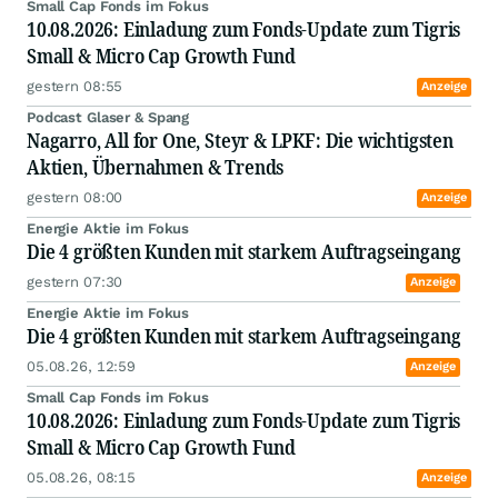
Small Cap Fonds im Fokus
wachstumsstarke, profitable und Cashflow-
10.08.2026: Einladung zum Fonds-Update zum Tigris
starke Unternehmen, die ein Asset-light
Small & Micro Cap Growth Fund
Geschäftsmodell aufweisen und daher attraktive
Free Cashflows sowie hohe Kapitalrenditen
gestern 08:55
Anzeige
erzielen können.
Podcast Glaser & Spang
Nagarro, All for One, Steyr & LPKF: Die wichtigsten
Aktien, Übernahmen & Trends
gestern 08:00
Anzeige
Energie Aktie im Fokus
Die 4 größten Kunden mit starkem Auftragseingang
gestern 07:30
Anzeige
Energie Aktie im Fokus
Die 4 größten Kunden mit starkem Auftragseingang
05.08.26, 12:59
Anzeige
Small Cap Fonds im Fokus
10.08.2026: Einladung zum Fonds-Update zum Tigris
Small & Micro Cap Growth Fund
05.08.26, 08:15
Anzeige