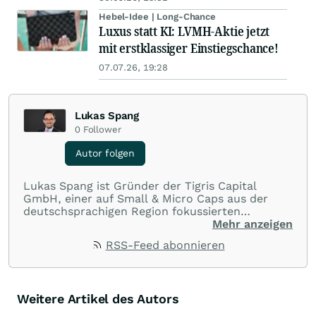
Hebel-Idee | Long-Chance
Luxus statt KI: LVMH-Aktie jetzt
mit erstklassiger Einstiegschance!
07.07.26, 19:28
Lukas Spang
0
Follower
Autor folgen
Lukas Spang ist Gründer der Tigris Capital
GmbH, einer auf Small & Micro Caps aus der
deutschsprachigen Region fokussierten
Fondsboutique. Er weist eine über 10-jährige
Mehr anzeigen
Erfahrung mit Nebenwerten aus der D-A-CH
RSS-Feed abonnieren
Region aus und gehört daher zu den absoluten
Experten in diesem Bereich. Nachdem zunächst
>7 Jahre ein wikifolio Zertifikat bestand, wurde
im Mai 2021 mit dem Tigris Small & Micro Cap
Weitere Artikel des Autors
Growth Fund eine Fondslösung aufgesetzt, die
die Strategie fortgesetzt hat. Lukas Spang sucht