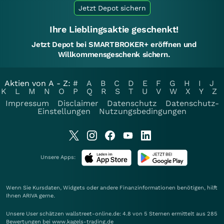
Jetzt Depot sichern
Ihre Lieblingsaktie geschenkt!
Jetzt Depot bei SMARTBROKER+ eröffnen und
Willkommensgeschenk sichern.
Aktien von A - Z:
#
A
B
C
D
E
F
G
H
I
J
K
L
M
N
O
P
Q
R
S
T
U
V
W
X
Y
Z
Impressum
Disclaimer
Datenschutz
Datenschutz-
Einstellungen
Nutzungsbedingungen
Unsere Apps:
Wenn Sie Kursdaten, Widgets oder andere Finanzinformationen benötigen, hilft
Ihnen
ARIVA
gerne.
Unsere User schätzen wallstreet-online.de: 4.8 von 5 Sternen ermittelt aus 285
Bewertungen bei www.kagels-trading.de