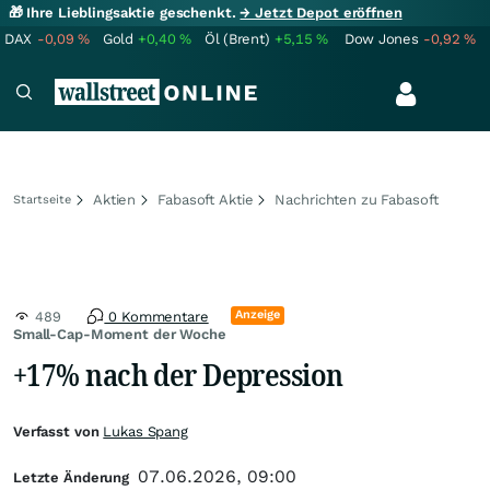
🎁 Ihre Lieblingsaktie geschenkt.
→ Jetzt Depot eröffnen
DAX
-0,09
%
Gold
+0,40
%
Öl (Brent)
+5,15
%
Dow Jones
-0,92
%
Aktien
Fabasoft Aktie
Nachrichten zu Fabasoft
Startseite
Anzeige
489
0 Kommentare
Small-Cap-Moment der Woche
+17% nach der Depression
Verfasst von
Lukas Spang
07.06.2026, 09:00
Letzte Änderung