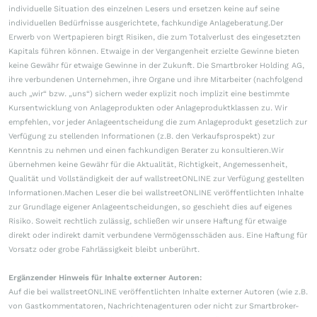
individuelle Situation des einzelnen Lesers und ersetzen keine auf seine
individuellen Bedürfnisse ausgerichtete, fachkundige Anlageberatung.Der
Erwerb von Wertpapieren birgt Risiken, die zum Totalverlust des eingesetzten
Kapitals führen können. Etwaige in der Vergangenheit erzielte Gewinne bieten
keine Gewähr für etwaige Gewinne in der Zukunft. Die Smartbroker Holding AG,
ihre verbundenen Unternehmen, ihre Organe und ihre Mitarbeiter (nachfolgend
auch „wir“ bzw. „uns“) sichern weder explizit noch implizit eine bestimmte
Kursentwicklung von Anlageprodukten oder Anlageproduktklassen zu. Wir
empfehlen, vor jeder Anlageentscheidung die zum Anlageprodukt gesetzlich zur
Verfügung zu stellenden Informationen (z.B. den Verkaufsprospekt) zur
Kenntnis zu nehmen und einen fachkundigen Berater zu konsultieren.Wir
übernehmen keine Gewähr für die Aktualität, Richtigkeit, Angemessenheit,
Qualität und Vollständigkeit der auf wallstreetONLINE zur Verfügung gestellten
Informationen.Machen Leser die bei wallstreetONLINE veröffentlichten Inhalte
zur Grundlage eigener Anlageentscheidungen, so geschieht dies auf eigenes
Risiko. Soweit rechtlich zulässig, schließen wir unsere Haftung für etwaige
direkt oder indirekt damit verbundene Vermögensschäden aus. Eine Haftung für
Vorsatz oder grobe Fahrlässigkeit bleibt unberührt.
Ergänzender Hinweis für Inhalte externer Autoren:
Auf die bei wallstreetONLINE veröffentlichten Inhalte externer Autoren (wie z.B.
von Gastkommentatoren, Nachrichtenagenturen oder nicht zur Smartbroker-