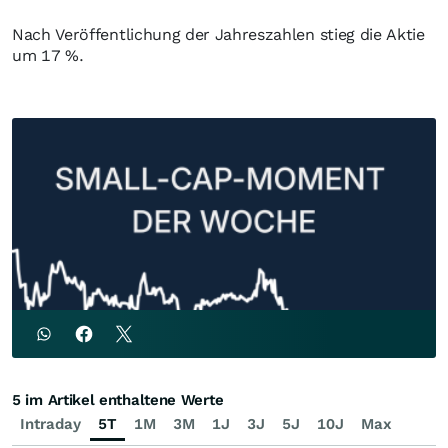
Nach Veröffentlichung der Jahreszahlen stieg die Aktie
um 17 %.
5 im Artikel enthaltene Werte
Intraday
5T
1M
3M
1J
3J
5J
10J
Max