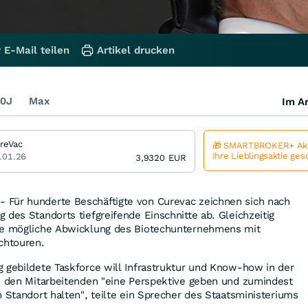
 E-Mail teilen
Artikel drucken
0J
Max
Im Ar
reVac
🎁 SMARTBROKER+ Akt
Ihre Lieblingsaktie ge
.01.26
3,9320
EUR
Für hunderte Beschäftigte von Curevac zeichnen sich nach
 des Standorts tiefgreifende Einschnitte ab. Gleichzeitig
die mögliche Abwicklung des Biotechunternehmens mit
chtouren.
 gebildete Taskforce will Infrastruktur und Know-how in der
nd den Mitarbeitenden "eine Perspektive geben und zumindest
m Standort halten", teilte ein Sprecher des Staatsministeriums