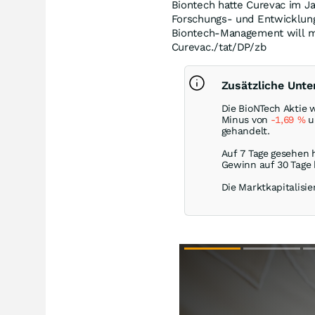
Biontech hatte Curevac im J
Forschungs- und Entwicklung
Biontech-Management will me
Curevac./tat/DP/zb
Zusätzliche Unt
Die BioNTech Aktie 
Minus von
-1,69
%
u
gehandelt.
Auf 7 Tage gesehen 
Gewinn auf 30 Tage
Die Marktkapitalisie