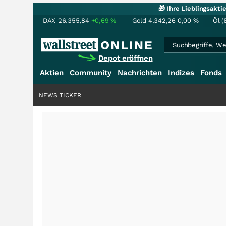
🎁 Ihre Lieblingsakt
DAX
26.355,84
+0,69
%
Gold
4.342,26
0,00
%
Öl (
Depot eröffnen
Aktien
Community
Nachrichten
Indizes
Fonds
NEWS TICKER