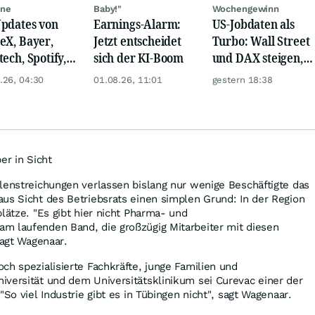
ine
Baby!"
Wochengewinn
pdates von
Earnings-Alarm:
US-Jobdaten als
eX, Bayer,
Jetzt entscheidet
Turbo: Wall Street
tech, Spotify,
sich der KI-Boom
und DAX steigen,
er, Continental,
Gold glänzt
.26, 04:30
01.08.26, 11:01
gestern 18:38
k & Co
er in Sicht
lenstreichungen verlassen bislang nur wenige Beschäftigte das
us Sicht des Betriebsrats einen simplen Grund: In der Region
lätze. "Es gibt hier nicht Pharma- und
m laufenden Band, die großzügig Mitarbeiter mit diesen
sagt Wagenaar.
ch spezialisierte Fachkräfte, junge Familien und
versität und dem Universitätsklinikum sei Curevac einer der
"So viel Industrie gibt es in Tübingen nicht", sagt Wagenaar.