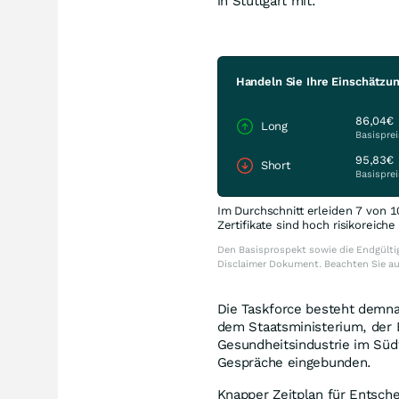
in Stuttgart mit.
Handeln Sie Ihre Einschätzu
86,04€
Long
Basisprei
95,83€
Short
Basisprei
Im Durchschnitt erleiden 7 von 1
Zertifikate sind hoch risikoreich
Den Basisprospekt sowie die Endgültig
Disclaimer Dokument. Beachten Sie a
Die Taskforce besteht demn
dem Staatsministerium, der 
Gesundheitsindustrie im Südw
Gespräche eingebunden.
Knapper Zeitplan für Entsch