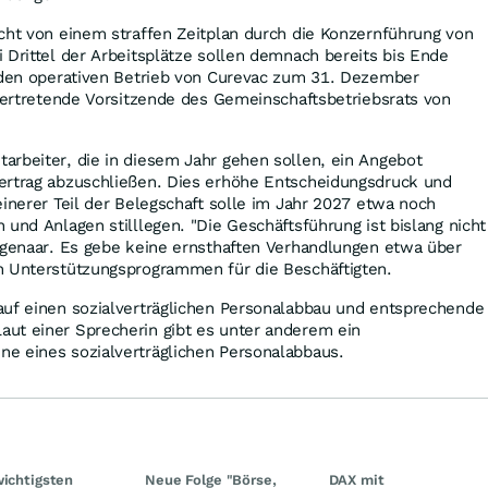
cht von einem straffen Zeitplan durch die Konzernführung von
 Drittel der Arbeitsplätze sollen demnach bereits bis Ende
, den operativen Betrieb von Curevac zum 31. Dezember
lvertretende Vorsitzende des Gemeinschaftsbetriebsrats von
arbeiter, die in diesem Jahr gehen sollen, ein Angebot
ertrag abzuschließen. Dies erhöhe Entscheidungsdruck und
einerer Teil der Belegschaft solle im Jahr 2027 etwa noch
 und Anlagen stilllegen. "Die Geschäftsführung ist bislang nicht
Wagenaar. Es gebe keine ernsthaften Verhandlungen etwa über
n Unterstützungsprogrammen für die Beschäftigten.
auf einen sozialverträglichen Personalabbau und entsprechende
ut einer Sprecherin gibt es unter anderem ein
e eines sozialverträglichen Personalabbaus.
wichtigsten
Neue Folge "Börse,
DAX mit