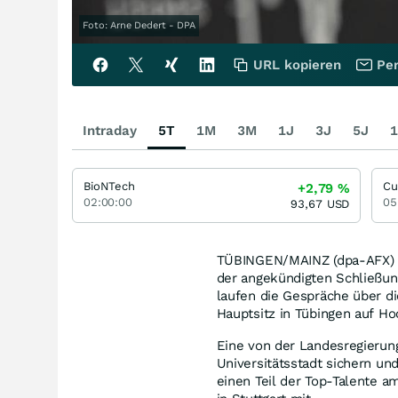
Foto: Arne Dedert - DPA
URL kopieren
Per
Intraday
5T
1M
3M
1J
3J
5J
1
BioNTech
Cu
+2,79
%
02:00:00
05
93,67
USD
TÜBINGEN/MAINZ (dpa-AFX) - 
der angekündigten Schließung
laufen die Gespräche über 
Hauptsitz in Tübingen auf Ho
Eine von der Landesregierung
Universitätsstadt sichern u
einen Teil der Top-Talente a