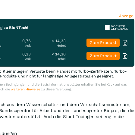
Anzeige
ng zu BioNTech!
0,76
× 14,33
Zum Produkt
s
Ask
Hebel
0,33
× 14,30
Zum Produkt
s
Ask
Hebel
0 Kleinanlegern Verluste beim Handel mit Turbo-Zertifikaten. Turbo-
e Produkte und nicht für langfristige Anlagestrategien geeignet.
en Bedingungen und die Basisinformationsblätter erhalten Sie bei Klick auf das
uch die
weiteren Hinweise
zu dieser Werbung.
ach aus dem Wissenschafts- und dem Wirtschaftsministerium,
Bundesagentur für Arbeit und der Landesagentur Biopro, die die
esten unterstützt. Auch die Stadt Tübingen sei eng in die
eidungen