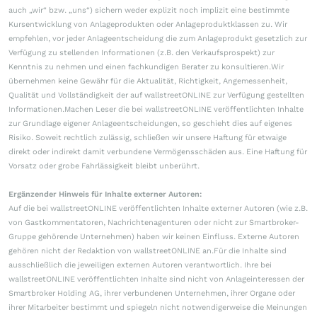
auch „wir“ bzw. „uns“) sichern weder explizit noch implizit eine bestimmte
Kursentwicklung von Anlageprodukten oder Anlageproduktklassen zu. Wir
empfehlen, vor jeder Anlageentscheidung die zum Anlageprodukt gesetzlich zur
Verfügung zu stellenden Informationen (z.B. den Verkaufsprospekt) zur
Kenntnis zu nehmen und einen fachkundigen Berater zu konsultieren.Wir
übernehmen keine Gewähr für die Aktualität, Richtigkeit, Angemessenheit,
Qualität und Vollständigkeit der auf wallstreetONLINE zur Verfügung gestellten
Informationen.Machen Leser die bei wallstreetONLINE veröffentlichten Inhalte
zur Grundlage eigener Anlageentscheidungen, so geschieht dies auf eigenes
Risiko. Soweit rechtlich zulässig, schließen wir unsere Haftung für etwaige
direkt oder indirekt damit verbundene Vermögensschäden aus. Eine Haftung für
Vorsatz oder grobe Fahrlässigkeit bleibt unberührt.
Ergänzender Hinweis für Inhalte externer Autoren:
Auf die bei wallstreetONLINE veröffentlichten Inhalte externer Autoren (wie z.B.
von Gastkommentatoren, Nachrichtenagenturen oder nicht zur Smartbroker-
Gruppe gehörende Unternehmen) haben wir keinen Einfluss. Externe Autoren
gehören nicht der Redaktion von wallstreetONLINE an.Für die Inhalte sind
ausschließlich die jeweiligen externen Autoren verantwortlich. Ihre bei
wallstreetONLINE veröffentlichten Inhalte sind nicht von Anlageinteressen der
Smartbroker Holding AG, ihrer verbundenen Unternehmen, ihrer Organe oder
ihrer Mitarbeiter bestimmt und spiegeln nicht notwendigerweise die Meinungen