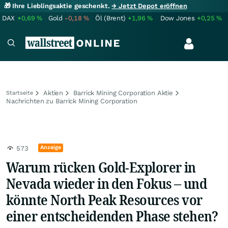
🎁 Ihre Lieblingsaktie geschenkt.
→ Jetzt Depot eröffnen
DAX
+0,69
%
Gold
-0,18
%
Öl (Brent)
+1,96
%
Dow Jones
+0,25
%
Aktien
Barrick Mining Corporation Aktie
Startseite
Nachrichten zu Barrick Mining Corporation
Anzeige
573
Warum rücken Gold-Explorer in
Nevada wieder in den Fokus – und
könnte North Peak Resources vor
einer entscheidenden Phase stehen?