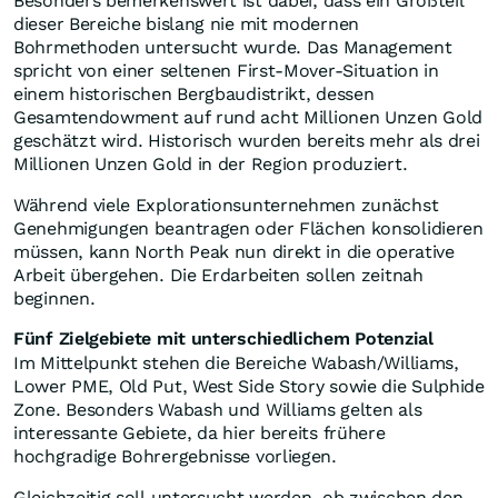
Besonders bemerkenswert ist dabei, dass ein Großteil
dieser Bereiche bislang nie mit modernen
Bohrmethoden untersucht wurde. Das Management
spricht von einer seltenen First-Mover-Situation in
einem historischen Bergbaudistrikt, dessen
Gesamtendowment auf rund acht Millionen Unzen Gold
geschätzt wird. Historisch wurden bereits mehr als drei
Millionen Unzen Gold in der Region produziert.
Während viele Explorationsunternehmen zunächst
Genehmigungen beantragen oder Flächen konsolidieren
müssen, kann North Peak nun direkt in die operative
Arbeit übergehen. Die Erdarbeiten sollen zeitnah
beginnen.
Fünf Zielgebiete mit unterschiedlichem Potenzial
Im Mittelpunkt stehen die Bereiche Wabash/Williams,
Lower PME, Old Put, West Side Story sowie die Sulphide
Zone. Besonders Wabash und Williams gelten als
interessante Gebiete, da hier bereits frühere
hochgradige Bohrergebnisse vorliegen.
Gleichzeitig soll untersucht werden, ob zwischen den