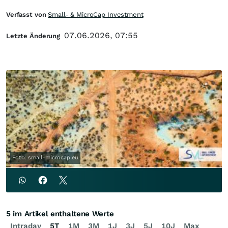
Verfasst von
Small- & MicroCap Investment
07.06.2026, 07:55
Letzte Änderung
Foto: small-microcap.eu
5 im Artikel enthaltene Werte
Intraday
5T
1M
3M
1J
3J
5J
10J
Max