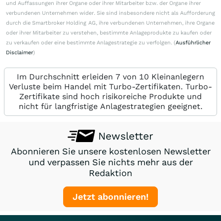
und Auffassungen ihrer Organe oder ihrer Mitarbeiter bzw. der Organe ihrer
verbundenen Unternehmen wider. Sie sind insbesondere nicht als Aufforderung
durch die Smartbroker Holding AG, ihre verbundenen Unternehmen, ihre Organe
oder ihrer Mitarbeiter zu verstehen, bestimmte Anlageprodukte zu kaufen oder
zu verkaufen oder eine bestimmte Anlagestrategie zu verfolgen. (
Ausführlicher
Disclaimer
)
Im Durchschnitt erleiden 7 von 10 Kleinanlegern
Verluste beim Handel mit Turbo-Zertifikaten. Turbo-
Zertifikate sind hoch risikoreiche Produkte und
nicht für langfristige Anlagestrategien geeignet.
Newsletter
Abonnieren Sie unsere kostenlosen Newsletter
und verpassen Sie nichts mehr aus der
Redaktion
Jetzt abonnieren!