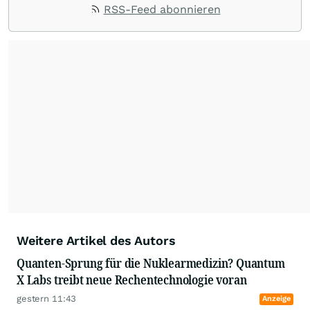
Nachrichten. Unsere Journalisten verfügen über
RSS-Feed abonnieren
umfangreiche Erfahrungen in der Branche und
berichten über ihre jeweiligen Sektoren, damit
Sie die neuesten Nachrichten von einigen der
besten Reporter des Landes erhalten.
Weitere Artikel des Autors
Quanten-Sprung für die Nuklearmedizin? Quantum
X Labs treibt neue Rechentechnologie voran
gestern 11:43
Anzeige