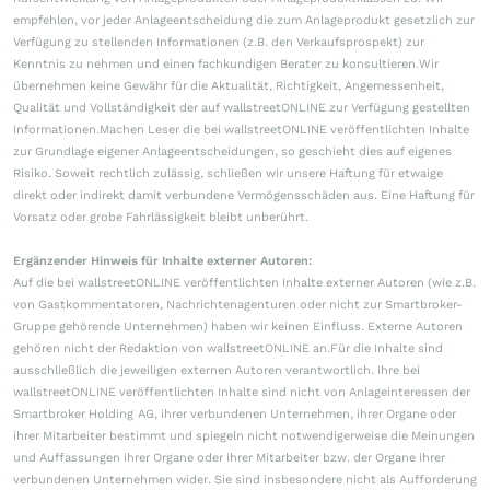
empfehlen, vor jeder Anlageentscheidung die zum Anlageprodukt gesetzlich zur
Verfügung zu stellenden Informationen (z.B. den Verkaufsprospekt) zur
Kenntnis zu nehmen und einen fachkundigen Berater zu konsultieren.Wir
übernehmen keine Gewähr für die Aktualität, Richtigkeit, Angemessenheit,
Qualität und Vollständigkeit der auf wallstreetONLINE zur Verfügung gestellten
Informationen.Machen Leser die bei wallstreetONLINE veröffentlichten Inhalte
zur Grundlage eigener Anlageentscheidungen, so geschieht dies auf eigenes
Risiko. Soweit rechtlich zulässig, schließen wir unsere Haftung für etwaige
direkt oder indirekt damit verbundene Vermögensschäden aus. Eine Haftung für
Vorsatz oder grobe Fahrlässigkeit bleibt unberührt.
Ergänzender Hinweis für Inhalte externer Autoren:
Auf die bei wallstreetONLINE veröffentlichten Inhalte externer Autoren (wie z.B.
von Gastkommentatoren, Nachrichtenagenturen oder nicht zur Smartbroker-
Gruppe gehörende Unternehmen) haben wir keinen Einfluss. Externe Autoren
gehören nicht der Redaktion von wallstreetONLINE an.Für die Inhalte sind
ausschließlich die jeweiligen externen Autoren verantwortlich. Ihre bei
wallstreetONLINE veröffentlichten Inhalte sind nicht von Anlageinteressen der
Smartbroker Holding AG, ihrer verbundenen Unternehmen, ihrer Organe oder
ihrer Mitarbeiter bestimmt und spiegeln nicht notwendigerweise die Meinungen
und Auffassungen ihrer Organe oder ihrer Mitarbeiter bzw. der Organe ihrer
verbundenen Unternehmen wider. Sie sind insbesondere nicht als Aufforderung