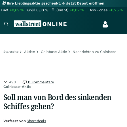
🎁 Ihre Lieblingsaktie geschenkt.
→ Jetzt Depot eröffnen
DAX
+0,69
%
Gold
0,00
%
Öl (Brent)
+0,02
%
Dow Jones
+0,25
%
Aktien
Coinbase Aktie
Nachrichten zu Coinbase
Startseite
493
0 Kommentare
Coinbase-Aktie
Soll man von Bord des sinkenden
Schiffes gehen?
Verfasst von
Sharedeals