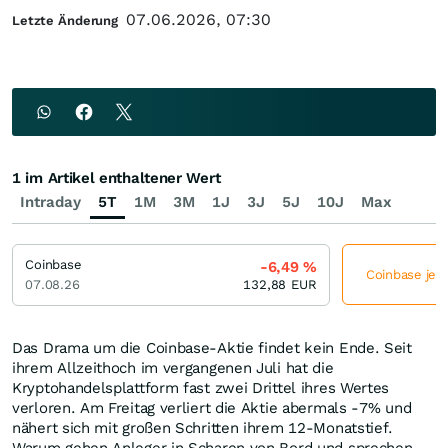
07.06.2026, 07:30
Letzte Änderung
1 im Artikel enthaltener Wert
Intraday
5T
1M
3M
1J
3J
5J
10J
Max
Coinbase
-6,49
%
Coinbase jetz
07.08.26
132,88
EUR
Das Drama um die Coinbase-Aktie findet kein Ende. Seit
ihrem Allzeithoch im vergangenen Juli hat die
Kryptohandelsplattform fast zwei Drittel ihres Wertes
verloren. Am Freitag verliert die Aktie abermals -7% und
nähert sich mit großen Schritten ihrem 12-Monatstief.