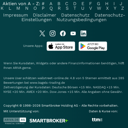
Aktien von A - Z:
#
A
B
C
D
E
F
G
H
I
J
K
L
M
N
O
P
Q
R
S
T
U
V
W
X
Y
Z
Impressum
Disclaimer
Datenschutz
Datenschutz-
Einstellungen
Nutzungsbedingungen
Unsere Apps:
Wenn Sie Kursdaten, Widgets oder andere Finanzinformationen benötigen, hilft
Ihnen
ARIVA
gerne.
Unsere User schätzen wallstreet-online.de: 4.8 von 5 Sternen ermittelt aus 285
Bewertungen bei www.kagels-trading.de
Zeitverzögerung der Kursdaten: Deutsche Börsen +15 Min. NASDAQ +15 Min.
NYSE +20 Min. AMEX +20 Min. Dow Jones +15 Min. Alle Angaben ohne Gewähr.
Copyright © 1998-2026 Smartbroker Holding AG - Alle Rechte vorbehalten.
Mit Unterstützung von:
Daten & Kurse von: