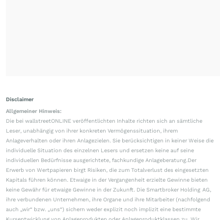
Disclaimer
Allgemeiner Hinweis:
Die bei wallstreetONLINE veröffentlichten Inhalte richten sich an sämtliche
Leser, unabhängig von ihrer konkreten Vermögenssituation, ihrem
Anlageverhalten oder ihren Anlagezielen. Sie berücksichtigen in keiner Weise die
individuelle Situation des einzelnen Lesers und ersetzen keine auf seine
individuellen Bedürfnisse ausgerichtete, fachkundige Anlageberatung.Der
Erwerb von Wertpapieren birgt Risiken, die zum Totalverlust des eingesetzten
Kapitals führen können. Etwaige in der Vergangenheit erzielte Gewinne bieten
keine Gewähr für etwaige Gewinne in der Zukunft. Die Smartbroker Holding AG,
ihre verbundenen Unternehmen, ihre Organe und ihre Mitarbeiter (nachfolgend
auch „wir“ bzw. „uns“) sichern weder explizit noch implizit eine bestimmte
Kursentwicklung von Anlageprodukten oder Anlageproduktklassen zu. Wir