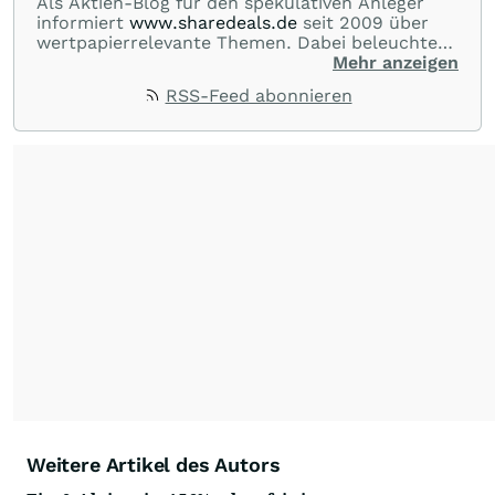
Als Aktien-Blog für den spekulativen Anleger
informiert
www.sharedeals.de
seit 2009 über
wertpapierrelevante Themen. Dabei beleuchtet
sharedeals.de insbesondere aktuelle
Mehr anzeigen
Marktgeschehnisse im Small- und Micro-Cap-
RSS-Feed abonnieren
Bereich."
Weitere Artikel des Autors