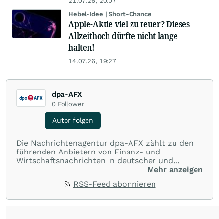
21.07.26, 20:07
Hebel-Idee | Short-Chance
Apple-Aktie viel zu teuer? Dieses
Allzeithoch dürfte nicht lange
halten!
14.07.26, 19:27
dpa-AFX
0
Follower
Autor folgen
Die Nachrichtenagentur dpa-AFX zählt zu den
führenden Anbietern von Finanz- und
Wirtschaftsnachrichten in deutscher und
englischer Sprache. Gestützt auf ein
Mehr anzeigen
internationales Agentur-Netzwerk berichtet
RSS-Feed abonnieren
dpa-AFX unabhängig, zuverlässig und schnell
von allen wichtigen Finanzstandorten der Welt.
Die Nutzung der Inhalte in Form eines RSS-