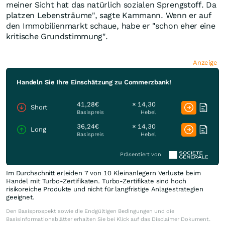
meiner Sicht hat das natürlich sozialen Sprengstoff. Da
platzen Lebensträume", sagte Kammann. Wenn er auf
den Immobilienmarkt schaue, habe er "schon eher eine
kritische Grundstimmung".
Anzeige
Handeln Sie Ihre Einschätzung zu Commerzbank!
41,28€
× 14,30
Short
Basispreis
Hebel
36,24€
× 14,30
Long
Basispreis
Hebel
Präsentiert von
Im Durchschnitt erleiden 7 von 10 Kleinanlegern Verluste beim
Handel mit Turbo-Zertifikaten. Turbo-Zertifikate sind hoch
risikoreiche Produkte und nicht für langfristige Anlagestrategien
geeignet.
Den Basisprospekt sowie die Endgültigen Bedingungen und die
Basisinformationsblätter erhalten Sie bei Klick auf das Disclaimer Dokument.