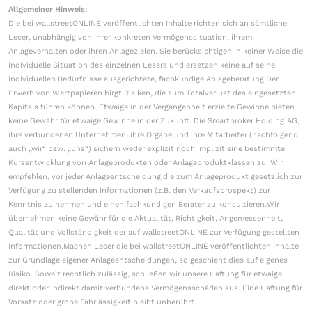
Allgemeiner Hinweis:
Die bei wallstreetONLINE veröffentlichten Inhalte richten sich an sämtliche
Leser, unabhängig von ihrer konkreten Vermögenssituation, ihrem
Anlageverhalten oder ihren Anlagezielen. Sie berücksichtigen in keiner Weise die
individuelle Situation des einzelnen Lesers und ersetzen keine auf seine
individuellen Bedürfnisse ausgerichtete, fachkundige Anlageberatung.Der
Erwerb von Wertpapieren birgt Risiken, die zum Totalverlust des eingesetzten
Kapitals führen können. Etwaige in der Vergangenheit erzielte Gewinne bieten
keine Gewähr für etwaige Gewinne in der Zukunft. Die Smartbroker Holding AG,
ihre verbundenen Unternehmen, ihre Organe und ihre Mitarbeiter (nachfolgend
auch „wir“ bzw. „uns“) sichern weder explizit noch implizit eine bestimmte
Kursentwicklung von Anlageprodukten oder Anlageproduktklassen zu. Wir
empfehlen, vor jeder Anlageentscheidung die zum Anlageprodukt gesetzlich zur
Verfügung zu stellenden Informationen (z.B. den Verkaufsprospekt) zur
Kenntnis zu nehmen und einen fachkundigen Berater zu konsultieren.Wir
übernehmen keine Gewähr für die Aktualität, Richtigkeit, Angemessenheit,
Qualität und Vollständigkeit der auf wallstreetONLINE zur Verfügung gestellten
Informationen.Machen Leser die bei wallstreetONLINE veröffentlichten Inhalte
zur Grundlage eigener Anlageentscheidungen, so geschieht dies auf eigenes
Risiko. Soweit rechtlich zulässig, schließen wir unsere Haftung für etwaige
direkt oder indirekt damit verbundene Vermögensschäden aus. Eine Haftung für
Vorsatz oder grobe Fahrlässigkeit bleibt unberührt.