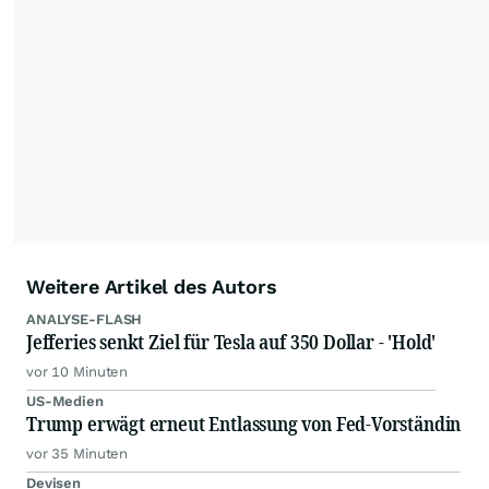
Feeds ist ausschließlich für private und nicht
kommerzielle Internetangebote zulässig. Eine
dauerhafte Archivierung der dpa-AFX-
Nachrichten auf diesen Seiten ist nicht zulässig.
Alle Rechte bleiben vorbehalten. (dpa-AFX)
Weitere Artikel des Autors
ANALYSE-FLASH
Jefferies senkt Ziel für Tesla auf 350 Dollar - 'Hold'
vor 10 Minuten
US-Medien
Trump erwägt erneut Entlassung von Fed-Vorständin
vor 35 Minuten
Devisen