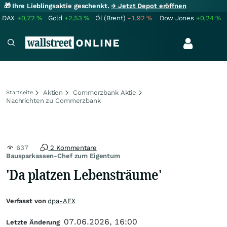
🎁 Ihre Lieblingsaktie geschenkt.
→ Jetzt Depot eröffnen
DAX
+0,72
%
Gold
+2,53
%
Öl (Brent)
-1,92
%
Dow Jones
+0,24
%
Aktien
Commerzbank Aktie
Startseite
Nachrichten zu Commerzbank
637
2 Kommentare
Bausparkassen-Chef zum Eigentum
'Da platzen Lebensträume'
Verfasst von
dpa-AFX
07.06.2026, 16:00
Letzte Änderung