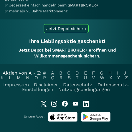
✅ Jederzeit einfach handeln beim
SMARTBROKER+
✅ mehr als 25 Jahre Marktpräsenz
Jetzt Depot sichern
Ihre Lieblingsaktie geschenkt!
Jetzt Depot bei SMARTBROKER+ eröffnen und
Willkommensgeschenk sichern.
Aktien von A - Z:
#
A
B
C
D
E
F
G
H
I
J
K
L
M
N
O
P
Q
R
S
T
U
V
W
X
Y
Z
Impressum
Disclaimer
Datenschutz
Datenschutz-
Einstellungen
Nutzungsbedingungen
Unsere Apps: