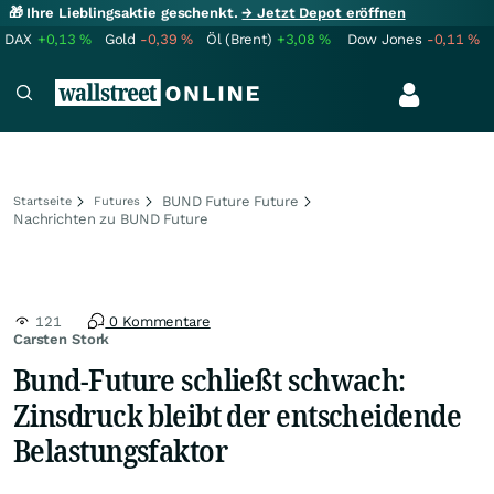
🎁 Ihre Lieblingsaktie geschenkt.
→ Jetzt Depot eröffnen
DAX
+0,13
%
Gold
-0,39
%
Öl (Brent)
+3,08
%
Dow Jones
-0,11
%
BUND Future Future
Startseite
Futures
Nachrichten zu BUND Future
121
0 Kommentare
Carsten Stork
Bund-Future schließt schwach:
Zinsdruck bleibt der entscheidende
Belastungsfaktor