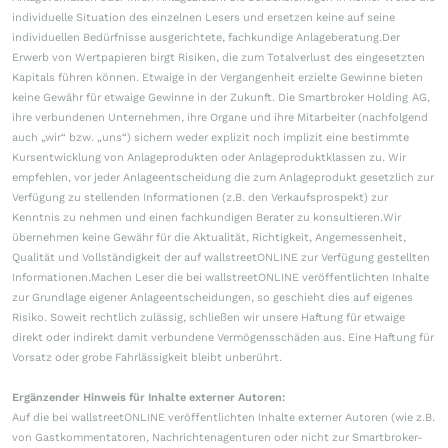
individuelle Situation des einzelnen Lesers und ersetzen keine auf seine
individuellen Bedürfnisse ausgerichtete, fachkundige Anlageberatung.Der
Erwerb von Wertpapieren birgt Risiken, die zum Totalverlust des eingesetzten
Kapitals führen können. Etwaige in der Vergangenheit erzielte Gewinne bieten
keine Gewähr für etwaige Gewinne in der Zukunft. Die Smartbroker Holding AG,
ihre verbundenen Unternehmen, ihre Organe und ihre Mitarbeiter (nachfolgend
auch „wir“ bzw. „uns“) sichern weder explizit noch implizit eine bestimmte
Kursentwicklung von Anlageprodukten oder Anlageproduktklassen zu. Wir
empfehlen, vor jeder Anlageentscheidung die zum Anlageprodukt gesetzlich zur
Verfügung zu stellenden Informationen (z.B. den Verkaufsprospekt) zur
Kenntnis zu nehmen und einen fachkundigen Berater zu konsultieren.Wir
übernehmen keine Gewähr für die Aktualität, Richtigkeit, Angemessenheit,
Qualität und Vollständigkeit der auf wallstreetONLINE zur Verfügung gestellten
Informationen.Machen Leser die bei wallstreetONLINE veröffentlichten Inhalte
zur Grundlage eigener Anlageentscheidungen, so geschieht dies auf eigenes
Risiko. Soweit rechtlich zulässig, schließen wir unsere Haftung für etwaige
direkt oder indirekt damit verbundene Vermögensschäden aus. Eine Haftung für
Vorsatz oder grobe Fahrlässigkeit bleibt unberührt.
Ergänzender Hinweis für Inhalte externer Autoren:
Auf die bei wallstreetONLINE veröffentlichten Inhalte externer Autoren (wie z.B.
von Gastkommentatoren, Nachrichtenagenturen oder nicht zur Smartbroker-