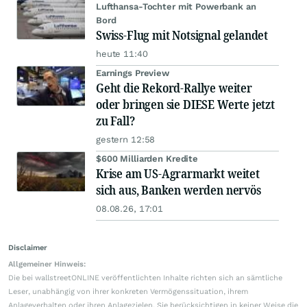
Lufthansa-Tochter mit Powerbank an
Bord
Swiss-Flug mit Notsignal gelandet
heute 11:40
Earnings Preview
Geht die Rekord-Rallye weiter
oder bringen sie DIESE Werte jetzt
zu Fall?
gestern 12:58
$600 Milliarden Kredite
Krise am US-Agrarmarkt weitet
sich aus, Banken werden nervös
08.08.26, 17:01
Disclaimer
Allgemeiner Hinweis:
Die bei wallstreetONLINE veröffentlichten Inhalte richten sich an sämtliche
Leser, unabhängig von ihrer konkreten Vermögenssituation, ihrem
Anlageverhalten oder ihren Anlagezielen. Sie berücksichtigen in keiner Weise die