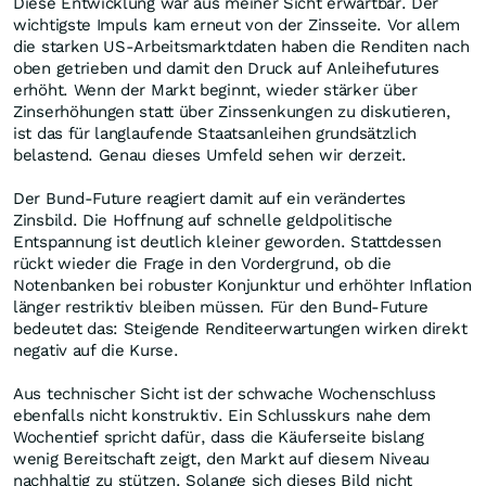
Diese Entwicklung war aus meiner Sicht erwartbar. Der
wichtigste Impuls kam erneut von der Zinsseite. Vor allem
die starken US-Arbeitsmarktdaten haben die Renditen nach
oben getrieben und damit den Druck auf Anleihefutures
erhöht. Wenn der Markt beginnt, wieder stärker über
Zinserhöhungen statt über Zinssenkungen zu diskutieren,
ist das für langlaufende Staatsanleihen grundsätzlich
belastend. Genau dieses Umfeld sehen wir derzeit.
Der Bund-Future reagiert damit auf ein verändertes
Zinsbild. Die Hoffnung auf schnelle geldpolitische
Entspannung ist deutlich kleiner geworden. Stattdessen
rückt wieder die Frage in den Vordergrund, ob die
Notenbanken bei robuster Konjunktur und erhöhter Inflation
länger restriktiv bleiben müssen. Für den Bund-Future
bedeutet das: Steigende Renditeerwartungen wirken direkt
negativ auf die Kurse.
Aus technischer Sicht ist der schwache Wochenschluss
ebenfalls nicht konstruktiv. Ein Schlusskurs nahe dem
Wochentief spricht dafür, dass die Käuferseite bislang
wenig Bereitschaft zeigt, den Markt auf diesem Niveau
nachhaltig zu stützen. Solange sich dieses Bild nicht