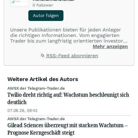
0
Follower
Autor folgen
Unsere Publikationen bieten für jeden Anleger
die richtigen Informationen. Vom engagierten
Trader bis zum langfristig orientierten Investor.
Dabei liegt der Fokus immer auf dem optimalen
Mehr anzeigen
Zusammenspiel von Rendite, Risiko und
RSS-Feed abonnieren
Aufwand. Ob Sie sich nur aufs Wesentliche
konzentrieren oder über alle Hintergründe
informiert sein wollen – Sie haben die Wahl.
Weitere Artikel des Autors
AWSX der Telegram-Trader.de
Twilio dreht richtig auf: Wachstum beschleunigt sich
deutlich
07.08.26, 09:42
AWSX der Telegram-Trader.de
Gilead Sciences überzeugt mit starkem Wachstum –
Prognose Kerngeschäft steigt