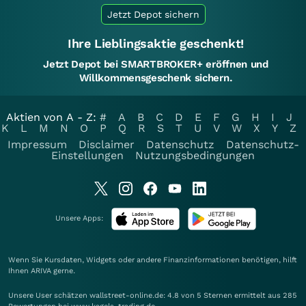
Jetzt Depot sichern
Ihre Lieblingsaktie geschenkt!
Jetzt Depot bei SMARTBROKER+ eröffnen und
Willkommensgeschenk sichern.
Aktien von A - Z:
#
A
B
C
D
E
F
G
H
I
J
K
L
M
N
O
P
Q
R
S
T
U
V
W
X
Y
Z
Impressum
Disclaimer
Datenschutz
Datenschutz-
Einstellungen
Nutzungsbedingungen
Unsere Apps:
Wenn Sie Kursdaten, Widgets oder andere Finanzinformationen benötigen, hilft
Ihnen
ARIVA
gerne.
Unsere User schätzen wallstreet-online.de: 4.8 von 5 Sternen ermittelt aus 285