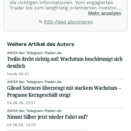
die richtigen Informationen. Vom engagierten
Trader bis zum langfristig orientierten Investor.
Dabei liegt der Fokus immer auf dem optimalen
Mehr anzeigen
Zusammenspiel von Rendite, Risiko und
RSS-Feed abonnieren
Aufwand. Ob Sie sich nur aufs Wesentliche
konzentrieren oder über alle Hintergründe
informiert sein wollen – Sie haben die Wahl.
Weitere Artikel des Autors
AWSX der Telegram-Trader.de
Twilio dreht richtig auf: Wachstum beschleunigt sich
deutlich
heute 09:42
AWSX der Telegram-Trader.de
Gilead Sciences überzeugt mit starkem Wachstum –
Prognose Kerngeschäft steigt
04.08.26, 22:57
AWSX der Telegram-Trader.de
Nimmt Silber jetzt wieder Fahrt auf?
04.08.26, 15:19