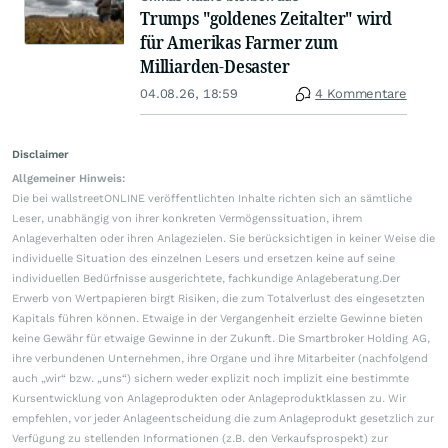
Trumps "goldenes Zeitalter" wird
für Amerikas Farmer zum
Milliarden-Desaster
04.08.26, 18:59
4 Kommentare
Disclaimer
Allgemeiner Hinweis:
Die bei wallstreetONLINE veröffentlichten Inhalte richten sich an sämtliche
Leser, unabhängig von ihrer konkreten Vermögenssituation, ihrem
Anlageverhalten oder ihren Anlagezielen. Sie berücksichtigen in keiner Weise die
individuelle Situation des einzelnen Lesers und ersetzen keine auf seine
individuellen Bedürfnisse ausgerichtete, fachkundige Anlageberatung.Der
Erwerb von Wertpapieren birgt Risiken, die zum Totalverlust des eingesetzten
Kapitals führen können. Etwaige in der Vergangenheit erzielte Gewinne bieten
keine Gewähr für etwaige Gewinne in der Zukunft. Die Smartbroker Holding AG,
ihre verbundenen Unternehmen, ihre Organe und ihre Mitarbeiter (nachfolgend
auch „wir“ bzw. „uns“) sichern weder explizit noch implizit eine bestimmte
Kursentwicklung von Anlageprodukten oder Anlageproduktklassen zu. Wir
empfehlen, vor jeder Anlageentscheidung die zum Anlageprodukt gesetzlich zur
Verfügung zu stellenden Informationen (z.B. den Verkaufsprospekt) zur