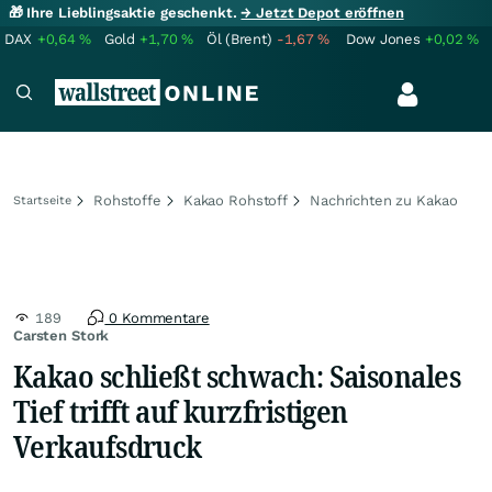
🎁 Ihre Lieblingsaktie geschenkt.
→ Jetzt Depot eröffnen
DAX
+0,64
%
Gold
+1,70
%
Öl (Brent)
-1,67
%
Dow Jones
+0,02
%
Rohstoffe
Kakao Rohstoff
Nachrichten zu Kakao
Startseite
189
0 Kommentare
Carsten Stork
Kakao schließt schwach: Saisonales
Tief trifft auf kurzfristigen
Verkaufsdruck