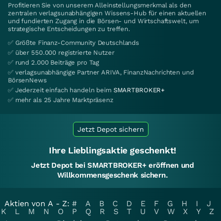
Profitieren Sie von unserem Alleinstellungsmerkmal als den
zentralen verlagsunabhängigen Wissens-Hub für einen aktuellen
und fundierten Zugang in die Börsen- und Wirtschaftswelt, um
strategische Entscheidungen zu treffen.
✅ Größte Finanz-Community Deutschlands
✅ über 550.000 registrierte Nutzer
✅ rund 2.000 Beiträge pro Tag
✅ verlagsunabhängige Partner ARIVA, FinanzNachrichten und
BörsenNews
✅ Jederzeit einfach handeln beim
SMARTBROKER+
✅ mehr als 25 Jahre Marktpräsenz
Jetzt Depot sichern
Ihre Lieblingsaktie geschenkt!
Jetzt Depot bei SMARTBROKER+ eröffnen und
Willkommensgeschenk sichern.
Aktien von A - Z:
#
A
B
C
D
E
F
G
H
I
J
K
L
M
N
O
P
Q
R
S
T
U
V
W
X
Y
Z