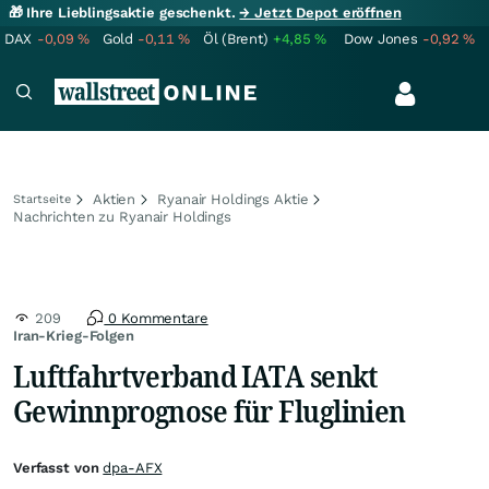
🎁 Ihre Lieblingsaktie geschenkt.
→ Jetzt Depot eröffnen
DAX
-0,09
%
Gold
-0,11
%
Öl (Brent)
+4,85
%
Dow Jones
-0,92
%
Aktien
Ryanair Holdings Aktie
Startseite
Nachrichten zu Ryanair Holdings
209
0 Kommentare
Iran-Krieg-Folgen
Luftfahrtverband IATA senkt
Gewinnprognose für Fluglinien
Verfasst von
dpa-AFX