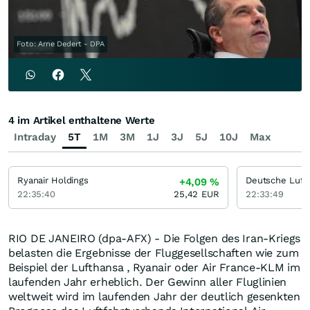
Foto: Arne Dedert - DPA
4 im Artikel enthaltene Werte
Intraday
5T
1M
3M
1J
3J
5J
10J
Max
Ryanair Holdings
Deutsche Luft
+4,09
%
22:35:40
25,42
EUR
22:33:49
RIO DE JANEIRO (dpa-AFX) - Die Folgen des Iran-Kriegs
belasten die Ergebnisse der Fluggesellschaften wie zum
Beispiel der Lufthansa , Ryanair oder Air France-KLM im
laufenden Jahr erheblich. Der Gewinn aller Fluglinien
weltweit wird im laufenden Jahr der deutlich gesenkten