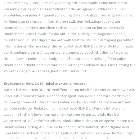
auch „wir“ bzw. „uns“) sichern weder explizit noch implizit eine bestimmte
Kursentwicklung von Anlageprodukten oder Anlageproduktklassen zu. Wir
empfehlen, vor jeder Anlageentscheidung die zum Anlageprodukt gesetzlich zur
Verfügung zu stellenden Informationen (z.B. den Verkaufsprospekt) zur
Kenntnis zu nehmen und einen fachkundigen Berater zu konsultieren.Wir
übernehmen keine Gewähr für die Aktualität, Richtigkeit, Angemessenheit,
Qualität und Vollständigkeit der auf wallstreetONLINE zur Verfügung gestellten
Informationen.Machen Leser die bei wallstreetONLINE veröffentlichten Inhalte
zur Grundlage eigener Anlageentscheidungen, so geschieht dies auf eigenes
Risiko. Soweit rechtlich zulässig, schließen wir unsere Haftung für etwaige
direkt oder indirekt damit verbundene Vermögensschäden aus. Eine Haftung für
Vorsatz oder grobe Fahrlässigkeit bleibt unberührt.
Ergänzender Hinweis für Inhalte externer Autoren:
Auf die bei wallstreetONLINE veröffentlichten Inhalte externer Autoren (wie z.B.
von Gastkommentatoren, Nachrichtenagenturen oder nicht zur Smartbroker-
Gruppe gehörende Unternehmen) haben wir keinen Einfluss. Externe Autoren
gehören nicht der Redaktion von wallstreetONLINE an.Für die Inhalte sind
ausschließlich die jeweiligen externen Autoren verantwortlich. Ihre bei
wallstreetONLINE veröffentlichten Inhalte sind nicht von Anlageinteressen der
Smartbroker Holding AG, ihrer verbundenen Unternehmen, ihrer Organe oder
ihrer Mitarbeiter bestimmt und spiegeln nicht notwendigerweise die Meinungen