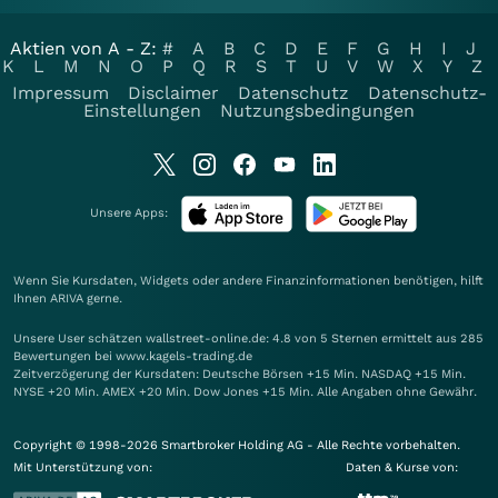
Aktien von A - Z:
#
A
B
C
D
E
F
G
H
I
J
K
L
M
N
O
P
Q
R
S
T
U
V
W
X
Y
Z
Impressum
Disclaimer
Datenschutz
Datenschutz-
Einstellungen
Nutzungsbedingungen
Unsere Apps:
Wenn Sie Kursdaten, Widgets oder andere Finanzinformationen benötigen, hilft
Ihnen
ARIVA
gerne.
Unsere User schätzen wallstreet-online.de: 4.8 von 5 Sternen ermittelt aus 285
Bewertungen bei www.kagels-trading.de
Zeitverzögerung der Kursdaten: Deutsche Börsen +15 Min. NASDAQ +15 Min.
NYSE +20 Min. AMEX +20 Min. Dow Jones +15 Min. Alle Angaben ohne Gewähr.
Copyright © 1998-2026 Smartbroker Holding AG - Alle Rechte vorbehalten.
Mit Unterstützung von:
Daten & Kurse von: