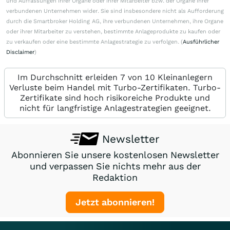
und Auffassungen ihrer Organe oder ihrer Mitarbeiter bzw. der Organe ihrer
verbundenen Unternehmen wider. Sie sind insbesondere nicht als Aufforderung
durch die Smartbroker Holding AG, ihre verbundenen Unternehmen, ihre Organe
oder ihrer Mitarbeiter zu verstehen, bestimmte Anlageprodukte zu kaufen oder
zu verkaufen oder eine bestimmte Anlagestrategie zu verfolgen. (
Ausführlicher
Disclaimer
)
Im Durchschnitt erleiden 7 von 10 Kleinanlegern
Verluste beim Handel mit Turbo-Zertifikaten. Turbo-
Zertifikate sind hoch risikoreiche Produkte und
nicht für langfristige Anlagestrategien geeignet.
Newsletter
Abonnieren Sie unsere kostenlosen Newsletter
und verpassen Sie nichts mehr aus der
Redaktion
Jetzt abonnieren!