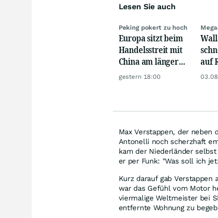
Lesen Sie auch
Peking pokert zu hoch
Mega
Europa sitzt beim
Wall
Handelsstreit mit
schn
China am längeren
auf 
Hebel
dank
gestern 18:00
03.08
Max Verstappen, der neben d
Antonelli noch scherzhaft e
kam der Niederländer selbst
er per Funk: "Was soll ich j
Kurz darauf gab Verstappen a
war das Gefühl vom Motor he
viermalige Weltmeister bei 
entfernte Wohnung zu begeb