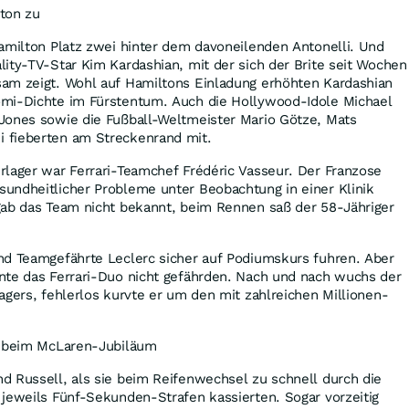
ton zu
amilton Platz zwei hinter dem davoneilenden Antonelli. Und
ity-TV-Star Kim Kardashian, mit der sich der Brite seit Wochen
am zeigt. Wohl auf Hamiltons Einladung erhöhten Kardashian
mi-Dichte im Fürstentum. Auch die Hollywood-Idole Michael
Jones sowie die Fußball-Weltmeister Mario Götze, Mats
 fieberten am Streckenrand mit.
rlager war Ferrari-Teamchef Frédéric Vasseur. Der Franzose
undheitlicher Probleme unter Beobachtung in einer Klinik
gab das Team nicht bekannt, beim Rennen saß der 58-Jähriger
nd Teamgefährte Leclerc sicher auf Podiumskurs fuhren. Aber
nte das Ferrari-Duo nicht gefährden. Nach und nach wuchs der
agers, fehlerlos kurvte er um den mit zahlreichen Millionen-
s beim McLaren-Jubiläum
d Russell, als sie beim Reifenwechsel zu schnell durch die
jeweils Fünf-Sekunden-Strafen kassierten. Sogar vorzeitig