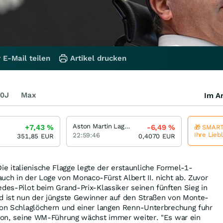
 E-Mail teilen
Artikel drucken
0J
Max
Im Ar
Aston Martin Lagonda Global Holdings
+7,43
%
-6,49
%
🎁 SMART
Ihre Lieb
22:59:46
351,85
EUR
0,4070
EUR
 italienische Flagge legte der erstaunliche Formel-1-
uch in der Loge von Monaco-Fürst Albert II. nicht ab. Zuvor
edes-Pilot beim Grand-Prix-Klassiker seinen fünften Sieg in
nd ist nun der jüngste Gewinner auf den Straßen von Monte-
 von Schlaglöchern und einer langen Renn-Unterbrechung fuhr
davon, seine WM-Führung wächst immer weiter. "Es war ein