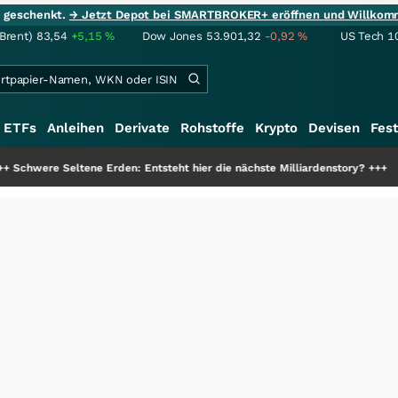
ie geschenkt.
→ Jetzt Depot bei SMARTBROKER+ eröffnen und Willkom
(Brent)
83,54
+5,15
%
Dow Jones
53.901,32
-0,92
%
US Tech 1
ETFs
Anleihen
Derivate
Rohstoffe
Krypto
Devisen
Fest
ene Erden: Entsteht hier die nächste Milliardenstory?
+++