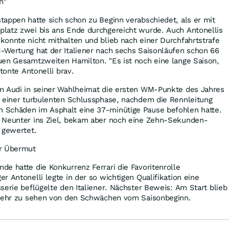
n"
appen hatte sich schon zu Beginn verabschiedet, als er mit
latz zwei bis ans Ende durchgereicht wurde. Auch Antonellis
onnte nicht mithalten und blieb nach einer Durchfahrtstrafe
-Wertung hat der Italiener nach sechs Saisonläufen schon 66
uen Gesamtzweiten Hamilton. "Es ist noch eine lange Saison,
etonte Antonelli brav.
m Audi in seiner Wahlheimat die ersten WM-Punkte des Jahres
d einer turbulenten Schlussphase, nachdem die Rennleitung
 Schäden im Asphalt eine 37-minütige Pause befohlen hatte.
 Neunter ins Ziel, bekam aber noch eine Zehn-Sekunden-
 gewertet.
or Übermut
e hatte die Konkurrenz Ferrari die Favoritenrolle
r Antonelli legte in der so wichtigen Qualifikation eine
serie beflügelte den Italiener. Nächster Beweis: Am Start blieb
 mehr zu sehen von den Schwächen vom Saisonbeginn.