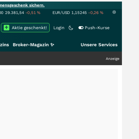
mensgeschenk sichern.
00
29.381,54
-0,51
%
EUR/USD
1,15245
-0,26
%
Aktie geschenkt!
Login
Push-Kurse
zins
Broker-Magazin ✨
Unsere Services
Anzeige