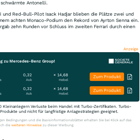
 schwärmte Antonelli.
i und Red-Bull-Pilot Isack Hadjar blieben die Plätze zwei und
seinem achten Monaco-Podium den Rekord von Ayrton Senna ein.
ergab zehn Runden vor Schluss im zweiten Ferrari durch einen
Anzeige
ng zu Mercedes-Benz Group!
0,32
× 14,68
Zum Produkt
s
Ask
Hebel
0,32
× 14,68
Zum Produkt
s
Ask
Hebel
0 Kleinanlegern Verluste beim Handel mit Turbo-Zertifikaten. Turbo-
e Produkte und nicht für langfristige Anlagestrategien geeignet.
en Bedingungen und die Basisinformationsblätter erhalten Sie bei Klick auf das
uch die
weiteren Hinweise
zu dieser Werbung.