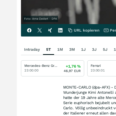
Foto: Arne Dedert - DPA
URL kopieren
Per
Intraday
5T
1M
3M
1J
3J
5J
1
Mercedes-Benz Group
Ferrari
+1,76
%
23:00:00
23:00:01
46,97
EUR
MONTE-CARLO (dpa-AFX) - Die
Wunderjunge Kimi Antonelli a
hatte der 19 Jahre alte Merc
Serie euphorisch bejubelt u
Carlo. Völlig unbeeindruckt
der Italiener erneut allen 