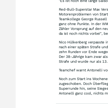
"Es ist noch eine lange Saiso
Red-Bull-Superstar Max Verst
Motorenproblemen von Startp
Teamkollege George Russell k
ganz ohne Punkte. In der WM
Zähler Vorsprung auf den ne
da ist noch nichts vorbei", b
Nico Hülkenberg verpasste i
nach einer späten Strafe un
zehn Runden vor Ende wegen
Der 38-Jährige kam zwar als
Strafe und wurde nur als 13.
Teamchef warnt Antonelli v
Noch zum Start ins Wochenend
zugeschoben. Doch Überfliege
Superrunde hin, seine Sieges
Antonelli ganz cool, nichts