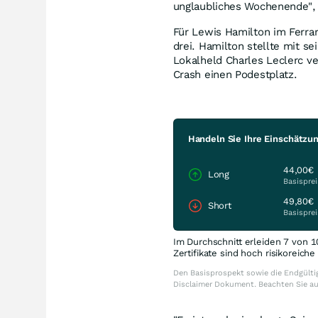
unglaubliches Wochenende",
Für Lewis Hamilton im Ferrar
drei. Hamilton stellte mit 
Lokalheld Charles Leclerc v
Crash einen Podestplatz.
Handeln Sie Ihre Einschätzu
44,00€
Long
Basisprei
49,80€
Short
Basisprei
Im Durchschnitt erleiden 7 von 1
Zertifikate sind hoch risikoreich
Den Basisprospekt sowie die Endgültig
Disclaimer Dokument. Beachten Sie a