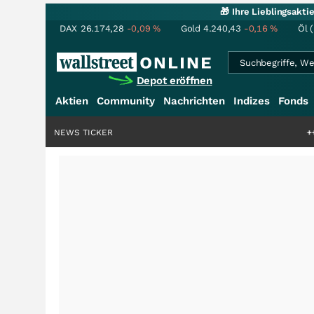
🎁 Ihre Lieblingsakt
DAX
26.174,28
-0,09
%
Gold
4.240,43
-0,16
%
Öl 
Depot eröffnen
Aktien
Community
Nachrichten
Indizes
Fonds
NEWS TICKER
+++
Schwere Selt