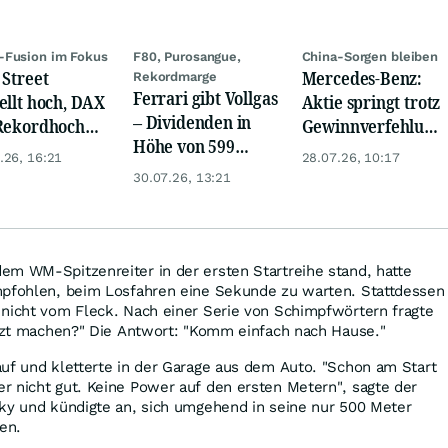
-Fusion im Fokus
F80, Purosangue,
China-Sorgen bleiben
 Street
Mercedes-Benz:
Rekordmarge
Ferrari gibt Vollgas
ellt hoch, DAX
Aktie springt trotz
– Dividenden in
Rekordhoch
Gewinnverfehlung
Höhe von 599
 Öl-Absturz
mehr als 5 Prozent
.26, 16:21
28.07.26, 10:17
Millionen Euro
30.07.26, 13:21
inklusive
em WM-Spitzenreiter in der ersten Startreihe stand, hatte
mpfohlen, beim Losfahren eine Sekunde zu warten. Stattdessen
 nicht vom Fleck. Nach einer Serie von Schimpfwörtern fragte
etzt machen?" Die Antwort: "Komm einfach nach Hause."
uf und kletterte in der Garage aus dem Auto. "Schon am Start
r nicht gut. Keine Power auf den ersten Metern", sagte der
Sky und kündigte an, sich umgehend in seine nur 500 Meter
en.