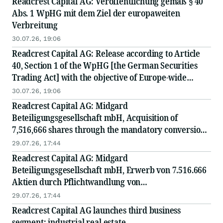
Readcrest Capital AG: Veröffentlichung gemäß § 40
Abs. 1 WpHG mit dem Ziel der europaweiten
Verbreitung
30.07.26, 19:06
Readcrest Capital AG: Release according to Article
40, Section 1 of the WpHG [the German Securities
Trading Act] with the objective of Europe-wide
distribution
30.07.26, 19:06
Readcrest Capital AG: Midgard
Beteiligungsgesellschaft mbH, Acquisition of
7,516,666 shares through the mandatory conversion
of convertible bonds at a conversion price of EUR
29.07.26, 17:44
1.20
Readcrest Capital AG: Midgard
Beteiligungsgesellschaft mbH, Erwerb von 7.516.666
Aktien durch Pflichtwandlung von
Wandelschuldverschreibungen zum Wandlungspreis
29.07.26, 17:44
von EUR 1,20
Readcrest Capital AG launches third business
segment: industrial real estate