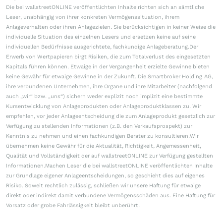
Die bei wallstreetONLINE veröffentlichten Inhalte richten sich an sämtliche
Leser, unabhängig von ihrer konkreten Vermögenssituation, ihrem
Anlageverhalten oder ihren Anlagezielen. Sie berücksichtigen in keiner Weise die
individuelle Situation des einzelnen Lesers und ersetzen keine auf seine
individuellen Bedürfnisse ausgerichtete, fachkundige Anlageberatung.Der
Erwerb von Wertpapieren birgt Risiken, die zum Totalverlust des eingesetzten
Kapitals führen können. Etwaige in der Vergangenheit erzielte Gewinne bieten
keine Gewähr für etwaige Gewinne in der Zukunft. Die Smartbroker Holding AG,
ihre verbundenen Unternehmen, ihre Organe und ihre Mitarbeiter (nachfolgend
auch „wir“ bzw. „uns“) sichern weder explizit noch implizit eine bestimmte
Kursentwicklung von Anlageprodukten oder Anlageproduktklassen zu. Wir
empfehlen, vor jeder Anlageentscheidung die zum Anlageprodukt gesetzlich zur
Verfügung zu stellenden Informationen (z.B. den Verkaufsprospekt) zur
Kenntnis zu nehmen und einen fachkundigen Berater zu konsultieren.Wir
übernehmen keine Gewähr für die Aktualität, Richtigkeit, Angemessenheit,
Qualität und Vollständigkeit der auf wallstreetONLINE zur Verfügung gestellten
Informationen.Machen Leser die bei wallstreetONLINE veröffentlichten Inhalte
zur Grundlage eigener Anlageentscheidungen, so geschieht dies auf eigenes
Risiko. Soweit rechtlich zulässig, schließen wir unsere Haftung für etwaige
direkt oder indirekt damit verbundene Vermögensschäden aus. Eine Haftung für
Vorsatz oder grobe Fahrlässigkeit bleibt unberührt.