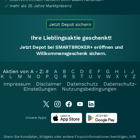
✅ mehr als 25 Jahre Marktpräsenz
Jetzt Depot sichern
Ihre Lieblingsaktie geschenkt!
Jetzt Depot bei SMARTBROKER+ eröffnen und
Willkommensgeschenk sichern.
Aktien von A - Z:
#
A
B
C
D
E
F
G
H
I
J
K
L
M
N
O
P
Q
R
S
T
U
V
W
X
Y
Z
Impressum
Disclaimer
Datenschutz
Datenschutz-
Einstellungen
Nutzungsbedingungen
Unsere Apps:
Wenn Sie Kursdaten, Widgets oder andere Finanzinformationen benötigen, hilft