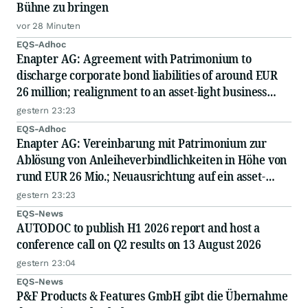
Bühne zu bringen
vor 28 Minuten
EQS-Adhoc
Enapter AG: Agreement with Patrimonium to
discharge corporate bond liabilities of around EUR
26 million; realignment to an asset-light business
model; capital measure planned
gestern 23:23
EQS-Adhoc
Enapter AG: Vereinbarung mit Patrimonium zur
Ablösung von Anleiheverbindlichkeiten in Höhe von
rund EUR 26 Mio.; Neuausrichtung auf ein asset-
light-Geschäftsmodell; geplante Kapitalmaßnahme
gestern 23:23
EQS-News
AUTODOC to publish H1 2026 report and host a
conference call on Q2 results on 13 August 2026
gestern 23:04
EQS-News
P&F Products & Features GmbH gibt die Übernahme