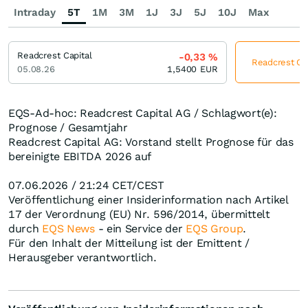
Intraday
5T
1M
3M
1J
3J
5J
10J
Max
Readcrest Capital
-0,33
%
Readcrest Cap
05.08.26
1,5400
EUR
EQS-Ad-hoc: Readcrest Capital AG / Schlagwort(e):
Prognose / Gesamtjahr
Readcrest Capital AG: Vorstand stellt Prognose für das
bereinigte EBITDA 2026 auf
07.06.2026 / 21:24 CET/CEST
Veröffentlichung einer Insiderinformation nach Artikel
17 der Verordnung (EU) Nr. 596/2014, übermittelt
durch
EQS News
- ein Service der
EQS Group
.
Für den Inhalt der Mitteilung ist der Emittent /
Herausgeber verantwortlich.