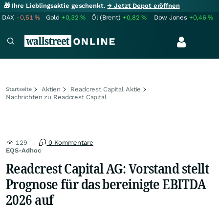
🎁 Ihre Lieblingsaktie geschenkt.
→ Jetzt Depot eröffnen
DAX
-0,51
%
Gold
+0,32
%
Öl (Brent)
+0,82
%
Dow Jones
+0,46
%
Aktien
Readcrest Capital Aktie
Startseite
Nachrichten zu Readcrest Capital
129
0 Kommentare
EQS-Adhoc
Readcrest Capital AG: Vorstand stellt
Prognose für das bereinigte EBITDA
2026 auf