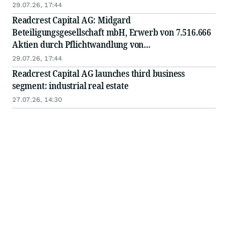
of convertible bonds at a conversion price of EUR
29.07.26, 17:44
1.20
Readcrest Capital AG: Midgard
Beteiligungsgesellschaft mbH, Erwerb von 7.516.666
Aktien durch Pflichtwandlung von
Wandelschuldverschreibungen zum Wandlungspreis
29.07.26, 17:44
von EUR 1,20
Readcrest Capital AG launches third business
segment: industrial real estate
27.07.26, 14:30