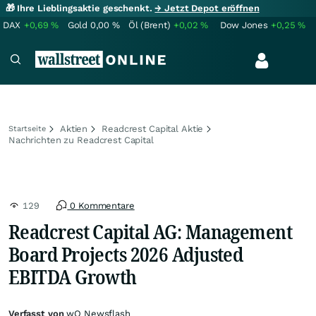
🎁 Ihre Lieblingsaktie geschenkt.
→ Jetzt Depot eröffnen
DAX
+0,69
%
Gold
0,00
%
Öl (Brent)
+0,02
%
Dow Jones
+0,25
%
Aktien
Readcrest Capital Aktie
Startseite
Nachrichten zu Readcrest Capital
129
0 Kommentare
Readcrest Capital AG: Management
Board Projects 2026 Adjusted
EBITDA Growth
Verfasst von
wO Newsflash