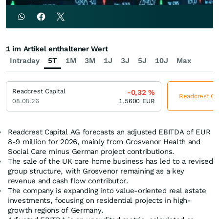
1 im Artikel enthaltener Wert
Intraday
5T
1M
3M
1J
3J
5J
10J
Max
Readcrest Capital
-0,32
%
Readcrest Cap
08.08.26
1,5600
EUR
Readcrest Capital AG forecasts an adjusted EBITDA of EUR
8-9 million for 2026, mainly from Grosvenor Health and
Social Care minus German project contributions.
The sale of the UK care home business has led to a revised
group structure, with Grosvenor remaining as a key
revenue and cash flow contributor.
The company is expanding into value-oriented real estate
investments, focusing on residential projects in high-
growth regions of Germany.