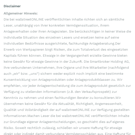
Disclaimer
Allgemeiner Hinweis:
Die bei wallstreetONLINE veröffentlichten Inhalte richten sich an sämtliche
Leser, unabhängig von ihrer konkreten Vermögenssituation, ihrem
Anlageverhalten oder ihren Anlagezielen. Sie berücksichtigen in keiner Weise die
individuelle Situation des einzelnen Lesers und ersetzen keine auf seine
individuellen Bedürfnisse ausgerichtete, fachkundige Anlageberatung.Der
Erwerb von Wertpapieren birgt Risiken, die zum Totalverlust des eingesetzten
Kapitals führen können. Etwaige in der Vergangenheit erzielte Gewinne bieten
keine Gewähr für etwaige Gewinne in der Zukunft. Die Smartbroker Holding AG,
ihre verbundenen Unternehmen, ihre Organe und ihre Mitarbeiter (nachfolgend
auch „wir“ bzw. „uns“) sichern weder explizit noch implizit eine bestimmte
Kursentwicklung von Anlageprodukten oder Anlageproduktklassen zu. Wir
empfehlen, vor jeder Anlageentscheidung die zum Anlageprodukt gesetzlich zur
Verfügung zu stellenden Informationen (z.B. den Verkaufsprospekt) zur
Kenntnis zu nehmen und einen fachkundigen Berater zu konsultieren.Wir
übernehmen keine Gewähr für die Aktualität, Richtigkeit, Angemessenheit,
Qualität und Vollständigkeit der auf wallstreetONLINE zur Verfügung gestellten
Informationen.Machen Leser die bei wallstreetONLINE veröffentlichten Inhalte
zur Grundlage eigener Anlageentscheidungen, so geschieht dies auf eigenes
Risiko. Soweit rechtlich zulässig, schließen wir unsere Haftung für etwaige
direkt oder indirekt damit verbundene Vermögensschäden aus. Eine Haftung für