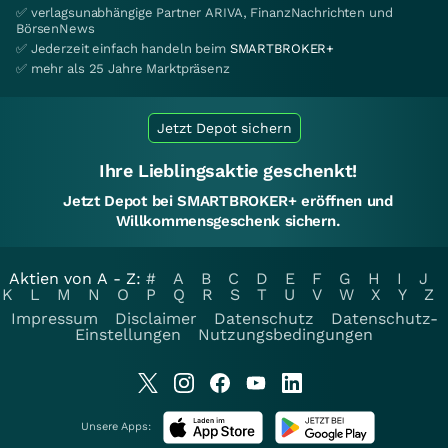
✅ verlagsunabhängige Partner ARIVA, FinanzNachrichten und
BörsenNews
✅ Jederzeit einfach handeln beim
SMARTBROKER+
✅ mehr als 25 Jahre Marktpräsenz
Jetzt Depot sichern
Ihre Lieblingsaktie geschenkt!
Jetzt Depot bei SMARTBROKER+ eröffnen und
Willkommensgeschenk sichern.
Aktien von A - Z:
#
A
B
C
D
E
F
G
H
I
J
K
L
M
N
O
P
Q
R
S
T
U
V
W
X
Y
Z
Impressum
Disclaimer
Datenschutz
Datenschutz-
Einstellungen
Nutzungsbedingungen
Unsere Apps: