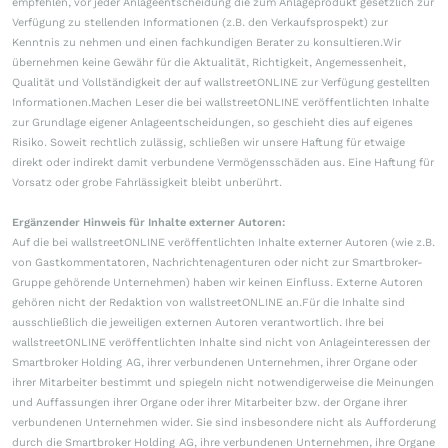
empfehlen, vor jeder Anlageentscheidung die zum Anlageprodukt gesetzlich zur
Verfügung zu stellenden Informationen (z.B. den Verkaufsprospekt) zur
Kenntnis zu nehmen und einen fachkundigen Berater zu konsultieren.Wir
übernehmen keine Gewähr für die Aktualität, Richtigkeit, Angemessenheit,
Qualität und Vollständigkeit der auf wallstreetONLINE zur Verfügung gestellten
Informationen.Machen Leser die bei wallstreetONLINE veröffentlichten Inhalte
zur Grundlage eigener Anlageentscheidungen, so geschieht dies auf eigenes
Risiko. Soweit rechtlich zulässig, schließen wir unsere Haftung für etwaige
direkt oder indirekt damit verbundene Vermögensschäden aus. Eine Haftung für
Vorsatz oder grobe Fahrlässigkeit bleibt unberührt.
Ergänzender Hinweis für Inhalte externer Autoren:
Auf die bei wallstreetONLINE veröffentlichten Inhalte externer Autoren (wie z.B.
von Gastkommentatoren, Nachrichtenagenturen oder nicht zur Smartbroker-
Gruppe gehörende Unternehmen) haben wir keinen Einfluss. Externe Autoren
gehören nicht der Redaktion von wallstreetONLINE an.Für die Inhalte sind
ausschließlich die jeweiligen externen Autoren verantwortlich. Ihre bei
wallstreetONLINE veröffentlichten Inhalte sind nicht von Anlageinteressen der
Smartbroker Holding AG, ihrer verbundenen Unternehmen, ihrer Organe oder
ihrer Mitarbeiter bestimmt und spiegeln nicht notwendigerweise die Meinungen
und Auffassungen ihrer Organe oder ihrer Mitarbeiter bzw. der Organe ihrer
verbundenen Unternehmen wider. Sie sind insbesondere nicht als Aufforderung
durch die Smartbroker Holding AG, ihre verbundenen Unternehmen, ihre Organe