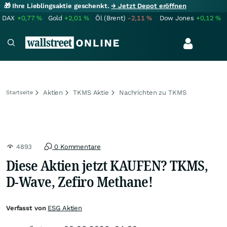
🎁 Ihre Lieblingsaktie geschenkt.
→ Jetzt Depot eröffnen
DAX
+0,77
%
Gold
+2,01
%
Öl (Brent)
-2,11
%
Dow Jones
+0,12
%
Aktien
TKMS Aktie
Nachrichten zu TKMS
Startseite
4893
0 Kommentare
Diese Aktien jetzt KAUFEN? TKMS,
D-Wave, Zefiro Methane!
Verfasst von
ESG Aktien