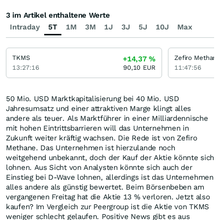
3 im Artikel enthaltene Werte
Intraday
5T
1M
3M
1J
3J
5J
10J
Max
TKMS
Zefiro Methan
+14,37
%
13:27:16
90,10
EUR
11:47:56
50 Mio. USD Marktkapitalisierung bei 40 Mio. USD
Jahresumsatz und einer attraktiven Marge klingt alles
andere als teuer. Als Marktführer in einer Milliardennische
mit hohen Eintrittsbarrieren will das Unternehmen in
Zukunft weiter kräftig wachsen. Die Rede ist von Zefiro
Methane. Das Unternehmen ist hierzulande noch
weitgehend unbekannt, doch der Kauf der Aktie könnte sich
lohnen. Aus Sicht von Analysten könnte sich auch der
Einstieg bei D-Wave lohnen, allerdings ist das Unternehmen
alles andere als günstig bewertet. Beim Börsenbeben am
vergangenen Freitag hat die Aktie 13 % verloren. Jetzt also
kaufen? Im Vergleich zur Peergroup ist die Aktie von TKMS
weniger schlecht gelaufen. Positive News gibt es aus