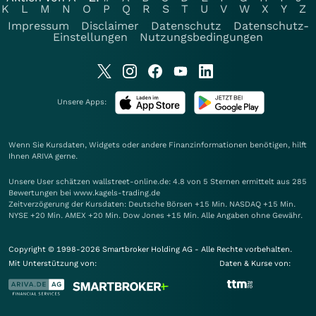
K
L
M
N
O
P
Q
R
S
T
U
V
W
X
Y
Z
Impressum
Disclaimer
Datenschutz
Datenschutz-
Einstellungen
Nutzungsbedingungen
Unsere Apps:
Wenn Sie Kursdaten, Widgets oder andere Finanzinformationen benötigen, hilft
Ihnen
ARIVA
gerne.
Unsere User schätzen wallstreet-online.de: 4.8 von 5 Sternen ermittelt aus 285
Bewertungen bei www.kagels-trading.de
Zeitverzögerung der Kursdaten: Deutsche Börsen +15 Min. NASDAQ +15 Min.
NYSE +20 Min. AMEX +20 Min. Dow Jones +15 Min. Alle Angaben ohne Gewähr.
Copyright © 1998-2026 Smartbroker Holding AG - Alle Rechte vorbehalten.
Mit Unterstützung von:
Daten & Kurse von: