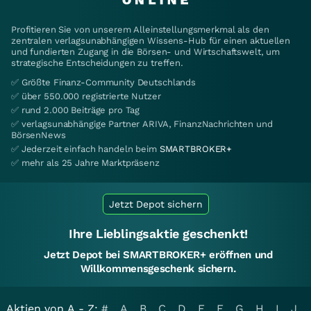
Profitieren Sie von unserem Alleinstellungsmerkmal als den
zentralen verlagsunabhängigen Wissens-Hub für einen aktuellen
und fundierten Zugang in die Börsen- und Wirtschaftswelt, um
strategische Entscheidungen zu treffen.
✅ Größte Finanz-Community Deutschlands
✅ über 550.000 registrierte Nutzer
✅ rund 2.000 Beiträge pro Tag
✅ verlagsunabhängige Partner ARIVA, FinanzNachrichten und
BörsenNews
✅ Jederzeit einfach handeln beim
SMARTBROKER+
✅ mehr als 25 Jahre Marktpräsenz
Jetzt Depot sichern
Ihre Lieblingsaktie geschenkt!
Jetzt Depot bei SMARTBROKER+ eröffnen und
Willkommensgeschenk sichern.
Aktien von A - Z:
#
A
B
C
D
E
F
G
H
I
J