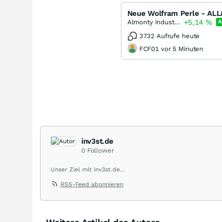
Neue Wolfram Perle - AL
+5,14
%
Almonty Industries
A
3732 Aufrufe heute
FCF01 vor 5 Minuten
inv3st.de
0
Follower
Unser Ziel mit inv3st.de
RSS-Feed abonnieren
Wir möchten einen Beitrag zur Vielfalt am Kapitalmarkt 
Unternehmen aus allen Teilen der Welt veröffentlichen.
Wir suchen nach Informationen und kommentieren aktuelle 