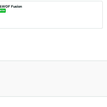
L&WOF Fusion
ktie
leisten und spannende Informationen sowie Zusammenhänge von börsennotier
sowie zukünftige Themen und Trends, die Börsianer interessieren.