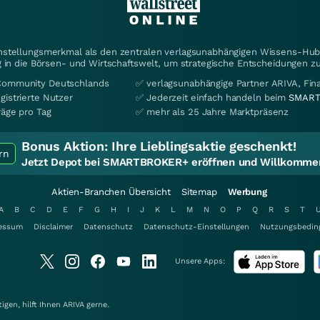
instellungsmerkmal als den zentralen verlagsunabhängigen Wissens-Hub 
 in die Börsen- und Wirtschaftswelt, um strategische Entscheidungen zu
Community Deutschlands
✅ verlagsunabhängige Partner ARIVA, Fi
gistrierte Nutzer
✅ Jederzeit einfach handeln beim
SMART
räge pro Tag
✅ mehr als 25 Jahre Marktpräsenz
Bonus Aktion:
Ihre Lieblingsaktie geschenkt!
rn
Jetzt Depot bei SMARTBROKER+ eröffnen und Willkommen
Aktien-Branchen Übersicht
Sitemap
Werbung
A
B
C
D
E
F
G
H
I
J
K
L
M
N
O
P
Q
R
S
T
essum
Disclaimer
Datenschutz
Datenschutz-Einstellungen
Nutzungsbedin
Unsere Apps:
gen, hilft Ihnen
ARIVA
gerne.