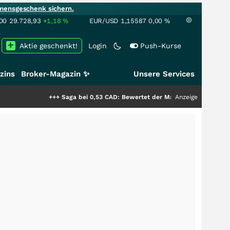
mensgeschenk sichern.
00
29.728,93
+1,18
%
EUR/USD
1,15587
0,00
%
Aktie geschenkt!
Login
Push-Kurse
zins
Broker-Magazin ✨
Unsere Services
+++
Saga bei 0,53 CAD: Bewertet der Markt noch immer nur die Hälfte
Anzeige