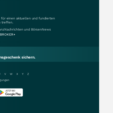
für einen aktuellen und fundierten
 treffen.
nanzNachrichten und BörsenNews
BROKER+
sgeschenk sichern.
U
V
W
X
Y
Z
gungen