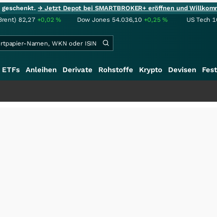
ie geschenkt.
→ Jetzt Depot bei SMARTBROKER+ eröffnen und Willkom
Brent)
82,27
+0,02
%
Dow Jones
54.036,10
+0,25
%
US Tech 1
ETFs
Anleihen
Derivate
Rohstoffe
Krypto
Devisen
Fest