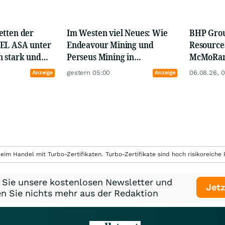
etten der
Im Westen viel Neues: Wie
BHP Grou
eniger als 3 Minuten.
EL ASA unter
Endeavour Mining und
Resource
 stark und
Perseus Mining in
McMoRan:
se!
 in
Westafrika Schwerpunkte
lösen ein
gestern 05:00
06.08.26, 
Anzeige
Anzeige
ender Nische
setzen – Kobo Resources vor
Superzyk
Goldrausch?
eim Handel mit Turbo-Zertifikaten. Turbo-Zertifikate sind hoch risikoreiche P
 Sie unsere kostenlosen Newsletter und
Jetz
n Sie nichts mehr aus der Redaktion