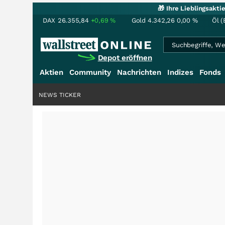
🎁 Ihre Lieblingsakt
DAX
26.355,84
+0,69
%
Gold
4.342,26
0,00
%
Öl (
Depot eröffnen
Aktien
Community
Nachrichten
Indizes
Fonds
NEWS TICKER