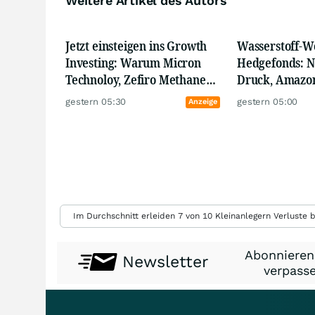
Weitere Artikel des Autors
Die Zahl 3 spielt dabei eine konzeptionelle Rolle:
I. je Kommentar werden 3 Unternehmen genannt,
II. mindestens 3 Themen oder Trends werden erwähnt,
Jetzt einsteigen ins Growth
Wasserstoff-W
III. die Kommentare umfassen jeweils eine Lesedauer von w
Investing: Warum Micron
Hedgefonds: N
Technoloy, Zefiro Methane
Druck, Amazon
Wir wünschen gute Unterhaltung und viel Erfolg an der Bör
und Bloom Energy Ihr
First Hydrogen
gestern 05:30
gestern 05:00
Anzeige
Portfolio beflügeln können
vielversprech
Im Durchschnitt erleiden 7 von 10 Kleinanlegern Verluste b
Abonnieren
Newsletter
verpasse