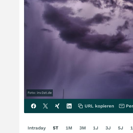
Foto: inv3st.de
URL kopieren
Per
Intraday
5T
1M
3M
1J
3J
5J
1