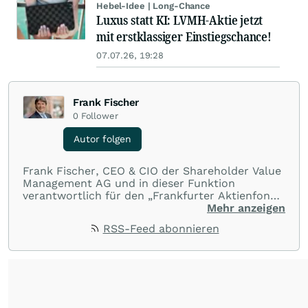
Hebel-Idee | Long-Chance
Luxus statt KI: LVMH-Aktie jetzt
mit erstklassiger Einstiegschance!
07.07.26, 19:28
Frank Fischer
0
Follower
Autor folgen
Frank Fischer, CEO & CIO der Shareholder Value
Management AG und in dieser Funktion
verantwortlich für den „Frankfurter Aktienfonds
für Stiftungen“, schreibt regelmäßig über die
Mehr anzeigen
internationalen Aktienmärkte. Als überzeugter
RSS-Feed abonnieren
Value-Investor hat Fischer langjährige Expertise
in allen Fragen rund um Fonds, Börse, aber auch
das Stiftungswesen. In seinen regelmäßigen
Marktkommentaren legt er besonderes
Augenmerk auf Behavioral Finance, sowie
Investments in Small- und Midcap-Werte.