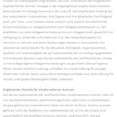
Erwerb von Wertpapieren birgt Risiken, die zum Totalverlust des eingesetzten
Kapitals führen können. Etwaige in der Vergangenheit erzielte Gewinne bieten
keine Gewähr für etwaige Gewinne in der Zukunft. Die Smartbroker Holding AG,
ihre verbundenen Unternehmen, ihre Organe und ihre Mitarbeiter (nachfolgend
auch „wir“ bzw. „uns“) sichern weder explizit noch implizit eine bestimmte
Kursentwicklung von Anlageprodukten oder Anlageproduktklassen zu. Wir
empfehlen, vor jeder Anlageentscheidung die zum Anlageprodukt gesetzlich zur
Verfügung zu stellenden Informationen (z.B. den Verkaufsprospekt) zur
Kenntnis zu nehmen und einen fachkundigen Berater zu konsultieren.Wir
übernehmen keine Gewähr für die Aktualität, Richtigkeit, Angemessenheit,
Qualität und Vollständigkeit der auf wallstreetONLINE zur Verfügung gestellten
Informationen.Machen Leser die bei wallstreetONLINE veröffentlichten Inhalte
zur Grundlage eigener Anlageentscheidungen, so geschieht dies auf eigenes
Risiko. Soweit rechtlich zulässig, schließen wir unsere Haftung für etwaige
direkt oder indirekt damit verbundene Vermögensschäden aus. Eine Haftung für
Vorsatz oder grobe Fahrlässigkeit bleibt unberührt.
Ergänzender Hinweis für Inhalte externer Autoren:
Auf die bei wallstreetONLINE veröffentlichten Inhalte externer Autoren (wie z.B.
von Gastkommentatoren, Nachrichtenagenturen oder nicht zur Smartbroker-
Gruppe gehörende Unternehmen) haben wir keinen Einfluss. Externe Autoren
gehören nicht der Redaktion von wallstreetONLINE an.Für die Inhalte sind
ausschließlich die jeweiligen externen Autoren verantwortlich. Ihre bei