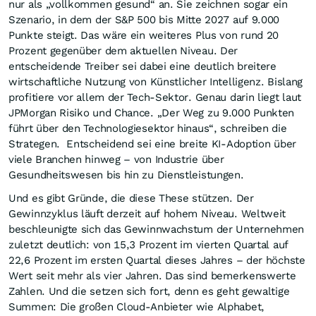
nur als „vollkommen gesund“ an. Sie zeichnen sogar ein
Szenario, in dem der S&P 500 bis Mitte 2027 auf 9.000
Punkte steigt. Das wäre ein weiteres Plus von rund 20
Prozent gegenüber dem aktuellen Niveau. Der
entscheidende Treiber sei dabei eine deutlich breitere
wirtschaftliche Nutzung von Künstlicher Intelligenz. Bislang
profitiere vor allem der Tech-Sektor. Genau darin liegt laut
JPMorgan Risiko und Chance. „Der Weg zu 9.000 Punkten
führt über den Technologiesektor hinaus“, schreiben die
Strategen. Entscheidend sei eine breite KI-Adoption über
viele Branchen hinweg – von Industrie über
Gesundheitswesen bis hin zu Dienstleistungen.
Und es gibt Gründe, die diese These stützen. Der
Gewinnzyklus läuft derzeit auf hohem Niveau. Weltweit
beschleunigte sich das Gewinnwachstum der Unternehmen
zuletzt deutlich: von 15,3 Prozent im vierten Quartal auf
22,6 Prozent im ersten Quartal dieses Jahres – der höchste
Wert seit mehr als vier Jahren. Das sind bemerkenswerte
Zahlen. Und die setzen sich fort, denn es geht gewaltige
Summen: Die großen Cloud-Anbieter wie Alphabet,