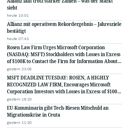
Allianz fällt trotz starker Zahlen – was der Markt
sieht
heute 10:01
Allianz mit operativem Rekordergebnis – Jahresziele
bestätigt
heute 07:43
Rosen Law Firm Urges Microsoft Corporation
(NASDAQ: MSFT) Stockholders with Losses in Excess
of $100K to Contact the Firm for Information About
Their Rights
gestern 23:05
MSFT DEADLINE TUESDAY: ROSEN, A HIGHLY
RECOGNIZED LAW FIRM, Encourages Microsoft
Corporation Investors with Losses in Excess of $100K
to Secure Counsel Before Important August 11
gestern 19:33
Deadline in Securities Class Action - MSFT
EU-Kommissarin gibt Tech-Riesen Mitschuld an
Migrationskrise in Ceuta
gestern 11:20