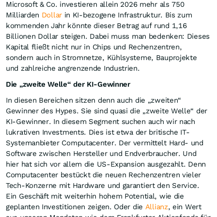
Microsoft & Co. investieren allein 2026 mehr als 750
Milliarden
Dollar
in KI-bezogene Infrastruktur. Bis zum
kommenden Jahr könnte dieser Betrag auf rund 1,16
Billionen Dollar steigen. Dabei muss man bedenken: Dieses
Kapital fließt nicht nur in Chips und Rechenzentren,
sondern auch in Stromnetze, Kühlsysteme, Bauprojekte
und zahlreiche angrenzende Industrien.
Die „zweite Welle“ der KI-Gewinner
In diesen Bereichen sitzen denn auch die „zweiten“
Gewinner des Hypes. Sie sind quasi die „zweite Welle“ der
KI-Gewinner. In diesem Segment suchen auch wir nach
lukrativen Investments. Dies ist etwa der britische IT-
Systemanbieter Computacenter. Der vermittelt Hard- und
Software zwischen Hersteller und Endverbraucher. Und
hier hat sich vor allem die US-Expansion ausgezahlt. Denn
Computacenter bestückt die neuen Rechenzentren vieler
Tech-Konzerne mit Hardware und garantiert den Service.
Ein Geschäft mit weiterhin hohem Potential, wie die
geplanten Investitionen zeigen. Oder die
Allianz
, ein Wert