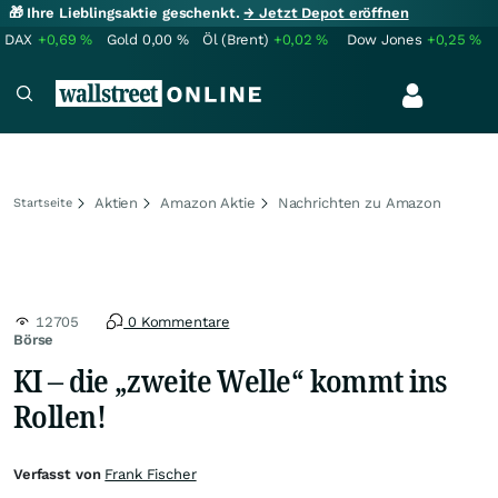
🎁 Ihre Lieblingsaktie geschenkt.
→ Jetzt Depot eröffnen
DAX
+0,69
%
Gold
0,00
%
Öl (Brent)
+0,02
%
Dow Jones
+0,25
%
Aktien
Amazon Aktie
Nachrichten zu Amazon
Startseite
12705
0 Kommentare
Börse
KI – die „zweite Welle“ kommt ins
Rollen!
Verfasst von
Frank Fischer