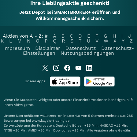
Ihre Lieblingsaktie geschenkt!
Jetzt Depot bei SMARTBROKER+ eröffnen und
Willkommensgeschenk sichern.
Aktien von A - Z:
#
A
B
C
D
E
F
G
H
I
J
K
L
M
N
O
P
Q
R
S
T
U
V
W
X
Y
Z
Impressum
Disclaimer
Datenschutz
Datenschutz-
Einstellungen
Nutzungsbedingungen
Unsere Apps:
Wenn Sie Kursdaten, Widgets oder andere Finanzinformationen benötigen, hilft
Ihnen
ARIVA
gerne.
Unsere User schätzen wallstreet-online.de: 4.8 von 5 Sternen ermittelt aus 285
Bewertungen bei www.kagels-trading.de
Zeitverzögerung der Kursdaten: Deutsche Börsen +15 Min. NASDAQ +15 Min.
NYSE +20 Min. AMEX +20 Min. Dow Jones +15 Min. Alle Angaben ohne Gewähr.