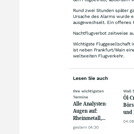
Rund zwei Stunden später gab
Ursache des Alarms wurde ei
ausgewechselt. Ein offenes 
Nachtflugverbot zeitweise a
Wichtigste Fluggesellschaft 
ist neben Frankfurt/Main ei
weltweiten Flugverkehr.
Lesen Sie auch
Ihre wichtigsten
Wall 
Öl-C
Termine
Alle Analysten-
Börs
Augen auf:
und 
Rheinmetall,
Reko
04.08
Deutsche Telekom,
an
gestern 04:30
Siemens, Airbnb &