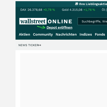
🎁 Ihre Lieblingsakt
DAX
26.378,68
+0,78
%
Gold
4.315,08
+1,76
%
Öl 
Depot eröffnen
Aktien
Community
Nachrichten
Indizes
Fonds
denstory?
+++
NEWS TICKER