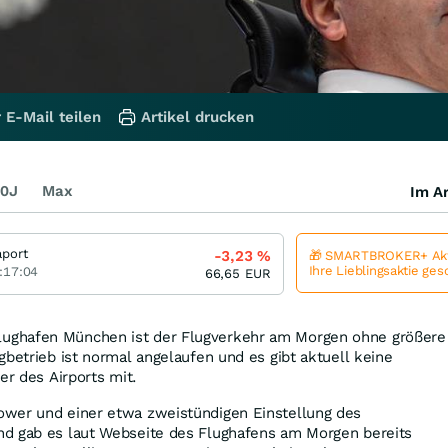
 E-Mail teilen
Artikel drucken
0J
Max
Im Ar
aport
-3,23
%
🎁 SMARTBROKER+ Akt
Ihre Lieblingsaktie ge
:17:04
66,65
EUR
ghafen München ist der Flugverkehr am Morgen ohne größere
gbetrieb ist normal angelaufen und es gibt aktuell keine
er des Airports mit.
wer und einer etwa zweistündigen Einstellung des
d gab es laut Webseite des Flughafens am Morgen bereits