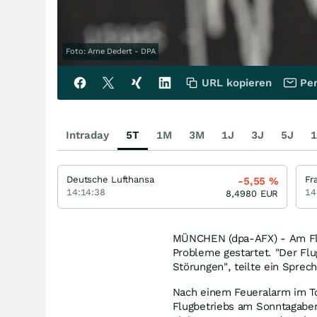
Foto: Arne Dedert - DPA
URL kopieren
Per
Intraday
5T
1M
3M
1J
3J
5J
1
Deutsche Lufthansa
Fr
-5,55
%
14:14:38
14
8,4980
EUR
MÜNCHEN (dpa-AFX) - Am Flu
Probleme gestartet. "Der Flu
Störungen", teilte ein Sprech
Nach einem Feueralarm im To
Flugbetriebs am Sonntagaben