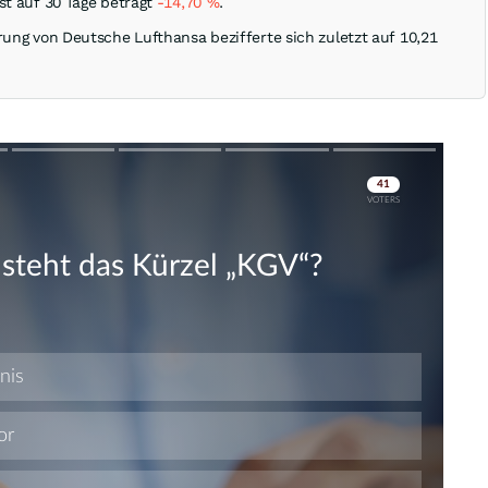
st auf 30 Tage beträgt
-14,70
%
.
rung von Deutsche Lufthansa bezifferte sich zuletzt auf 10,21
Skip
Skip