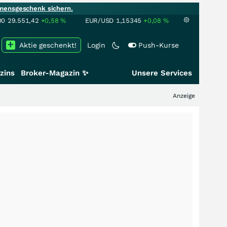
mensgeschenk sichern.
00
29.551,42
+0,58
%
EUR/USD
1,15345
+0,08
%
Aktie geschenkt!
Login
Push-Kurse
zins
Broker-Magazin ✨
Unsere Services
Anzeige