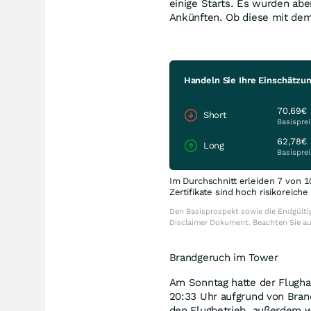
einige Starts. Es wurden abe
Ankünften. Ob diese mit de
Handeln Sie Ihre Einschätzun
70,69€
Short
Basisprei
62,78€
Long
Basisprei
Im Durchschnitt erleiden 7 von 1
Zertifikate sind hoch risikoreich
Den Basisprospekt sowie die Endgültig
Disclaimer Dokument. Beachten Sie a
Brandgeruch im Tower
Am Sonntag hatte der Flugh
20:33 Uhr aufgrund von Brand
den Flugbetrieb, außerdem w