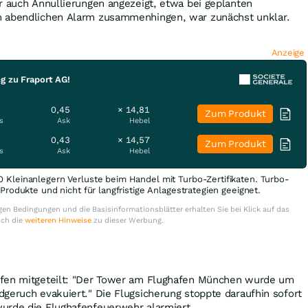
r auch Annullierungen angezeigt, etwa bei geplanten
m abendlichen Alarm zusammenhingen, war zunächst unklar.
Anzeige
g zu Fraport AG!
0,45
× 14,81
Zum Produkt
s
Ask
Hebel
0,43
× 14,57
Zum Produkt
s
Ask
Hebel
0 Kleinanlegern Verluste beim Handel mit Turbo-Zertifikaten. Turbo-
e Produkte und nicht für langfristige Anlagestrategien geeignet.
en Bedingungen und die Basisinformationsblätter erhalten Sie bei Klick auf das
uch die
weiteren Hinweise
zu dieser Werbung.
afen mitgeteilt: "Der Tower am Flughafen München wurde um
geruch evakuiert." Die Flugsicherung stoppte daraufhin sofort
urde die Flughafenfeuerwehr alarmiert.