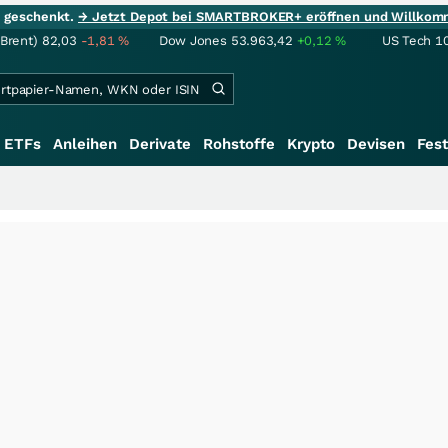
ie geschenkt.
→ Jetzt Depot bei SMARTBROKER+ eröffnen und Willkom
(Brent)
82,03
-1,81
%
Dow Jones
53.963,42
+0,12
%
US Tech 1
ETFs
Anleihen
Derivate
Rohstoffe
Krypto
Devisen
Fest