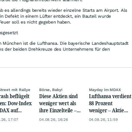
 es allerdings bereits wieder einzelne Starts am Airport. Als
n Defekt in einem Lüfter entdeckt, ein Bauteil wurde
Feuer soll es nicht gegeben haben.
usgesetzt
in München ist die Lufthansa. Die bayerische Landeshauptstadt
nes der beiden Drehkreuze des Unternehmens für den
Street mit Rallye
Börse, Baby!
Mayday im MDAX
rash beflügelt
Diese Aktien sind
Lufthansa verdient
en: Dow-Index
weniger wert als
88 Prozent
DAX auf
ihre Einzelteile –
weniger – Aktie
rd, Gold zieht
Chance oder Falle?
crasht zweistellig
.26, 17:07
04.08.26, 16:26
04.08.26, 11:59