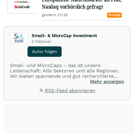
Nasdaq vorbörslich gefragt
gestern 10:28
Anzeige
Small- & MicroCap Investment
0
Follower
Autor folgen
Small- und MicroCaps – das ist unsere
Leidenschaft: Alle Sektoren und alle Regionen.
Wir bieten spannende und gut recherchierte
Einblicke in branchen- und marktbezogene
Mehr anzeigen
Nachrichten. Unsere Journalisten verfügen über
RSS-Feed abonnieren
umfangreiche Erfahrungen in der Branche und
berichten über ihre jeweiligen Sektoren, damit
Sie die neuesten Nachrichten von einigen der
besten Reporter des Landes erhalten.