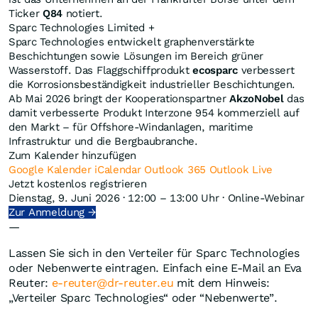
Ticker
Q84
notiert.
Sparc Technologies Limited
+
Sparc Technologies entwickelt graphenverstärkte
Beschichtungen sowie Lösungen im Bereich grüner
Wasserstoff. Das Flaggschiffprodukt
ecosparc
verbessert
die Korrosionsbeständigkeit industrieller Beschichtungen.
Ab Mai 2026 bringt der Kooperationspartner
AkzoNobel
das
damit verbesserte Produkt Interzone 954 kommerziell auf
den Markt – für Offshore-Windanlagen, maritime
Infrastruktur und die Bergbaubranche.
Zum Kalender hinzufügen
Google Kalender
iCalendar
Outlook 365
Outlook Live
Jetzt kostenlos registrieren
Dienstag, 9. Juni 2026 · 12:00 – 13:00 Uhr · Online-Webinar
Zur Anmeldung →
—
Lassen Sie sich in den Verteiler für Sparc Technologies
oder Nebenwerte eintragen. Einfach eine E-Mail an Eva
Reuter:
e-reuter@dr-reuter.eu
mit dem Hinweis:
„Verteiler Sparc Technologies“ oder “Nebenwerte”.