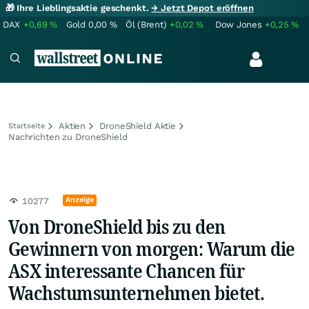
🎁 Ihre Lieblingsaktie geschenkt.
→ Jetzt Depot eröffnen
DAX
+0,69
%
Gold
0,00
%
Öl (Brent)
+0,02
%
Dow Jones
+0,25
%
Aktien
DroneShield Aktie
Startseite
Nachrichten zu DroneShield
Anzeige
10277
Von DroneShield bis zu den
Gewinnern von morgen: Warum die
ASX interessante Chancen für
Wachstumsunternehmen bietet.