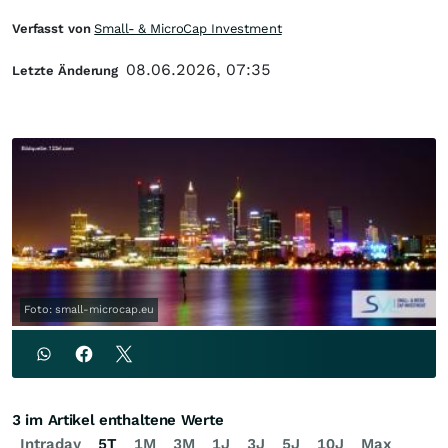
Verfasst von
Small- & MicroCap Investment
08.06.2026, 07:35
Letzte Änderung
Foto: small-microcap.eu
3 im Artikel enthaltene Werte
Intraday
5T
1M
3M
1J
3J
5J
10J
Max