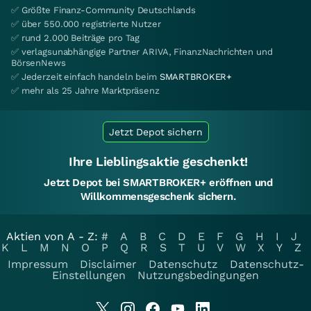
✅ Größte Finanz-Community Deutschlands
✅ über 550.000 registrierte Nutzer
✅ rund 2.000 Beiträge pro Tag
✅ verlagsunabhängige Partner ARIVA, FinanzNachrichten und
BörsenNews
✅ Jederzeit einfach handeln beim
SMARTBROKER+
✅ mehr als 25 Jahre Marktpräsenz
Jetzt Depot sichern
Ihre Lieblingsaktie geschenkt!
Jetzt Depot bei SMARTBROKER+ eröffnen und
Willkommensgeschenk sichern.
Aktien von A - Z:
#
A
B
C
D
E
F
G
H
I
J
K
L
M
N
O
P
Q
R
S
T
U
V
W
X
Y
Z
Impressum
Disclaimer
Datenschutz
Datenschutz-
Einstellungen
Nutzungsbedingungen