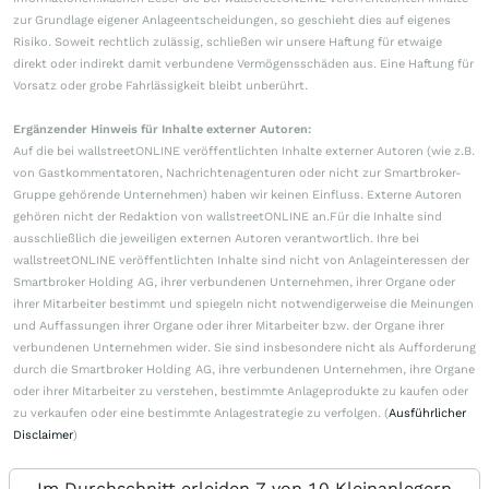
zur Grundlage eigener Anlageentscheidungen, so geschieht dies auf eigenes
Risiko. Soweit rechtlich zulässig, schließen wir unsere Haftung für etwaige
direkt oder indirekt damit verbundene Vermögensschäden aus. Eine Haftung für
Vorsatz oder grobe Fahrlässigkeit bleibt unberührt.
Ergänzender Hinweis für Inhalte externer Autoren:
Auf die bei wallstreetONLINE veröffentlichten Inhalte externer Autoren (wie z.B.
von Gastkommentatoren, Nachrichtenagenturen oder nicht zur Smartbroker-
Gruppe gehörende Unternehmen) haben wir keinen Einfluss. Externe Autoren
gehören nicht der Redaktion von wallstreetONLINE an.Für die Inhalte sind
ausschließlich die jeweiligen externen Autoren verantwortlich. Ihre bei
wallstreetONLINE veröffentlichten Inhalte sind nicht von Anlageinteressen der
Smartbroker Holding AG, ihrer verbundenen Unternehmen, ihrer Organe oder
ihrer Mitarbeiter bestimmt und spiegeln nicht notwendigerweise die Meinungen
und Auffassungen ihrer Organe oder ihrer Mitarbeiter bzw. der Organe ihrer
verbundenen Unternehmen wider. Sie sind insbesondere nicht als Aufforderung
durch die Smartbroker Holding AG, ihre verbundenen Unternehmen, ihre Organe
oder ihrer Mitarbeiter zu verstehen, bestimmte Anlageprodukte zu kaufen oder
zu verkaufen oder eine bestimmte Anlagestrategie zu verfolgen. (
Ausführlicher
Disclaimer
)
Im Durchschnitt erleiden 7 von 10 Kleinanlegern