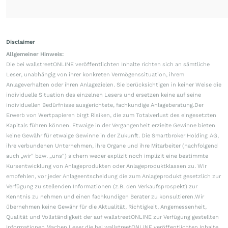
Disclaimer
Allgemeiner Hinweis:
Die bei wallstreetONLINE veröffentlichten Inhalte richten sich an sämtliche
Leser, unabhängig von ihrer konkreten Vermögenssituation, ihrem
Anlageverhalten oder ihren Anlagezielen. Sie berücksichtigen in keiner Weise die
individuelle Situation des einzelnen Lesers und ersetzen keine auf seine
individuellen Bedürfnisse ausgerichtete, fachkundige Anlageberatung.Der
Erwerb von Wertpapieren birgt Risiken, die zum Totalverlust des eingesetzten
Kapitals führen können. Etwaige in der Vergangenheit erzielte Gewinne bieten
keine Gewähr für etwaige Gewinne in der Zukunft. Die Smartbroker Holding AG,
ihre verbundenen Unternehmen, ihre Organe und ihre Mitarbeiter (nachfolgend
auch „wir“ bzw. „uns“) sichern weder explizit noch implizit eine bestimmte
Kursentwicklung von Anlageprodukten oder Anlageproduktklassen zu. Wir
empfehlen, vor jeder Anlageentscheidung die zum Anlageprodukt gesetzlich zur
Verfügung zu stellenden Informationen (z.B. den Verkaufsprospekt) zur
Kenntnis zu nehmen und einen fachkundigen Berater zu konsultieren.Wir
übernehmen keine Gewähr für die Aktualität, Richtigkeit, Angemessenheit,
Qualität und Vollständigkeit der auf wallstreetONLINE zur Verfügung gestellten
Informationen.Machen Leser die bei wallstreetONLINE veröffentlichten Inhalte