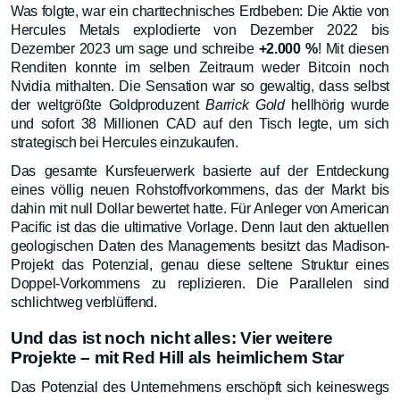
Was folgte, war ein charttechnisches Erdbeben: Die Aktie von
Hercules Metals explodierte von Dezember 2022 bis
Dezember 2023 um sage und schreibe
+2.000 %
! Mit diesen
Renditen konnte im selben Zeitraum weder Bitcoin noch
Nvidia mithalten. Die Sensation war so gewaltig, dass selbst
der weltgrößte Goldproduzent
Barrick Gold
hellhörig wurde
und sofort 38 Millionen CAD auf den Tisch legte, um sich
strategisch bei Hercules einzukaufen.
Das gesamte Kursfeuerwerk basierte auf der Entdeckung
eines völlig neuen Rohstoffvorkommens, das der Markt bis
dahin mit null Dollar bewertet hatte. Für Anleger von American
Pacific ist das die ultimative Vorlage. Denn laut den aktuellen
geologischen Daten des Managements besitzt das Madison-
Projekt das Potenzial, genau diese seltene Struktur eines
Doppel-Vorkommens zu replizieren. Die Parallelen sind
schlichtweg verblüffend.
Und das ist noch nicht alles: Vier weitere
Projekte – mit Red Hill als heimlichem Star
Das Potenzial des Unternehmens erschöpft sich keineswegs