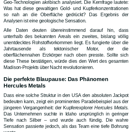
Geo-Technologien akribisch analysiert. Die Kernfrage lautete:
Was hat diese gewaltigen Gold- und Kupferkonzentrationen
so nah an die Oberfläche gedrückt? Das Ergebnis der
Analysen ist eine geologische Sensation.
Alle Daten deuten übereinstimmend darauf hin, dass
unterhalb des bekannten Areals ein zweites, bislang völlig
unentdecktes Rohstoffvorkommen liegt. Es fungierte über die
Jahrtausende als tektonischer Motor, der die
oberflächennahen Erzkörper nach oben presste. Sollte sich
diese These bestätigen, würde dies den Wert des gesamten
Madison-Projekts über Nacht revolutionieren.
Die perfekte Blaupause: Das Phänomen
Hercules Metals
Dass eine solche Struktur in den USA den absoluten Jackpot
bedeuten kann, zeigt ein prominentes Paradebeispiel aus der
jüngeren Vergangenheit: der Kupferexplorer
Hercules Metals
.
Das Unternehmen suchte in Idaho ursprünglich in geringer
Tiefe nach Silber – und wurde auch fündig. Die wahre
Sensation passierte jedoch, als das Team eine tiefe Bohrung