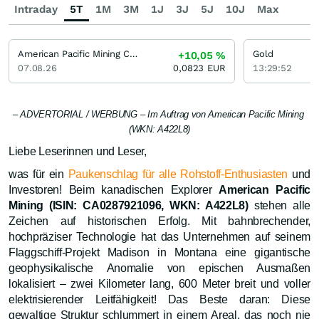
Intraday
5T
1M
3M
1J
3J
5J
10J
Max
American Pacific Mining Corporation
Gold
+10,05
%
07.08.26
0,0823
EUR
13:29:52
– ADVERTORIAL / WERBUNG – Im Auftrag von American Pacific Mining
(WKN: A422L8)
Liebe Leserinnen und Leser,
was für ein
Paukenschlag für alle Rohstoff-Enthusiasten
und
Investoren! Beim kanadischen Explorer
American Pacific
Mining (ISIN: CA0287921096, WKN: A422L8)
stehen alle
Zeichen auf historischen Erfolg. Mit bahnbrechender,
hochpräziser Technologie hat das Unternehmen auf seinem
Flaggschiff-Projekt Madison in Montana eine gigantische
geophysikalische Anomalie von epischen Ausmaßen
lokalisiert – zwei Kilometer lang, 600 Meter breit und voller
elektrisierender Leitfähigkeit! Das Beste daran: Diese
gewaltige Struktur schlummert in einem Areal, das noch nie