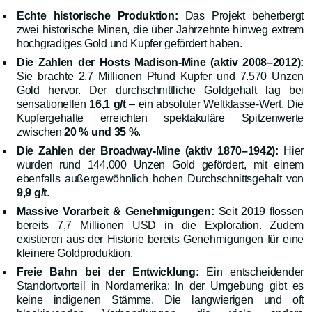
Echte historische Produktion:
Das Projekt beherbergt
zwei historische Minen, die über Jahrzehnte hinweg extrem
hochgradiges Gold und Kupfer gefördert haben.
Die Zahlen der Hosts Madison-Mine (aktiv 2008–2012):
Sie brachte 2,7 Millionen Pfund Kupfer und 7.570 Unzen
Gold hervor. Der durchschnittliche Goldgehalt lag bei
sensationellen
16,1 g/t
– ein absoluter Weltklasse-Wert. Die
Kupfergehalte erreichten spektakuläre Spitzenwerte
zwischen
20 % und 35 %
.
Die Zahlen der Broadway-Mine (aktiv 1870–1942):
Hier
wurden rund 144.000 Unzen Gold gefördert, mit einem
ebenfalls außergewöhnlich hohen Durchschnittsgehalt von
9,9 g/t
.
Massive Vorarbeit & Genehmigungen:
Seit 2019 flossen
bereits 7,7 Millionen USD in die Exploration. Zudem
existieren aus der Historie bereits Genehmigungen für eine
kleinere Goldproduktion.
Freie Bahn bei der Entwicklung:
Ein entscheidender
Standortvorteil in Nordamerika: In der Umgebung gibt es
keine indigenen Stämme. Die langwierigen und oft