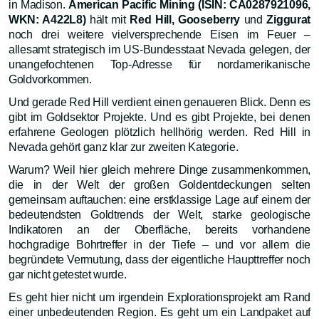
in Madison.
American Pacific Mining (ISIN: CA0287921096,
WKN: A422L8)
hält mit
Red Hill, Gooseberry
und
Ziggurat
noch drei weitere vielversprechende Eisen im Feuer –
allesamt strategisch im US-Bundesstaat Nevada gelegen, der
unangefochtenen Top-Adresse für nordamerikanische
Goldvorkommen.
Und gerade Red Hill verdient einen genaueren Blick. Denn es
gibt im Goldsektor Projekte. Und es gibt Projekte, bei denen
erfahrene Geologen plötzlich hellhörig werden. Red Hill in
Nevada gehört ganz klar zur zweiten Kategorie.
Warum? Weil hier gleich mehrere Dinge zusammenkommen,
die in der Welt der großen Goldentdeckungen selten
gemeinsam auftauchen: eine erstklassige Lage auf einem der
bedeutendsten Goldtrends der Welt, starke geologische
Indikatoren an der Oberfläche, bereits vorhandene
hochgradige Bohrtreffer in der Tiefe – und vor allem die
begründete Vermutung, dass der eigentliche Haupttreffer noch
gar nicht getestet wurde.
Es geht hier nicht um irgendein Explorationsprojekt am Rand
einer unbedeutenden Region. Es geht um ein Landpaket auf