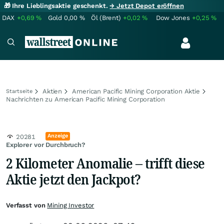
🎁 Ihre Lieblingsaktie geschenkt.
→ Jetzt Depot eröffnen
DAX
+0,69
%
Gold
0,00
%
Öl (Brent)
+0,02
%
Dow Jones
+0,25
%
Aktien
American Pacific Mining Corporation Aktie
Startseite
Nachrichten zu American Pacific Mining Corporation
Anzeige
20281
Explorer vor Durchbruch?
2 Kilometer Anomalie – trifft diese
Aktie jetzt den Jackpot?
Verfasst von
Mining Investor