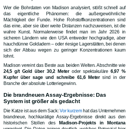
Wer die Bohrdaten von Madison analysiert, stößt schnell auf
das eigentliche Phänomen: die außergewöhnliche
Mächtigkeit der Funde. Hohe Rohstoffkonzentrationen sind
das eine, aber sie über weite Distanzen nachzuweisen, ist die
wahre Kunst. Normalerweise findet man im Jahr 2026 in
sicheren Ländern wie den USA entweder hochgradige, aber
hauchdünne Goldadern – oder riesige Lagerstätten, bei denen
sich der Abbau wegen zu geringer Konzentrationen kaum
lohnt.
Madison vereint das Beste aus beiden Welten. Abschnitte wie
24,5 g/t Gold über 30,2 Meter
oder spektakuläre
6,97 %
Kupfer über sage und schreibe 61,6 Meter
sind in der
Branche der absolute Lotteriegewinn.
Die brandneuen Assay-Ergebnisse: Das
System ist größer als gedacht
Die Katze ist aus dem Sack:
Vor kurzem
hat das Unternehmen
brandneue, hochkarätige Assay-Ergebnisse direkt aus den
historischen Stollen des
Madison-Projekts in Montana
vorgelegt. Die Daten zeigen deutlich, welches Potenzial hier