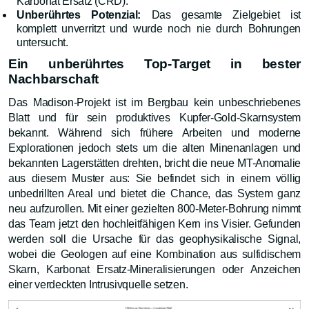
Karbonat Ersatz (CRD).
Unberührtes Potenzial:
Das gesamte Zielgebiet ist
komplett unverritzt und wurde noch nie durch Bohrungen
untersucht.
Ein unberührtes Top-Target in bester
Nachbarschaft
Das Madison-Projekt ist im Bergbau kein unbeschriebenes
Blatt und für sein produktives Kupfer-Gold-Skarnsystem
bekannt
. Während sich frühere Arbeiten und moderne
Explorationen jedoch stets um die alten Minenanlagen und
bekannten Lagerstätten drehten, bricht die neue MT-Anomalie
aus diesem Muster aus: Sie befindet sich in einem völlig
unbedrillten Areal und bietet die Chance, das System ganz
neu aufzurollen. Mit einer gezielten 800-Meter-Bohrung nimmt
das Team jetzt den hochleitfähigen Kern ins Visier. Gefunden
werden soll die Ursache für das geophysikalische Signal,
wobei die Geologen auf eine Kombination aus sulfidischem
Skarn, Karbonat Ersatz-Mineralisierungen oder Anzeichen
einer verdeckten Intrusivquelle setzen.