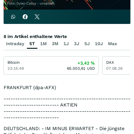
Foto: Dylan Calluy - unsplash
8 im Artikel enthaltene Werte
Intraday
5T
1M
3M
1J
3J
5J
10J
Max
Bitcoin
DAX
+3,42
%
23:15:49
65.003,61
USD
07.08.26
FRANKFURT (dpa-AFX)
-------------------------------------------------------
------------------------ AKTIEN
-------------------------------------------------------
------------------------
DEUTSCHLAND: - IM MINUS ERWARTET - Die jüngste