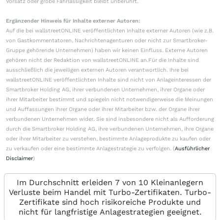
Vorsatz oder grobe Fahrlässigkeit bleibt unberührt.
Ergänzender Hinweis für Inhalte externer Autoren:
Auf die bei wallstreetONLINE veröffentlichten Inhalte externer Autoren (wie z.B.
von Gastkommentatoren, Nachrichtenagenturen oder nicht zur Smartbroker-
Gruppe gehörende Unternehmen) haben wir keinen Einfluss. Externe Autoren
gehören nicht der Redaktion von wallstreetONLINE an.Für die Inhalte sind
ausschließlich die jeweiligen externen Autoren verantwortlich. Ihre bei
wallstreetONLINE veröffentlichten Inhalte sind nicht von Anlageinteressen der
Smartbroker Holding AG, ihrer verbundenen Unternehmen, ihrer Organe oder
ihrer Mitarbeiter bestimmt und spiegeln nicht notwendigerweise die Meinungen
und Auffassungen ihrer Organe oder ihrer Mitarbeiter bzw. der Organe ihrer
verbundenen Unternehmen wider. Sie sind insbesondere nicht als Aufforderung
durch die Smartbroker Holding AG, ihre verbundenen Unternehmen, ihre Organe
oder ihrer Mitarbeiter zu verstehen, bestimmte Anlageprodukte zu kaufen oder
zu verkaufen oder eine bestimmte Anlagestrategie zu verfolgen. (
Ausführlicher
Disclaimer
)
Im Durchschnitt erleiden 7 von 10 Kleinanlegern
Verluste beim Handel mit Turbo-Zertifikaten. Turbo-
Zertifikate sind hoch risikoreiche Produkte und
nicht für langfristige Anlagestrategien geeignet.