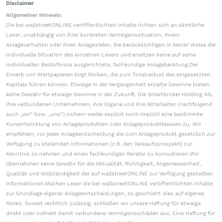
Disclaimer
Allgemeiner Hinweis:
Die bei wallstreetONLINE veröffentlichten Inhalte richten sich an sämtliche
Leser, unabhängig von ihrer konkreten Vermögenssituation, ihrem
Anlageverhalten oder ihren Anlagezielen. Sie berücksichtigen in keiner Weise die
individuelle Situation des einzelnen Lesers und ersetzen keine auf seine
individuellen Bedürfnisse ausgerichtete, fachkundige Anlageberatung.Der
Erwerb von Wertpapieren birgt Risiken, die zum Totalverlust des eingesetzten
Kapitals führen können. Etwaige in der Vergangenheit erzielte Gewinne bieten
keine Gewähr für etwaige Gewinne in der Zukunft. Die Smartbroker Holding AG,
ihre verbundenen Unternehmen, ihre Organe und ihre Mitarbeiter (nachfolgend
auch „wir“ bzw. „uns“) sichern weder explizit noch implizit eine bestimmte
Kursentwicklung von Anlageprodukten oder Anlageproduktklassen zu. Wir
empfehlen, vor jeder Anlageentscheidung die zum Anlageprodukt gesetzlich zur
Verfügung zu stellenden Informationen (z.B. den Verkaufsprospekt) zur
Kenntnis zu nehmen und einen fachkundigen Berater zu konsultieren.Wir
übernehmen keine Gewähr für die Aktualität, Richtigkeit, Angemessenheit,
Qualität und Vollständigkeit der auf wallstreetONLINE zur Verfügung gestellten
Informationen.Machen Leser die bei wallstreetONLINE veröffentlichten Inhalte
zur Grundlage eigener Anlageentscheidungen, so geschieht dies auf eigenes
Risiko. Soweit rechtlich zulässig, schließen wir unsere Haftung für etwaige
direkt oder indirekt damit verbundene Vermögensschäden aus. Eine Haftung für