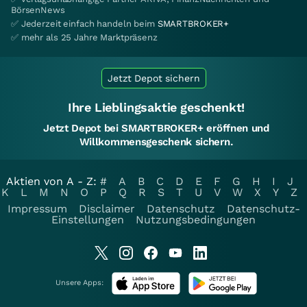
BörsenNews
✅ Jederzeit einfach handeln beim
SMARTBROKER+
✅ mehr als 25 Jahre Marktpräsenz
Jetzt Depot sichern
Ihre Lieblingsaktie geschenkt!
Jetzt Depot bei SMARTBROKER+ eröffnen und
Willkommensgeschenk sichern.
Aktien von A - Z:
#
A
B
C
D
E
F
G
H
I
J
K
L
M
N
O
P
Q
R
S
T
U
V
W
X
Y
Z
Impressum
Disclaimer
Datenschutz
Datenschutz-
Einstellungen
Nutzungsbedingungen
Unsere Apps: