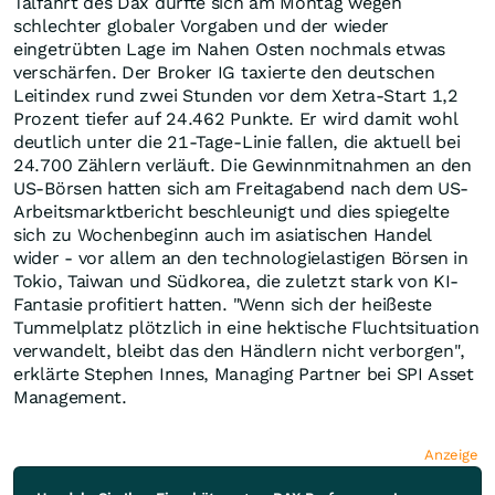
Talfahrt des Dax dürfte sich am Montag wegen
schlechter globaler Vorgaben und der wieder
eingetrübten Lage im Nahen Osten nochmals etwas
verschärfen. Der Broker IG taxierte den deutschen
Leitindex rund zwei Stunden vor dem Xetra-Start 1,2
Prozent tiefer auf 24.462 Punkte. Er wird damit wohl
deutlich unter die 21-Tage-Linie fallen, die aktuell bei
24.700 Zählern verläuft. Die Gewinnmitnahmen an den
US-Börsen hatten sich am Freitagabend nach dem US-
Arbeitsmarktbericht beschleunigt und dies spiegelte
sich zu Wochenbeginn auch im asiatischen Handel
wider - vor allem an den technologielastigen Börsen in
Tokio, Taiwan und Südkorea, die zuletzt stark von KI-
Fantasie profitiert hatten. "Wenn sich der heißeste
Tummelplatz plötzlich in eine hektische Fluchtsituation
verwandelt, bleibt das den Händlern nicht verborgen",
erklärte Stephen Innes, Managing Partner bei SPI Asset
Management.
Anzeige