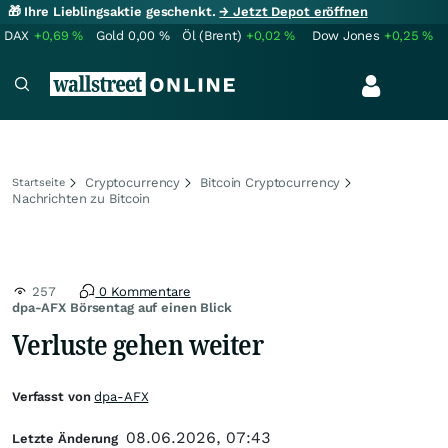
🎁 Ihre Lieblingsaktie geschenkt.
→ Jetzt Depot eröffnen
DAX
+0,69
%
Gold
0,00
%
Öl (Brent)
+0,02
%
Dow Jones
+0,25
%
Cryptocurrency
Bitcoin Cryptocurrency
Startseite
Nachrichten zu Bitcoin
257
0 Kommentare
dpa-AFX Börsentag auf einen Blick
Verluste gehen weiter
Verfasst von
dpa-AFX
08.06.2026, 07:43
Letzte Änderung