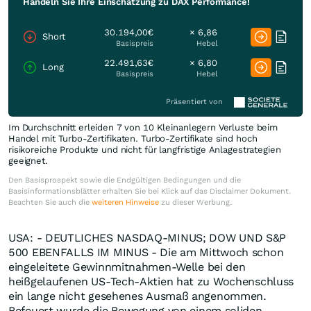
Handeln Sie Ihre Einschätzung zu DAX Performance!
30.194,00€
× 6,86
Short
Basispreis
Hebel
22.491,63€
× 6,80
Long
Basispreis
Hebel
Präsentiert von
Im Durchschnitt erleiden 7 von 10 Kleinanlegern Verluste beim
Handel mit Turbo-Zertifikaten. Turbo-Zertifikate sind hoch
risikoreiche Produkte und nicht für langfristige Anlagestrategien
geeignet.
Den Basisprospekt sowie die Endgültigen Bedingungen und die
Basisinformationsblätter erhalten Sie bei Klick auf das Disclaimer Dokument.
Beachten Sie auch die
weiteren Hinweise
zu dieser Werbung.
USA: - DEUTLICHES NASDAQ-MINUS; DOW UND S&P
500 EBENFALLS IM MINUS - Die am Mittwoch schon
eingeleitete Gewinnmitnahmen-Welle bei den
heißgelaufenen US-Tech-Aktien hat zu Wochenschluss
ein lange nicht gesehenes Ausmaß angenommen.
Befeuert wurde die Bewegung von einem soliden