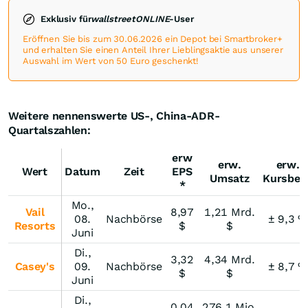
Exklusiv für
wallstreetONLINE
-User
Eröffnen Sie bis zum 30.06.2026 ein Depot bei Smartbroker+
und erhalten Sie einen Anteil Ihrer Lieblingsaktie aus unserer
Auswahl im Wert von 50 Euro geschenkt!
Weitere nennenswerte US-, China-ADR-
Quartalszahlen:
erw
erw.
erw.
Wert
Datum
Zeit
EPS
Umsatz
Kursbew
*
Mo.,
Vail
8,97
1,21 Mrd.
08.
Nachbörse
± 9,3 %
Resorts
$
$
Juni
Di.,
3,32
4,34 Mrd.
Casey's
09.
Nachbörse
± 8,7 %
$
$
Juni
Di.,
0,04
276,1 Mio.