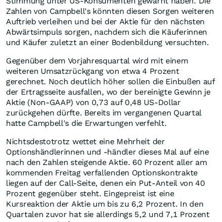
Stimmung unter US-Konsumenten gewarnt haben. Die
Zahlen von Campbell's könnten diesen Sorgen weiteren
Auftrieb verleihen und bei der Aktie für den nächsten
Abwärtsimpuls sorgen, nachdem sich die Käuferinnen
und Käufer zuletzt an einer Bodenbildung versuchten.
Gegenüber dem Vorjahresquartal wird mit einem
weiteren Umsatzrückgang von etwa 4 Prozent
gerechnet. Noch deutlich höher sollen die Einbußen auf
der Ertragsseite ausfallen, wo der bereinigte Gewinn je
Aktie (Non-GAAP) von 0,73 auf 0,48 US-Dollar
zurückgehen dürfte. Bereits im vergangenen Quartal
hatte Campbell's die Erwartungen verfehlt.
Nichtsdestotrotz wettet eine Mehrheit der
Optionshändlerinnen und -händler dieses Mal auf eine
nach den Zahlen steigende Aktie. 60 Prozent aller am
kommenden Freitag verfallenden Optionskontrakte
liegen auf der Call-Seite, denen ein Put-Anteil von 40
Prozent gegenüber steht. Eingepreist ist eine
Kursreaktion der Aktie um bis zu 6,2 Prozent. In den
Quartalen zuvor hat sie allerdings 5,2 und 7,1 Prozent