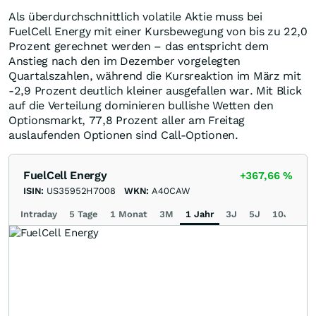
Als überdurchschnittlich volatile Aktie muss bei
FuelCell Energy mit einer Kursbewegung von bis zu 22,0
Prozent gerechnet werden – das entspricht dem
Anstieg nach den im Dezember vorgelegten
Quartalszahlen, während die Kursreaktion im März mit
-2,9 Prozent deutlich kleiner ausgefallen war. Mit Blick
auf die Verteilung dominieren bullishe Wetten den
Optionsmarkt, 77,8 Prozent aller am Freitag
auslaufenden Optionen sind Call-Optionen.
FuelCell Energy
+367,66
%
ISIN:
US35952H7008
WKN:
A40CAW
Intraday
5 Tage
1 Monat
3M
1 Jahr
3J
5J
10J
Ma