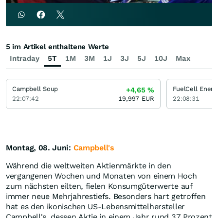
5 im Artikel enthaltene Werte
Intraday
5T
1M
3M
1J
3J
5J
10J
Max
Campbell Soup
FuelCell Energ
+4,65
%
22:07:42
19,997
EUR
22:08:31
Montag, 08. Juni:
Campbell's
Während die weltweiten Aktienmärkte in den
vergangenen Wochen und Monaten von einem Hoch
zum nächsten eilten, fielen Konsumgüterwerte auf
immer neue Mehrjahrestiefs. Besonders hart getroffen
hat es den ikonischen US-Lebensmittelhersteller
Campbell's, dessen Aktie in einem Jahr rund 37 Prozent