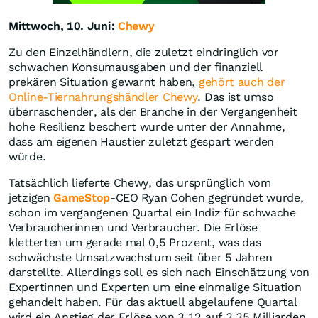
Mittwoch, 10. Juni:
Chewy
Zu den Einzelhändlern, die zuletzt eindringlich vor
schwachen Konsumausgaben und der finanziell
prekären Situation gewarnt haben,
gehört auch der
Online-Tiernahrungshändler Chewy
. Das ist umso
überraschender, als der Branche in der Vergangenheit
hohe Resilienz beschert wurde unter der Annahme,
dass am eigenen Haustier zuletzt gespart werden
würde.
Tatsächlich lieferte Chewy, das ursprünglich vom
jetzigen
GameStop
-CEO Ryan Cohen gegründet wurde,
schon im vergangenen Quartal ein Indiz für schwache
Verbraucherinnen und Verbraucher. Die Erlöse
kletterten um gerade mal 0,5 Prozent, was das
schwächste Umsatzwachstum seit über 5 Jahren
darstellte. Allerdings soll es sich nach Einschätzung von
Expertinnen und Experten um eine einmalige Situation
gehandelt haben. Für das aktuell abgelaufene Quartal
wird ein Anstieg der Erlöse von 3,12 auf 3,35 Milliarden