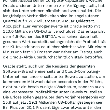
Für den Ausbau seiner Compute-Kapazitäten, welche
Oracle anderen Unternehmen zur Verfügung stellt, hat
sich das Unternehmen nämlich hochverschuldet. Die
langfristigen Verbindlichkeiten sind im abgelaufenen
Quartal auf 162,2 Milliarden US-Dollar geklettert.
Abzüglich aller Vermögenswerte ist Oracle netto mit
123,0 Milliarden US-Dollar verschuldet. Das entspricht
dem 4,5-Fachen des EBITDA, was keinen dauerhaft
gesunden Wert darstellt, solange nicht die Profitabilität
der KI-Investitionen deutlicher sichtbar wird. Mit einem
Minus von fast 10 Prozent war daher am Freitag auch
die Oracle-Aktie überdurchschnittlich stark betroffen.
Oracle steht, auch um die Resilienz der gesamten
Software-Branche einerseits und Cloud-Computing-
Unternehmen andererseits unter Beweis zu stellen, am
kommenden Mittwoch daher besonders in der Pflicht,
nicht nur ein beschleunigtes Wachstum, sondern auch
eine verbesserte Profitabilität unter Beweis zu stellen.
Die Erlöse sollen gegenüber dem Vorjahresergebnis von
15,9 auf jetzt 19,1 Milliarden US-Dollar gestiegen sein.
Ein Plus von 20,1 Prozent läge zwar etwas unter dem