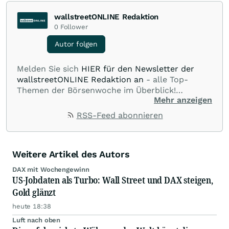
wallstreetONLINE Redaktion
0
Follower
Autor folgen
Melden Sie sich
HIER für den Newsletter der
wallstreetONLINE Redaktion an
- alle Top-
Themen der Börsenwoche im Überblick!
Mehr anzeigen
Verpassen Sie kein wichtiges Anleger-Thema!
Für
Beiträge auf diesem journalistischen Channel ist
RSS-Feed abonnieren
die Chefredaktion der wallstreetONLINE
Redaktion verantwortlich.
Die Fachjournalisten
der wallstreetONLINE Redaktion berichten hier
Weitere Artikel des Autors
mit ihren Kolleginnen und Kollegen aus den
Partnerredaktionen exklusiv, fundiert,
DAX mit Wochengewinn
ausgewogen sowie unabhängig für den Anleger.
US-Jobdaten als Turbo: Wall Street und DAX steigen,
Die Zentralredaktion recherchiert intensiv, um
Gold glänzt
Anlegern der Kategorie Selbstentscheider
heute 18:38
relevante Informationen für ihre
Anlageentscheidungen liefern zu können.
NEU:
Luft nach oben