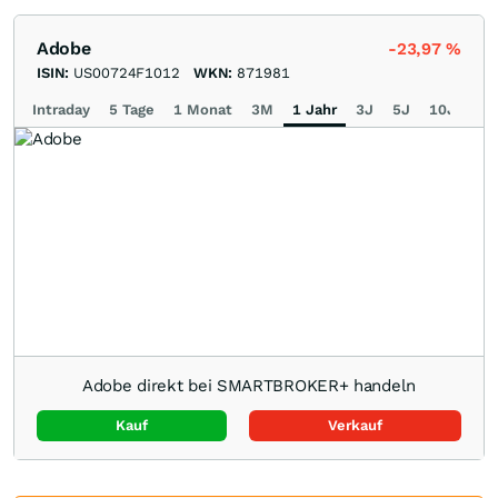
Adobe
-23,97
%
ISIN:
US00724F1012
WKN:
871981
Intraday
5 Tage
1 Monat
3M
1 Jahr
3J
5J
10J
Ma
Adobe direkt bei SMARTBROKER+ handeln
Kauf
Verkauf