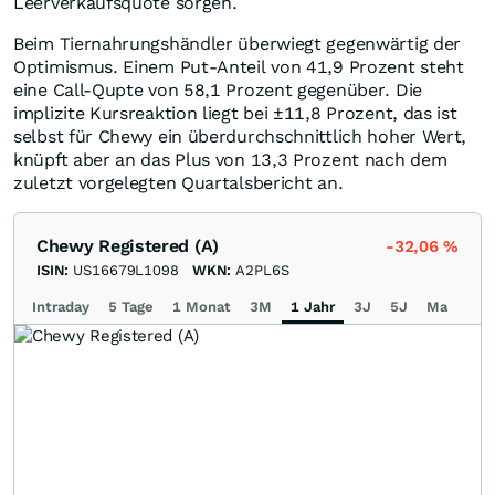
Leerverkaufsquote sorgen.
Beim Tiernahrungshändler überwiegt gegenwärtig der
Optimismus. Einem Put-Anteil von 41,9 Prozent steht
eine Call-Qupte von 58,1 Prozent gegenüber. Die
implizite Kursreaktion liegt bei ±11,8 Prozent, das ist
selbst für Chewy ein überdurchschnittlich hoher Wert,
knüpft aber an das Plus von 13,3 Prozent nach dem
zuletzt vorgelegten Quartalsbericht an.
Chewy Registered (A)
-32,06
%
ISIN:
US16679L1098
WKN:
A2PL6S
Intraday
5 Tage
1 Monat
3M
1 Jahr
3J
5J
Max