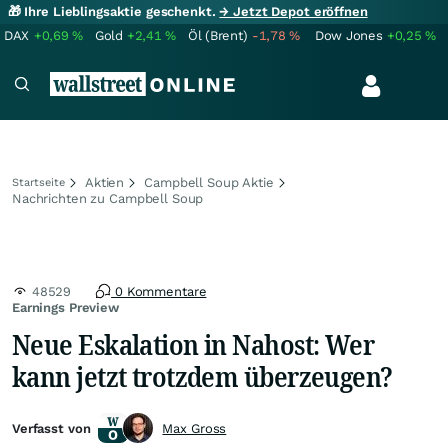
🎁 Ihre Lieblingsaktie geschenkt.
→ Jetzt Depot eröffnen
DAX
+0,69
%
Gold
+2,41
%
Öl (Brent)
-1,78
%
Dow Jones
+0,25
%
Aktien
Campbell Soup Aktie
Startseite
Nachrichten zu Campbell Soup
48529
0 Kommentare
Earnings Preview
Neue Eskalation in Nahost: Wer
kann jetzt trotzdem überzeugen?
Verfasst von
Max Gross