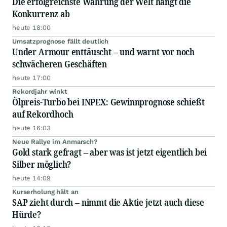
Die erfolgreichste Währung der Welt hängt die
Podcast "Börse, Baby!"
Konkurrenz ab
heute 18:00
Umsatzprognose fällt deutlich
Under Armour enttäuscht – und warnt vor noch
schwächeren Geschäften
heute 17:00
Rekordjahr winkt
Ölpreis-Turbo bei INPEX: Gewinnprognose schießt
auf Rekordhoch
heute 16:03
Neue Rallye im Anmarsch?
Gold stark gefragt – aber was ist jetzt eigentlich bei
Silber möglich?
heute 14:09
Kurserholung hält an
SAP zieht durch – nimmt die Aktie jetzt auch diese
Hürde?