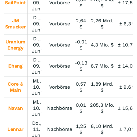
SailPoint
09.
Vorbörse
± 17,5 
$
$
Juni
Di.,
JM
2,64
2,26 Mrd.
09.
Vorbörse
± 6,3 %
Smucker
$
$
Juni
Di.,
Uranium
-0,01
09.
Vorbörse
4,3 Mio. $
± 10,7 
Energy
$
Juni
Di.,
-0,13
Ehang
09.
Vorbörse
8,7 Mio. $
± 14,0 
$
Juni
Mi.,
Core &
0,57
1,89 Mrd.
10.
Vorbörse
± 9,6 %
Main
$
$
Juni
Mi.,
0,01
205,3 Mio.
Navan
10.
Nachbörse
± 15,6 
$
$
Juni
Do.,
1,25
8,10 Mrd.
Lennar
11.
Nachbörse
± 7,0 %
$
$
Juni