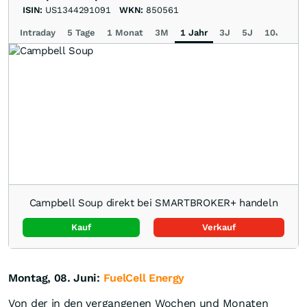
ISIN:
US1344291091
WKN:
850561
Intraday
5 Tage
1 Monat
3M
1 Jahr
3J
5J
10J
Ma
Campbell Soup direkt bei SMARTBROKER+ handeln
Kauf
Verkauf
Montag, 08. Juni:
FuelCell Energy
Von der in den vergangenen Wochen und Monaten