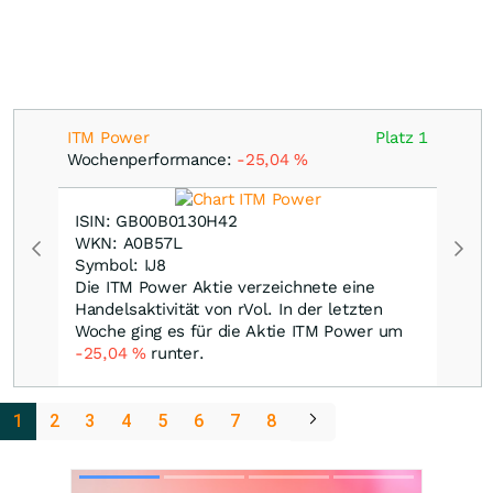
ITM Power
Platz 1
Wochenperformance:
-25,04
%
ISIN: GB00B0130H42
WKN: A0B57L
Symbol: IJ8
Die ITM Power Aktie verzeichnete eine
Handelsaktivität von rVol. In der letzten
Woche ging es für die Aktie ITM Power um
-25,04
%
runter.
1
2
3
4
5
6
7
8
Skip