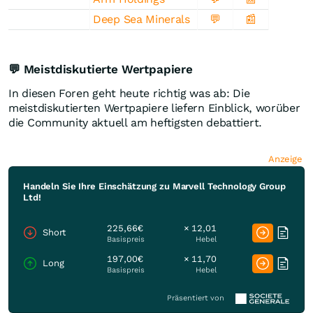
Deep Sea Minerals
💬
📰
💬 Meistdiskutierte Wertpapiere
In diesen Foren geht heute richtig was ab: Die
meistdiskutierten Wertpapiere liefern Einblick, worüber
die Community aktuell am heftigsten debattiert.
Anzeige
Handeln Sie Ihre Einschätzung zu Marvell Technology Group
Ltd!
225,66€
× 12,01
Short
Basispreis
Hebel
197,00€
× 11,70
Long
Basispreis
Hebel
Präsentiert von