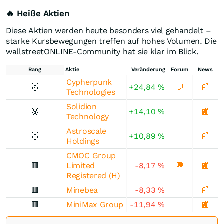
🔥 Heiße Aktien
Diese Aktien werden heute besonders viel gehandelt –
starke Kursbewegungen treffen auf hohes Volumen. Die
wallstreetONLINE-Community hat sie klar im Blick.
Rang
Aktie
Veränderung
Forum
News
Cypherpunk
🥇
+24,84
%
💬
📰
Technologies
Solidion
🥈
+14,10
%
📰
Technology
Astroscale
🥉
+10,89
%
📰
Holdings
CMOC Group
🟥
Limited
-8,17
%
💬
📰
Registered (H)
🟥
Minebea
-8,33
%
📰
🟥
MiniMax Group
-11,94
%
📰