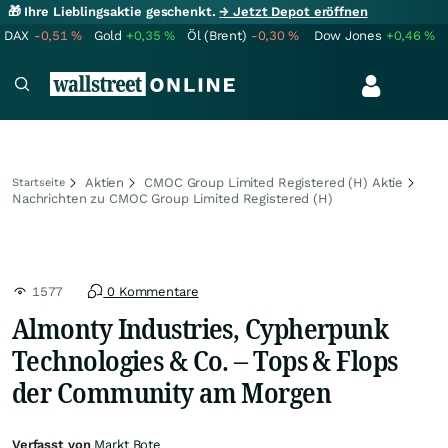
🎁 Ihre Lieblingsaktie geschenkt.
→ Jetzt Depot eröffnen
DAX
-0,51
%
Gold
+0,35
%
Öl (Brent)
-0,30
%
Dow Jones
+0,46
%
Aktien
CMOC Group Limited Registered (H) Aktie
Startseite
Nachrichten zu CMOC Group Limited Registered (H)
1577
0 Kommentare
Almonty Industries, Cypherpunk
Technologies & Co. – Tops & Flops
der Community am Morgen
Verfasst von
Markt Bote