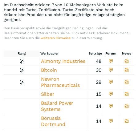
Im Durchschnitt erleiden 7 von 10 Kleinanlegern Verluste beim
Handel mit Turbo-Zertifikaten. Turbo-Zertifikate sind hoch
risikoreiche Produkte und nicht für langfristige Anlagestrategien
geeignet.
Den Basisprospekt sowie die Endgültigen Bedingungen und die
Basisinformationsblätter erhalten Sie bei Klick auf das Disclaimer Dokument.
Beachten Sie auch die
weiteren Hinweise
zu dieser Werbung.
Rang
Wertpapier
Beiträge
Forum
News
🥇
Almonty Industries
48
💬
📰
🥈
Bitcoin
30
💬
📰
Newron
🥉
29
💬
📰
Pharmaceuticals
Silber
15
💬
📰
Ballard Power
14
💬
📰
Systems
Borussia
14
💬
📰
Dortmund