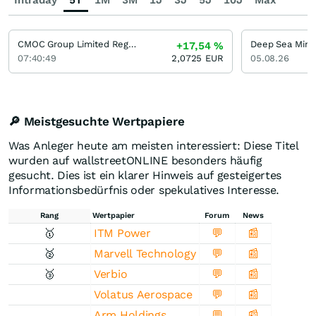
Intraday
5T
1M
3M
1J
3J
5J
10J
Max
CMOC Group Limited Registered (H)
Deep Sea Mine
+17,54
%
07:40:49
2,0725
EUR
05.08.26
🔎 Meistgesuchte Wertpapiere
Was Anleger heute am meisten interessiert: Diese Titel
wurden auf wallstreetONLINE besonders häufig
gesucht. Dies ist ein klarer Hinweis auf gesteigertes
Informationsbedürfnis oder spekulatives Interesse.
Rang
Wertpapier
Forum
News
🥇
ITM Power
💬
📰
🥈
Marvell Technology
💬
📰
🥉
Verbio
💬
📰
Volatus Aerospace
💬
📰
Arm Holdings
💬
📰