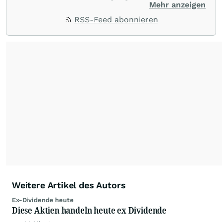
stehen Tops und Flops, Branchentrends und
Mehr anzeigen
Impulse aus der Community. Ob Tech-Aktien,
RSS-Feed abonnieren
Rohstoffe oder Krypto – die Beiträge sind kurz,
prägnant und regen zur Diskussion an, sodass
Leser schnell einen Überblick gewinnen und
eigene Marktideen entwickeln können.
Weitere Artikel des Autors
Ex-Dividende heute
Diese Aktien handeln heute ex Dividende