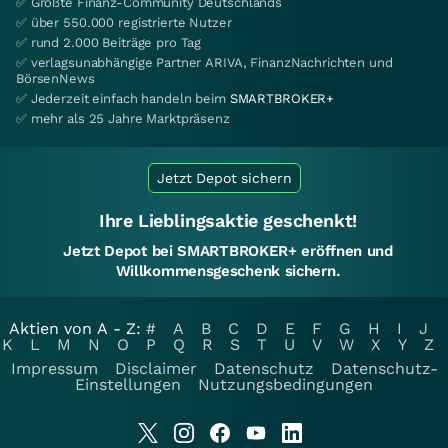
✅ Größte Finanz-Community Deutschlands
✅ über 550.000 registrierte Nutzer
✅ rund 2.000 Beiträge pro Tag
✅ verlagsunabhängige Partner ARIVA, FinanzNachrichten und
BörsenNews
✅ Jederzeit einfach handeln beim
SMARTBROKER+
✅ mehr als 25 Jahre Marktpräsenz
Jetzt Depot sichern
Ihre Lieblingsaktie geschenkt!
Jetzt Depot bei SMARTBROKER+ eröffnen und
Willkommensgeschenk sichern.
Aktien von A - Z:
#
A
B
C
D
E
F
G
H
I
J
K
L
M
N
O
P
Q
R
S
T
U
V
W
X
Y
Z
Impressum
Disclaimer
Datenschutz
Datenschutz-
Einstellungen
Nutzungsbedingungen