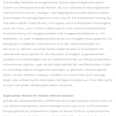
individuellen Bedürfnisse ausgerichtete, fachkundige Anlageberatung.Der
Erwerb von Wertpapieren birgt Risiken, die zum Totalverlust des eingesetzten
Kapitals führen können. Etwaige in der Vergangenheit erzielte Gewinne bieten
keine Gewähr für etwaige Gewinne in der Zukunft. Die Smartbroker Holding AG,
ihre verbundenen Unternehmen, ihre Organe und ihre Mitarbeiter (nachfolgend
auch „wir“ bzw. „uns“) sichern weder explizit noch implizit eine bestimmte
Kursentwicklung von Anlageprodukten oder Anlageproduktklassen zu. Wir
empfehlen, vor jeder Anlageentscheidung die zum Anlageprodukt gesetzlich zur
Verfügung zu stellenden Informationen (z.B. den Verkaufsprospekt) zur
Kenntnis zu nehmen und einen fachkundigen Berater zu konsultieren.Wir
übernehmen keine Gewähr für die Aktualität, Richtigkeit, Angemessenheit,
Qualität und Vollständigkeit der auf wallstreetONLINE zur Verfügung gestellten
Informationen.Machen Leser die bei wallstreetONLINE veröffentlichten Inhalte
zur Grundlage eigener Anlageentscheidungen, so geschieht dies auf eigenes
Risiko. Soweit rechtlich zulässig, schließen wir unsere Haftung für etwaige
direkt oder indirekt damit verbundene Vermögensschäden aus. Eine Haftung für
Vorsatz oder grobe Fahrlässigkeit bleibt unberührt.
Ergänzender Hinweis für Inhalte externer Autoren:
Auf die bei wallstreetONLINE veröffentlichten Inhalte externer Autoren (wie z.B.
von Gastkommentatoren, Nachrichtenagenturen oder nicht zur Smartbroker-
Gruppe gehörende Unternehmen) haben wir keinen Einfluss. Externe Autoren