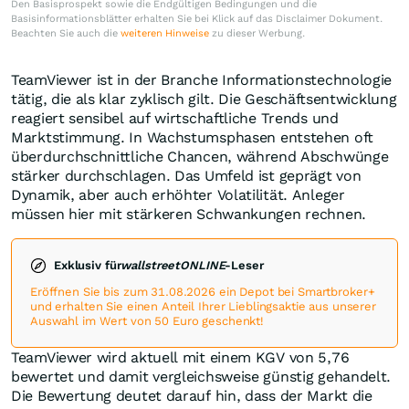
Den Basisprospekt sowie die Endgültigen Bedingungen und die
Basisinformationsblätter erhalten Sie bei Klick auf das Disclaimer Dokument.
Beachten Sie auch die
weiteren Hinweise
zu dieser Werbung.
TeamViewer ist in der Branche Informationstechnologie
tätig, die als klar zyklisch gilt. Die Geschäftsentwicklung
reagiert sensibel auf wirtschaftliche Trends und
Marktstimmung. In Wachstumsphasen entstehen oft
überdurchschnittliche Chancen, während Abschwünge
stärker durchschlagen. Das Umfeld ist geprägt von
Dynamik, aber auch erhöhter Volatilität. Anleger
müssen hier mit stärkeren Schwankungen rechnen.
Exklusiv für
wallstreetONLINE
-Leser
Eröffnen Sie bis zum 31.08.2026 ein Depot bei Smartbroker+
und erhalten Sie einen Anteil Ihrer Lieblingsaktie aus unserer
Auswahl im Wert von 50 Euro geschenkt!
TeamViewer wird aktuell mit einem KGV von 5,76
bewertet und damit vergleichsweise günstig gehandelt.
Die Bewertung deutet darauf hin, dass der Markt die