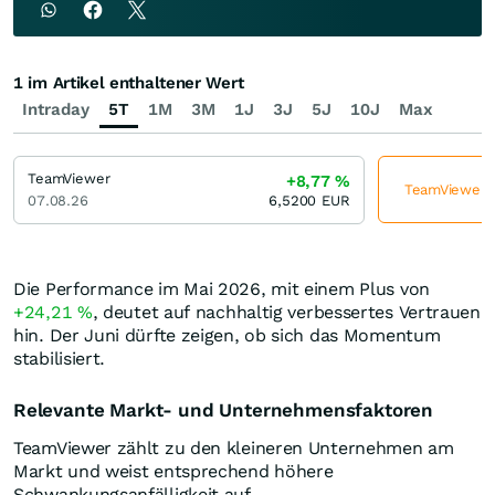
1 im Artikel enthaltener Wert
Intraday
5T
1M
3M
1J
3J
5J
10J
Max
TeamViewer
+8,77
%
TeamViewer je
07.08.26
6,5200
EUR
Die Performance im Mai 2026, mit einem Plus von
+24,21
%
, deutet auf nachhaltig verbessertes Vertrauen
hin. Der Juni dürfte zeigen, ob sich das Momentum
stabilisiert.
Relevante Markt- und Unternehmensfaktoren
TeamViewer zählt zu den kleineren Unternehmen am
Markt und weist entsprechend höhere
Schwankungsanfälligkeit auf.