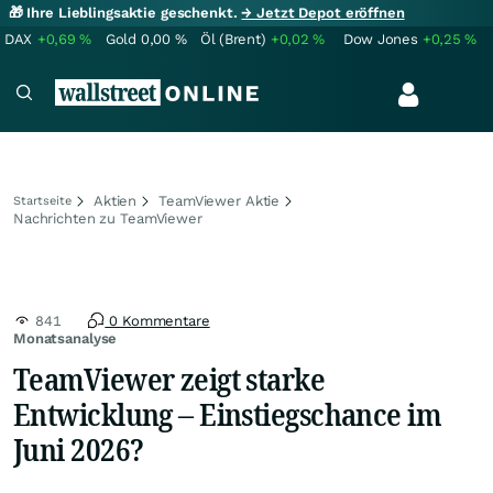
🎁 Ihre Lieblingsaktie geschenkt.
→ Jetzt Depot eröffnen
DAX
+0,69
%
Gold
0,00
%
Öl (Brent)
+0,02
%
Dow Jones
+0,25
%
Aktien
TeamViewer Aktie
Startseite
Nachrichten zu TeamViewer
841
0 Kommentare
Monatsanalyse
TeamViewer zeigt starke
Entwicklung – Einstiegschance im
Juni 2026?