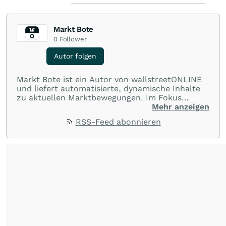
Markt Bote
0
Follower
Autor folgen
Markt Bote ist ein Autor von wallstreetONLINE
und liefert automatisierte, dynamische Inhalte
zu aktuellen Marktbewegungen. Im Fokus
stehen Tops und Flops, Branchentrends und
Mehr anzeigen
Impulse aus der Community. Ob Tech-Aktien,
RSS-Feed abonnieren
Rohstoffe oder Krypto – die Beiträge sind kurz,
prägnant und regen zur Diskussion an, sodass
Leser schnell einen Überblick gewinnen und
eigene Marktideen entwickeln können.