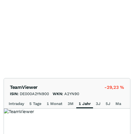
TeamViewer
-29,23
%
ISIN:
DE000A2YN900
WKN:
A2YN90
Intraday
5 Tage
1 Monat
3M
1 Jahr
3J
5J
Max