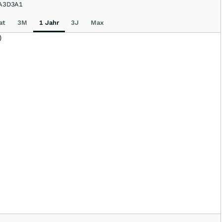
A3D3A1
at
3M
1 Jahr
3J
Max