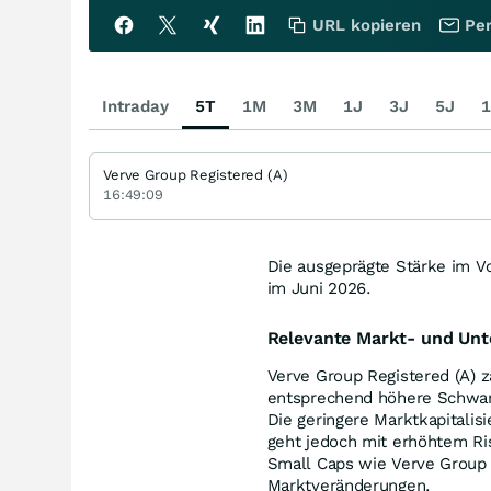
URL kopieren
Per
Intraday
5T
1M
3M
1J
3J
5J
1
Verve Group Registered (A)
16:49:09
Die ausgeprägte Stärke im Vo
im Juni 2026.
Relevante Markt- und Un
Verve Group Registered (A) 
entsprechend höhere Schwank
Die geringere Marktkapitalis
geht jedoch mit erhöhtem Ris
Small Caps wie Verve Group R
Marktveränderungen.