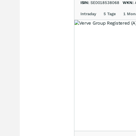
ISIN:
SE0018538068
WKN:
Intraday
5 Tage
1 Mon