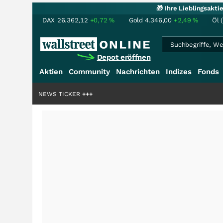
🎁 Ihre Lieblingsakt
DAX
26.362,12
+0,72
%
Gold
4.346,00
+2,49
%
Öl 
Depot eröffnen
Aktien
Community
Nachrichten
Indizes
Fonds
rdenstory?
+++
NEWS TICKER