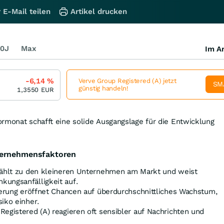
 E-Mail teilen
Artikel drucken
0J
Max
Im Ar
-6,14
%
Verve Group Registered (A) jetzt
SM
günstig handeln!
1,3550
EUR
rmonat schafft eine solide Ausgangslage für die Entwicklung
ternehmensfaktoren
zählt zu den kleineren Unternehmen am Markt und weist
ungsanfälligkeit auf.
ierung eröffnet Chancen auf überdurchschnittliches Wachstum,
iko einher.
egistered (A) reagieren oft sensibler auf Nachrichten und