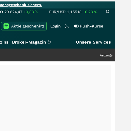
mensgeschenk sichern.
00
29.624,47
+0,83
%
EUR/USD
1,15518
+0,23
%
Aktie geschenkt!
Login
Push-Kurse
zins
Broker-Magazin ✨
Unsere Services
Anzeige