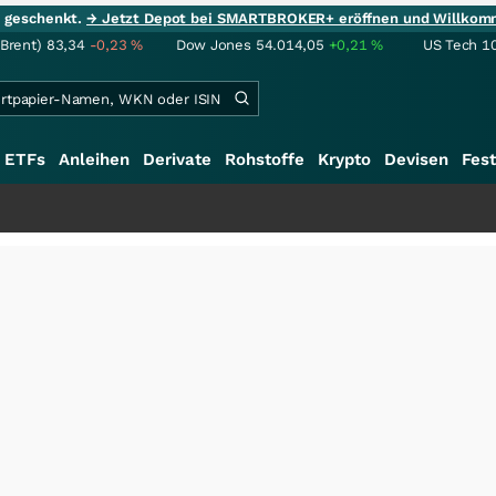
ie geschenkt.
→ Jetzt Depot bei SMARTBROKER+ eröffnen und Willkom
(Brent)
83,34
-0,23
%
Dow Jones
54.014,05
+0,21
%
US Tech 1
ETFs
Anleihen
Derivate
Rohstoffe
Krypto
Devisen
Fest