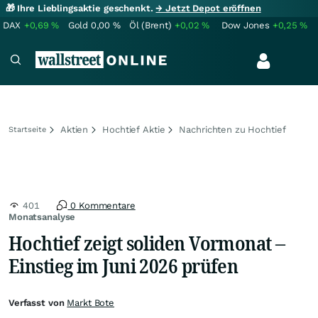
🎁 Ihre Lieblingsaktie geschenkt.
→ Jetzt Depot eröffnen
DAX
+0,69
%
Gold
0,00
%
Öl (Brent)
+0,02
%
Dow Jones
+0,25
%
Aktien
Hochtief Aktie
Nachrichten zu Hochtief
Startseite
401
0 Kommentare
Monatsanalyse
Hochtief zeigt soliden Vormonat –
Einstieg im Juni 2026 prüfen
Verfasst von
Markt Bote