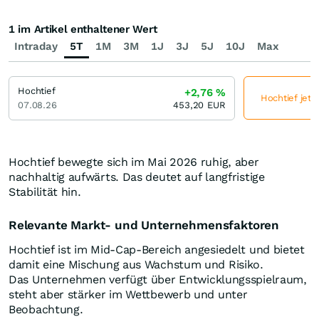
1 im Artikel enthaltener Wert
Intraday
5T
1M
3M
1J
3J
5J
10J
Max
Hochtief
+2,76
%
Hochtief jetz
07.08.26
453,20
EUR
Hochtief bewegte sich im Mai 2026 ruhig, aber
nachhaltig aufwärts. Das deutet auf langfristige
Stabilität hin.
Relevante Markt- und Unternehmensfaktoren
Hochtief ist im Mid-Cap-Bereich angesiedelt und bietet
damit eine Mischung aus Wachstum und Risiko.
Das Unternehmen verfügt über Entwicklungsspielraum,
steht aber stärker im Wettbewerb und unter
Beobachtung.