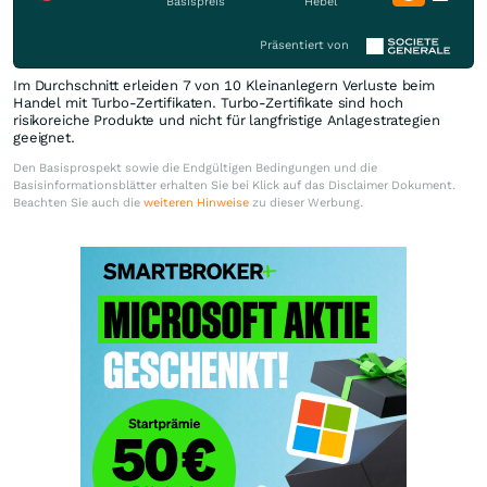
Basispreis
Hebel
Präsentiert von
Im Durchschnitt erleiden 7 von 10 Kleinanlegern Verluste beim
Handel mit Turbo-Zertifikaten. Turbo-Zertifikate sind hoch
risikoreiche Produkte und nicht für langfristige Anlagestrategien
geeignet.
Den Basisprospekt sowie die Endgültigen Bedingungen und die
Basisinformationsblätter erhalten Sie bei Klick auf das Disclaimer Dokument.
Beachten Sie auch die
weiteren Hinweise
zu dieser Werbung.