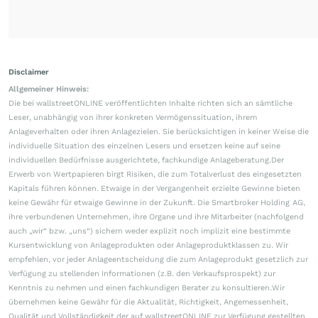
Disclaimer
Allgemeiner Hinweis:
Die bei wallstreetONLINE veröffentlichten Inhalte richten sich an sämtliche
Leser, unabhängig von ihrer konkreten Vermögenssituation, ihrem
Anlageverhalten oder ihren Anlagezielen. Sie berücksichtigen in keiner Weise die
individuelle Situation des einzelnen Lesers und ersetzen keine auf seine
individuellen Bedürfnisse ausgerichtete, fachkundige Anlageberatung.Der
Erwerb von Wertpapieren birgt Risiken, die zum Totalverlust des eingesetzten
Kapitals führen können. Etwaige in der Vergangenheit erzielte Gewinne bieten
keine Gewähr für etwaige Gewinne in der Zukunft. Die Smartbroker Holding AG,
ihre verbundenen Unternehmen, ihre Organe und ihre Mitarbeiter (nachfolgend
auch „wir“ bzw. „uns“) sichern weder explizit noch implizit eine bestimmte
Kursentwicklung von Anlageprodukten oder Anlageproduktklassen zu. Wir
empfehlen, vor jeder Anlageentscheidung die zum Anlageprodukt gesetzlich zur
Verfügung zu stellenden Informationen (z.B. den Verkaufsprospekt) zur
Kenntnis zu nehmen und einen fachkundigen Berater zu konsultieren.Wir
übernehmen keine Gewähr für die Aktualität, Richtigkeit, Angemessenheit,
Qualität und Vollständigkeit der auf wallstreetONLINE zur Verfügung gestellten