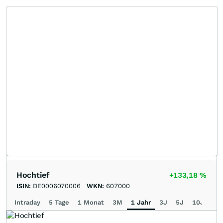
Hochtief
+133,18
%
ISIN:
DE0006070006
WKN:
607000
Intraday
5 Tage
1 Monat
3M
1 Jahr
3J
5J
10J
Ma