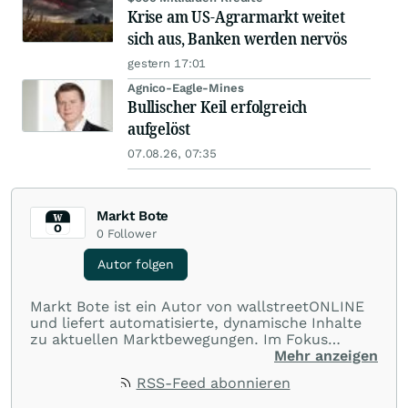
Krise am US-Agrarmarkt weitet
sich aus, Banken werden nervös
gestern 17:01
Agnico-Eagle-Mines
Bullischer Keil erfolgreich
aufgelöst
07.08.26, 07:35
Markt Bote
0
Follower
Autor folgen
Markt Bote ist ein Autor von wallstreetONLINE
und liefert automatisierte, dynamische Inhalte
zu aktuellen Marktbewegungen. Im Fokus
stehen Tops und Flops, Branchentrends und
Mehr anzeigen
Impulse aus der Community. Ob Tech-Aktien,
RSS-Feed abonnieren
Rohstoffe oder Krypto – die Beiträge sind kurz,
prägnant und regen zur Diskussion an, sodass