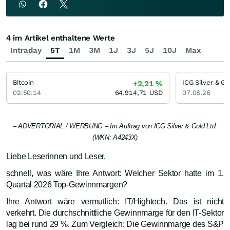
4 im Artikel enthaltene Werte
Intraday
5T
1M
3M
1J
3J
5J
10J
Max
Bitcoin
ICG Silver & Go
+2,21
%
02:50:14
64.914,71
USD
07.08.26
– ADVERTORIAL / WERBUNG – Im Auftrag von ICG Silver & Gold Ltd.
(WKN: A4243X)
Liebe Leserinnen und Leser,
schnell, was wäre Ihre Antwort: Welcher Sektor hatte im 1.
Quartal 2026 Top-Gewinnmargen?
Ihre Antwort wäre vermutlich: IT/Hightech. Das ist nicht
verkehrt. Die durchschnittliche Gewinnmarge für den IT-Sektor
lag bei rund 29 %. Zum Vergleich: Die Gewinnmarge des S&P