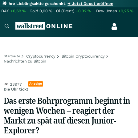
🎁 Ihre Lieblingsaktie geschenkt.
→ Jetzt Depot eröffnen
DAX
+0,69
%
Gold
0,00
%
Öl (Brent)
+0,02
%
Dow Jones
+0,25
%
Cryptocurrency
Bitcoin Cryptocurrency
Startseite
Nachrichten zu Bitcoin
Anzeige
23977
Die Uhr tickt
Das erste Bohrprogramm beginnt in
wenigen Wochen – reagiert der
Markt zu spät auf diesen Junior-
Explorer?