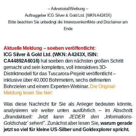
– Advertorial/Werbung –
A
uftraggeber ICG Silver & Gold Ltd. (WKN A4243X)
Bitte beachten Sie unbedingt die Interessenkonflikte und Disclaimer am
Ende
Aktuelle Meldung – soeben veröffentlicht:
ICG Silver & Gold Ltd. (WKN: A4243X, ISIN:
CA44892A6016)
hat soeben den nächsten großen Schritt
gemacht und sein komplettes, voll interaktives 3D-
Distriktmodell für das Tuscarora-Projekt veröffentlicht –
inklusive über 40.000 Bohrmetern, sechs definierten
Bohrzielen und einem Experten-Webinar.
Die Original-
Meldung lesen Sie hier
:
Was diese Nachricht für Sie als Anleger bedeuten könnte,
analysieren wir weiter unten ausführlich – im Abschnitt
„Brandaktuell: Jetzt kann JEDER den ‚Informations-
Goldschatz' sehen!"
. Zunächst aber lesen Sie,
warum gerade
jetzt so viel für kleine US-Silber und Goldexplorer spricht.