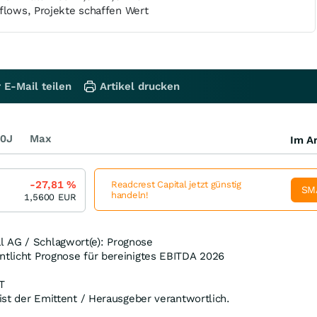
flows, Projekte schaffen Wert
 E-Mail teilen
Artikel drucken
0J
Max
Im Ar
-27,81
%
Readcrest Capital jetzt günstig
SM
handeln!
1,5600
EUR
 AG / Schlagwort(e): Prognose
ntlicht Prognose für bereinigtes EBITDA 2026
T
 ist der Emittent / Herausgeber verantwortlich.