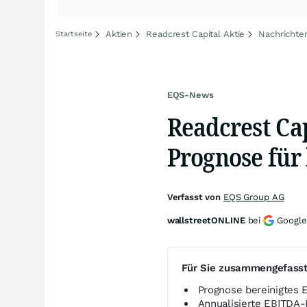
Aktien
Readcrest Capital Aktie
Nachrichte
Startseite
EQS-News
Readcrest Cap
Prognose für
Verfasst von
EQS Group AG
wallstreetONLINE
bei
Google
Für Sie zusammengefass
Prognose bereinigtes
Annualisierte EBITDA-