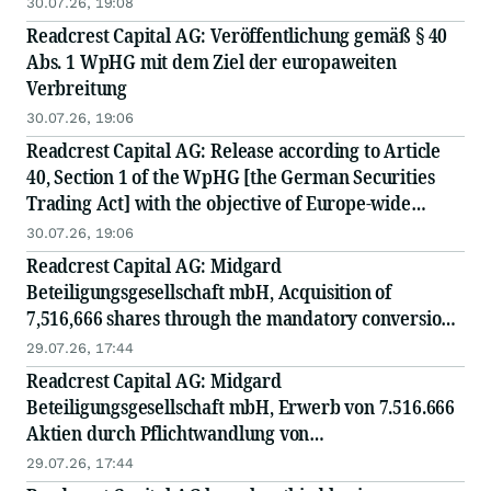
30.07.26, 19:08
Readcrest Capital AG: Veröffentlichung gemäß § 40
Abs. 1 WpHG mit dem Ziel der europaweiten
Verbreitung
30.07.26, 19:06
Readcrest Capital AG: Release according to Article
40, Section 1 of the WpHG [the German Securities
Trading Act] with the objective of Europe-wide
distribution
30.07.26, 19:06
Readcrest Capital AG: Midgard
Beteiligungsgesellschaft mbH, Acquisition of
7,516,666 shares through the mandatory conversion
of convertible bonds at a conversion price of EUR
29.07.26, 17:44
1.20
Readcrest Capital AG: Midgard
Beteiligungsgesellschaft mbH, Erwerb von 7.516.666
Aktien durch Pflichtwandlung von
Wandelschuldverschreibungen zum Wandlungspreis
29.07.26, 17:44
von EUR 1,20