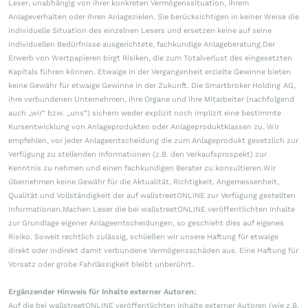
Leser, unabhängig von ihrer konkreten Vermögenssituation, ihrem
Anlageverhalten oder ihren Anlagezielen. Sie berücksichtigen in keiner Weise die
individuelle Situation des einzelnen Lesers und ersetzen keine auf seine
individuellen Bedürfnisse ausgerichtete, fachkundige Anlageberatung.Der
Erwerb von Wertpapieren birgt Risiken, die zum Totalverlust des eingesetzten
Kapitals führen können. Etwaige in der Vergangenheit erzielte Gewinne bieten
keine Gewähr für etwaige Gewinne in der Zukunft. Die Smartbroker Holding AG,
ihre verbundenen Unternehmen, ihre Organe und ihre Mitarbeiter (nachfolgend
auch „wir“ bzw. „uns“) sichern weder explizit noch implizit eine bestimmte
Kursentwicklung von Anlageprodukten oder Anlageproduktklassen zu. Wir
empfehlen, vor jeder Anlageentscheidung die zum Anlageprodukt gesetzlich zur
Verfügung zu stellenden Informationen (z.B. den Verkaufsprospekt) zur
Kenntnis zu nehmen und einen fachkundigen Berater zu konsultieren.Wir
übernehmen keine Gewähr für die Aktualität, Richtigkeit, Angemessenheit,
Qualität und Vollständigkeit der auf wallstreetONLINE zur Verfügung gestellten
Informationen.Machen Leser die bei wallstreetONLINE veröffentlichten Inhalte
zur Grundlage eigener Anlageentscheidungen, so geschieht dies auf eigenes
Risiko. Soweit rechtlich zulässig, schließen wir unsere Haftung für etwaige
direkt oder indirekt damit verbundene Vermögensschäden aus. Eine Haftung für
Vorsatz oder grobe Fahrlässigkeit bleibt unberührt.
Ergänzender Hinweis für Inhalte externer Autoren:
Auf die bei wallstreetONLINE veröffentlichten Inhalte externer Autoren (wie z.B.