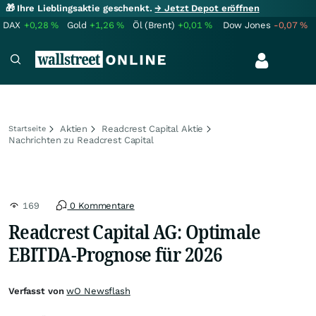
🎁 Ihre Lieblingsaktie geschenkt.
→ Jetzt Depot eröffnen
DAX
+0,28
%
Gold
+1,26
%
Öl (Brent)
+0,01
%
Dow Jones
-0,07
%
Aktien
Readcrest Capital Aktie
Startseite
Nachrichten zu Readcrest Capital
169
0 Kommentare
Readcrest Capital AG: Optimale
EBITDA-Prognose für 2026
Verfasst von
wO Newsflash