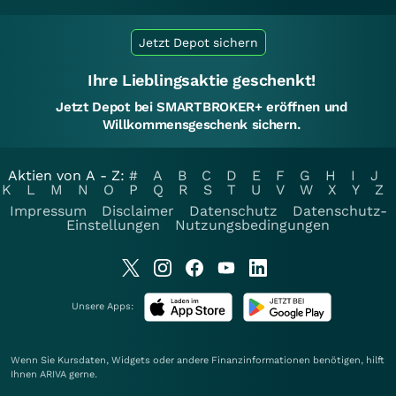
Jetzt Depot sichern
Ihre Lieblingsaktie geschenkt!
Jetzt Depot bei SMARTBROKER+ eröffnen und
Willkommensgeschenk sichern.
Aktien von A - Z:
#
A
B
C
D
E
F
G
H
I
J
K
L
M
N
O
P
Q
R
S
T
U
V
W
X
Y
Z
Impressum
Disclaimer
Datenschutz
Datenschutz-
Einstellungen
Nutzungsbedingungen
Unsere Apps:
Wenn Sie Kursdaten, Widgets oder andere Finanzinformationen benötigen, hilft
Ihnen
ARIVA
gerne.