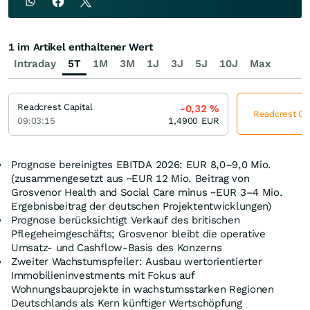
1 im Artikel enthaltener Wert
Intraday
5T
1M
3M
1J
3J
5J
10J
Max
Readcrest Capital
-0,32
%
Readcrest Cap
09:03:15
1,4900
EUR
Prognose bereinigtes EBITDA 2026: EUR 8,0–9,0 Mio.
(zusammengesetzt aus ~EUR 12 Mio. Beitrag von
Grosvenor Health and Social Care minus ~EUR 3–4 Mio.
Ergebnisbeitrag der deutschen Projektentwicklungen)
Prognose berücksichtigt Verkauf des britischen
Pflegeheimgeschäfts; Grosvenor bleibt die operative
Umsatz‑ und Cashflow‑Basis des Konzerns
Zweiter Wachstumspfeiler: Ausbau wertorientierter
Immobilieninvestments mit Fokus auf
Wohnungsbauprojekte in wachstumsstarken Regionen
Deutschlands als Kern künftiger Wertschöpfung