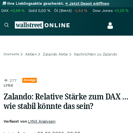
🎁 Ihre Lieblingsaktie geschenkt.
→ Jetzt Depot eröffnen
DAX
+0,69
%
Gold
0,00
%
Öl (Brent)
-1,53
%
Dow Jones
+0,25
%
Aktien
Zalando Aktie
Nachrichten zu Zalando
Startseite
Anzeige
277
LYNX
Zalando: Relative Stärke zum DAX …
wie stabil könnte das sein?
Verfasst von
LYNX Analysen