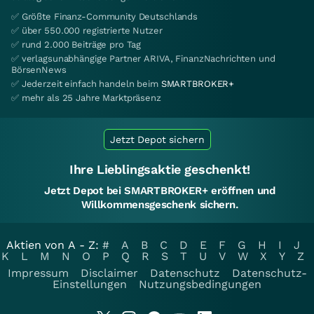
✅ Größte Finanz-Community Deutschlands
✅ über 550.000 registrierte Nutzer
✅ rund 2.000 Beiträge pro Tag
✅ verlagsunabhängige Partner ARIVA, FinanzNachrichten und
BörsenNews
✅ Jederzeit einfach handeln beim
SMARTBROKER+
✅ mehr als 25 Jahre Marktpräsenz
Jetzt Depot sichern
Ihre Lieblingsaktie geschenkt!
Jetzt Depot bei SMARTBROKER+ eröffnen und
Willkommensgeschenk sichern.
Aktien von A - Z:
#
A
B
C
D
E
F
G
H
I
J
K
L
M
N
O
P
Q
R
S
T
U
V
W
X
Y
Z
Impressum
Disclaimer
Datenschutz
Datenschutz-
Einstellungen
Nutzungsbedingungen