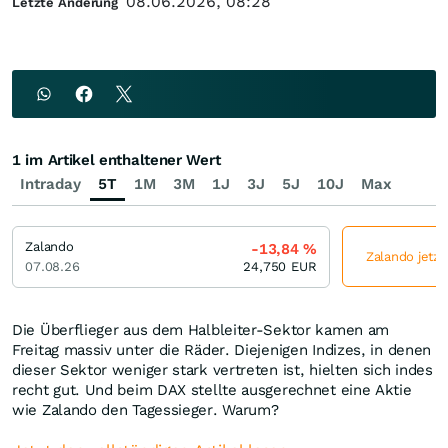
08.06.2026, 08:28
Letzte Änderung
1 im Artikel enthaltener Wert
Intraday
5T
1M
3M
1J
3J
5J
10J
Max
Zalando
-13,84
%
Zalando jetzt
07.08.26
24,750
EUR
Die Überflieger aus dem Halbleiter-Sektor kamen am
Freitag massiv unter die Räder. Diejenigen Indizes, in denen
dieser Sektor weniger stark vertreten ist, hielten sich indes
recht gut. Und beim DAX stellte ausgerechnet eine Aktie
wie Zalando den Tagessieger. Warum?