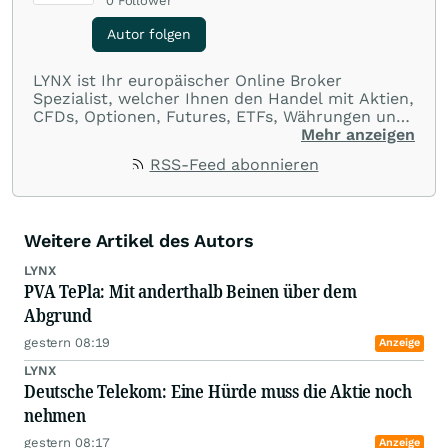
0
Follower
Autor folgen
LYNX ist Ihr europäischer Online Broker
Spezialist, welcher Ihnen den Handel mit Aktien,
CFDs, Optionen, Futures, ETFs, Währungen und
Optionsscheinen aus einer Handelsplattform
Mehr anzeigen
ermöglicht. Über LYNX handeln Sie an über 100
RSS-Feed abonnieren
Börsenplätzen in 20 Ländern und das zu
ausnahmslos günstigen Konditionen.
Weitere Artikel des Autors
LYNX
PVA TePla: Mit anderthalb Beinen über dem
Abgrund
gestern 08:19
Anzeige
LYNX
Deutsche Telekom: Eine Hürde muss die Aktie noch
nehmen
gestern 08:17
Anzeige