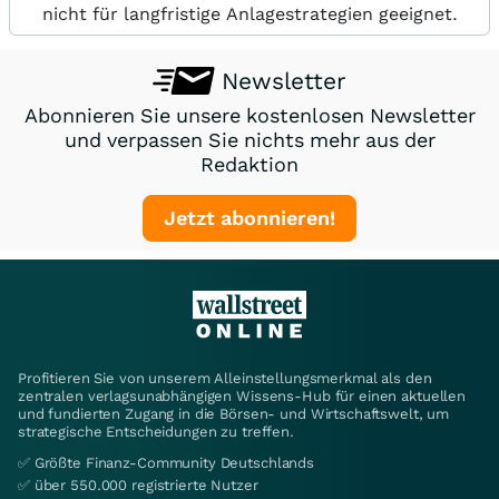
nicht für langfristige Anlagestrategien geeignet.
Newsletter
Abonnieren Sie unsere kostenlosen Newsletter
und verpassen Sie nichts mehr aus der
Redaktion
Jetzt abonnieren!
Profitieren Sie von unserem Alleinstellungsmerkmal als den
zentralen verlagsunabhängigen Wissens-Hub für einen aktuellen
und fundierten Zugang in die Börsen- und Wirtschaftswelt, um
strategische Entscheidungen zu treffen.
✅ Größte Finanz-Community Deutschlands
✅ über 550.000 registrierte Nutzer