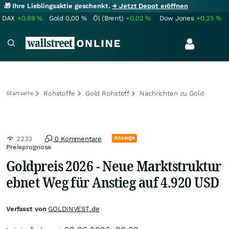
🎁 Ihre Lieblingsaktie geschenkt.
→ Jetzt Depot eröffnen
DAX
+0,69
%
Gold
0,00
%
Öl (Brent)
+0,02
%
Dow Jones
+0,25
%
Rohstoffe
Gold Rohstoff
Nachrichten zu Gold
Startseite
Anzeige
2233
0 Kommentare
Preisprognose
Goldpreis 2026 - Neue Marktstruktur
ebnet Weg für Anstieg auf 4.920 USD
Verfasst von
GOLDINVEST.de