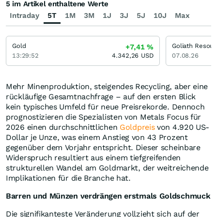
5 im Artikel enthaltene Werte
Intraday
5T
1M
3M
1J
3J
5J
10J
Max
Gold
Goliath Resour
+7,41
%
13:29:52
4.342,26
USD
07.08.26
Mehr Minenproduktion, steigendes Recycling, aber eine
rückläufige Gesamtnachfrage – auf den ersten Blick
kein typisches Umfeld für neue Preisrekorde. Dennoch
prognostizieren die Spezialisten von Metals Focus für
2026 einen durchschnittlichen
Goldpreis
von 4.920 US-
Dollar je Unze, was einem Anstieg von 43 Prozent
gegenüber dem Vorjahr entspricht. Dieser scheinbare
Widerspruch resultiert aus einem tiefgreifenden
strukturellen Wandel am Goldmarkt, der weitreichende
Implikationen für die Branche hat.
Barren und Münzen verdrängen erstmals Goldschmuck
Die signifikanteste Veränderung vollzieht sich auf der