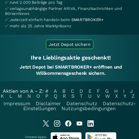
✅ rund 2.000 Beiträge pro Tag
✅ verlagsunabhängige Partner ARIVA, FinanzNachrichten und
BörsenNews
✅ Jederzeit einfach handeln beim
SMARTBROKER+
✅ mehr als 25 Jahre Marktpräsenz
Jetzt Depot sichern
Ihre Lieblingsaktie geschenkt!
Jetzt Depot bei SMARTBROKER+ eröffnen und
Willkommensgeschenk sichern.
Aktien von A - Z:
#
A
B
C
D
E
F
G
H
I
J
K
L
M
N
O
P
Q
R
S
T
U
V
W
X
Y
Z
Impressum
Disclaimer
Datenschutz
Datenschutz-
Einstellungen
Nutzungsbedingungen
Unsere Apps: