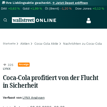
🎁 Ihre Lieblingsaktie geschenkt.
→ Jetzt Depot eröffnen
DAX
+0,63
%
Gold
+1,99
%
Öl (Brent)
-1,20
%
Dow Jones
+0,12
%
Aktien
Coca-Cola Aktie
Nachrichten zu Coca-Cola
Startseite
Anzeige
325
LYNX
Coca-Cola profitiert von der Flucht
in Sicherheit
Verfasst von
LYNX Analysen