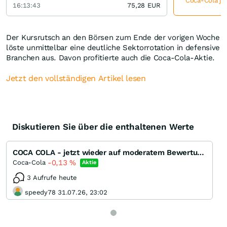
Coca-Cola jet
16:13:43
75,28
EUR
Der Kursrutsch an den Börsen zum Ende der vorigen Woche
löste unmittelbar eine deutliche Sektorrotation in defensive
Branchen aus. Davon profitierte auch die Coca-Cola-Aktie.
Jetzt den vollständigen Artikel lesen
Diskutieren Sie über die enthaltenen Werte
COCA COLA - jetzt wieder auf moderatem Bewertungsniveau (WKN 850663, Kürzel KO)
-0,13
%
Coca-Cola
Aktie
3 Aufrufe heute
speedy78 31.07.26, 23:02