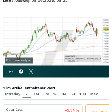
08.06.2026, 08:32
Letzte Änderung
Foto: lynx-analysen
1 im Artikel enthaltener Wert
Intraday
5T
1M
3M
1J
3J
5J
10J
Max
Coca-Cola
-1,54
%