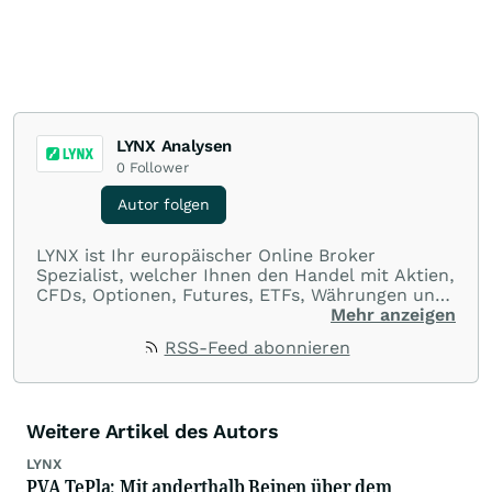
LYNX Analysen
0
Follower
Autor folgen
LYNX ist Ihr europäischer Online Broker
Spezialist, welcher Ihnen den Handel mit Aktien,
CFDs, Optionen, Futures, ETFs, Währungen und
Optionsscheinen aus einer Handelsplattform
Mehr anzeigen
ermöglicht. Über LYNX handeln Sie an über 100
RSS-Feed abonnieren
Börsenplätzen in 20 Ländern und das zu
ausnahmslos günstigen Konditionen.
Weitere Artikel des Autors
LYNX
PVA TePla: Mit anderthalb Beinen über dem