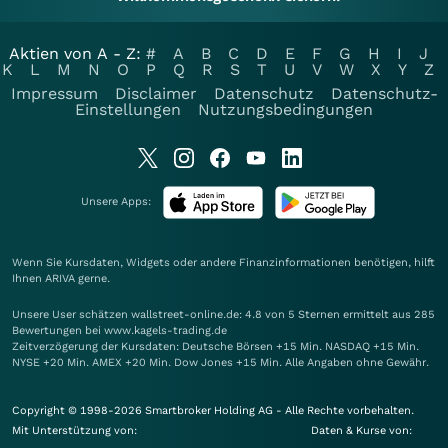
Aktien von A - Z:
#
A
B
C
D
E
F
G
H
I
J
K
L
M
N
O
P
Q
R
S
T
U
V
W
X
Y
Z
Impressum
Disclaimer
Datenschutz
Datenschutz-
Einstellungen
Nutzungsbedingungen
Unsere Apps:
Wenn Sie Kursdaten, Widgets oder andere Finanzinformationen benötigen, hilft
Ihnen
ARIVA
gerne.
Unsere User schätzen wallstreet-online.de: 4.8 von 5 Sternen ermittelt aus 285
Bewertungen bei www.kagels-trading.de
Zeitverzögerung der Kursdaten: Deutsche Börsen +15 Min. NASDAQ +15 Min.
NYSE +20 Min. AMEX +20 Min. Dow Jones +15 Min. Alle Angaben ohne Gewähr.
Copyright © 1998-2026 Smartbroker Holding AG - Alle Rechte vorbehalten.
Mit Unterstützung von:
Daten & Kurse von: