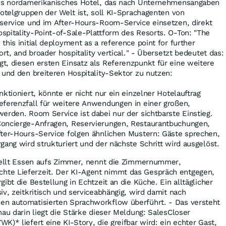
ßes nordamerikanisches Hotel, das nach Unternehmensangaben
Hotelgruppen der Welt ist, soll KI-Sprachagenten von
eservice und im After-Hours-Room-Service einsetzen, direkt
spitality-Point-of-Sale-Plattform des Resorts. O-Ton: "The
his initial deployment as a reference point for further
ort, and broader hospitality vertical." - Übersetzt bedeutet das:
t, diesen ersten Einsatz als Referenzpunkt für eine weitere
 und den breiteren Hospitality-Sektor zu nutzen:
ktioniert, könnte er nicht nur ein einzelner Hotelauftrag
eferenzfall für weitere Anwendungen in einer großen,
erden. Room Service ist dabei nur der sichtbarste Einstieg.
oncierge-Anfragen, Reservierungen, Restaurantbuchungen,
fter-Hours-Service folgen ähnlichen Mustern: Gäste sprechen,
gang wird strukturiert und der nächste Schritt wird ausgelöst.
stellt Essen aufs Zimmer, nennt die Zimmernummer,
te Lieferzeit. Der KI-Agent nimmt das Gespräch entgegen,
ibt die Bestellung in Echtzeit an die Küche. Ein alltäglicher
iv, zeitkritisch und serviceabhängig, wird damit nach
n automatisierten Sprachworkflow überführt. - Das versteht
nau darin liegt die Stärke dieser Meldung: SalesCloser
)* liefert eine KI-Story, die greifbar wird: ein echter Gast,