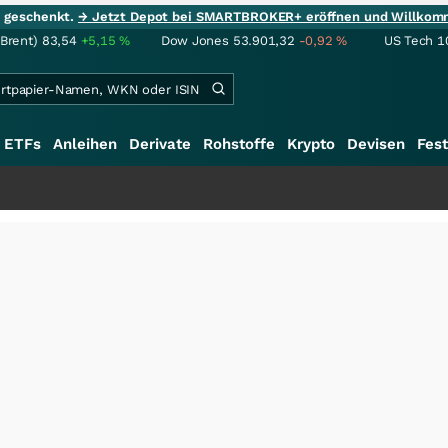
ie geschenkt.
→ Jetzt Depot bei SMARTBROKER+ eröffnen und Willkom
(Brent)
83,54
+5,15
%
Dow Jones
53.901,32
-0,92
%
US Tech 1
ETFs
Anleihen
Derivate
Rohstoffe
Krypto
Devisen
Fest
+