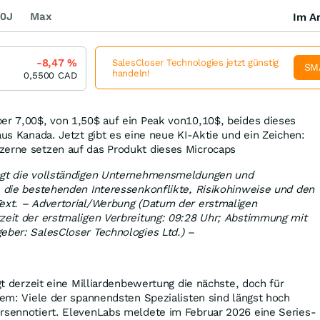
0J
Max
Im Ar
-8,47
%
SalesCloser Technologies jetzt günstig
SM
handeln!
0,5500
CAD
er 7,00$, von 1,50$ auf ein Peak von10,10$, beides dieses
aus Kanada. Jetzt gibt es eine neue KI-Aktie und ein Zeichen:
zerne setzen auf das Produkt dieses Microcaps
ngt die vollständigen Unternehmensmeldungen und
e die bestehenden Interessenkonflikte, Risikohinweise und den
Text. – Advertorial/Werbung (Datum der erstmaligen
zeit der erstmaligen Verbreitung: 09:28 Uhr; Abstimmung mit
eber: SalesCloser Technologies Ltd.) –
agt derzeit eine Milliardenbewertung die nächste, doch für
blem: Viele der spannendsten Spezialisten sind längst hoch
örsennotiert. ElevenLabs meldete im Februar 2026 eine Series-