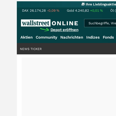
🎁 Ihre Lieblingsakt
DAX
26.174,28
-0,09
%
Gold
4.240,82
+0,01
%
Öl 
Depot eröffnen
Aktien
Community
Nachrichten
Indizes
Fonds
NEWS TICKER