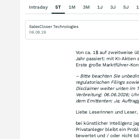
Intraday
5T
1M
3M
1J
3J
5J
1
SalesCloser Technologies
06.08.26
Von ca. 1$ auf zweitweise üb
Jahr passiert: mit KI-Aktien 
Erste große Marktführer-Kon
– Bitte beachten Sie unbedi
regulatorischen Filings sowi
Disclaimer weiter unten im 
Verbreitung: 06.06.2026; Uhr
dem Emittenten: Ja; Auftragg
Liebe Leserinnen und Leser,
bei künstlicher Intelligenz j
Privatanleger bleibt ein Pro
bewertet und / oder nicht b