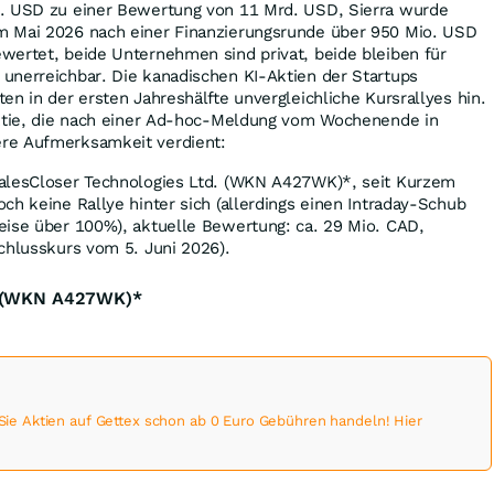
. USD zu einer Bewertung von 11 Mrd. USD, Sierra wurde
m Mai 2026 nach einer Finanzierungsrunde über 950 Mio. USD
wertet, beide Unternehmen sind privat, beide bleiben für
unerreichbar. Die kanadischen KI-Aktien der Startups
en in der ersten Jahreshälfte unvergleichliche Kursrallyes hin.
Aktie, die nach einer Ad-hoc-Meldung vom Wochenende in
re Aufmerksamkeit verdient:
alesCloser Technologies Ltd. (WKN A427WK)*, seit Kurzem
ch keine Rallye hinter sich (allerdings einen Intraday-Schub
eise über 100%), aktuelle Bewertung: ca. 29 Mio. CAD,
chlusskurs vom 5. Juni 2026).
s (WKN A427WK)*
 Aktien auf Gettex schon ab 0 Euro Gebühren handeln! Hier