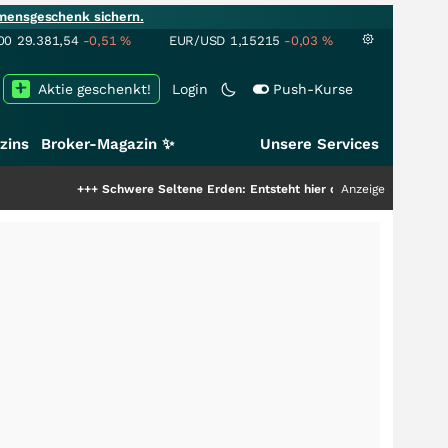
mensgeschenk sichern.
00
29.381,54
-0,51
%
EUR/USD
1,15215
-0,03
%
Aktie geschenkt!
Login
Push-Kurse
zins
Broker-Magazin ✨
Unsere Services
++
Schwere Seltene Erden: Entsteht hier die nächste Milliardenstory?
Anzeige
+++