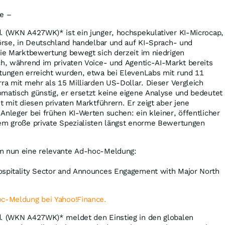
se –
. (WKN A427WK)* ist ein junger, hochspekulativer KI-Microcap,
Börse, in Deutschland handelbar und auf KI-Sprach- und
Die Marktbewertung bewegt sich derzeit im niedrigen
ch, während im privaten Voice- und Agentic-AI-Markt bereits
rtungen erreicht wurden, etwa bei ElevenLabs mit rund 11
rra mit mehr als 15 Milliarden US-Dollar. Dieser Vergleich
matisch günstig, er ersetzt keine eigene Analyse und bedeutet
t mit diesen privaten Marktführern. Er zeigt aber jene
Anleger bei frühen KI-Werten suchen: ein kleiner, öffentlicher
dem große private Spezialisten längst enorme Bewertungen
m nun eine relevante Ad-hoc-Meldung:
ospitality Sector and Announces Engagement with Major North
oc-Meldung bei Yahoo!Finance.
d. (WKN A427WK)* meldet den Einstieg in den globalen