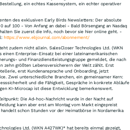
 Bestellung, ein echtes Kassensystem, ein echter operativer
enten des exklusiven Early Birds Newsletters: Der absolute
0 auf 100 - Von Anfang an dabei - Bald Börsengang an Nasdaq
halten Sie zuerst die Info, noch bevor sie hier online geht. -
l:
https://www.ebjournal.com/abonnement/
teht zudem nicht allein. SalesCloser Technologies Ltd. (WKN
 einen Enterprise-Einsatz bei einer lateinamerikanischen
cherungs- und Finanzdienstleistungsgruppe gemeldet, die nach
zehn größten Lebensversicherern der Welt zählt. Erst
tellerie, erst Kundenansprache und Onboarding, jetzt
ce. Zwei unterschiedliche Branchen, ein gemeinsamer Kern:
zesssicherheit und die Fähigkeit, Gespräche in konkrete Abläufe
ngen KI-Microcap ist diese Entwicklung bemerkenswert.
Zeitpunkt: Die Ad-hoc-Nachricht wurde in der Nacht auf
 Meldung kann aber erst am Montag vom Markt eingepreist
 handelt schon Stunden vor der Heimatbörse in Nordamerika
echnologies Ltd. (WKN A427WK)* hat bereits einmal gezeigt,