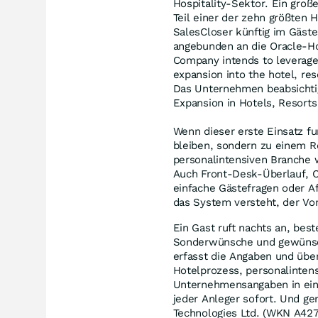
Hospitality-Sektor. Ein gro
Teil einer der zehn größten 
SalesCloser künftig im Gäst
angebunden an die Oracle-Ho
Company intends to leverage t
expansion into the hotel, res
Das Unternehmen beabsichtig
Expansion in Hotels, Resorts
Wenn dieser erste Einsatz fun
bleiben, sondern zu einem R
personalintensiven Branche w
Auch Front-Desk-Überlauf, C
einfache Gästefragen oder A
das System versteht, der Vor
Ein Gast ruft nachts an, be
Sonderwünsche und gewünsch
erfasst die Angaben und überg
Hotelprozess, personalintens
Unternehmensangaben in eine
jeder Anleger sofort. Und ge
Technologies Ltd. (WKN A427WK