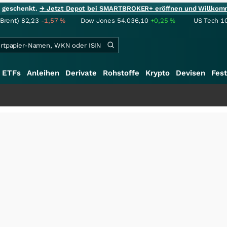
ie geschenkt.
→ Jetzt Depot bei SMARTBROKER+ eröffnen und Willkom
(Brent)
82,23
-1,57
%
Dow Jones
54.036,10
+0,25
%
US Tech 1
ETFs
Anleihen
Derivate
Rohstoffe
Krypto
Devisen
Fest