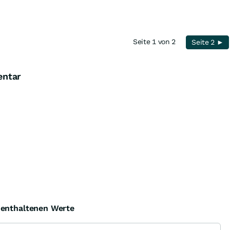
Seite 1 von 2
Seite 2 ►
entar
e enthaltenen Werte