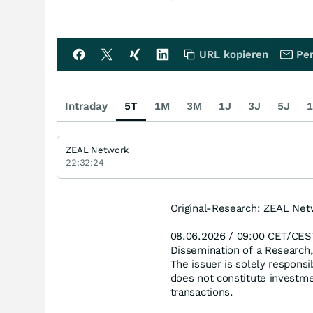
URL kopieren
Per
Intraday
5T
1M
3M
1J
3J
5J
1
ZEAL Network
22:32:24
Original-Research: ZEAL Ne
08.06.2026 / 09:00 CET/CES
Dissemination of a Research
The issuer is solely responsi
does not constitute investme
transactions.