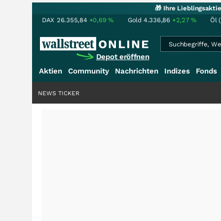
🎁 Ihre Lieblingsakt
DAX
26.355,84
+0,69
%
Gold
4.336,86
+2,27
%
Öl 
Depot eröffnen
Aktien
Community
Nachrichten
Indizes
Fonds
NEWS TICKER