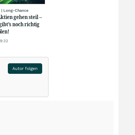
 | Long-Chance
ktien gehen steil –
gibt's noch richtig
len!
19:32
Autor folgen