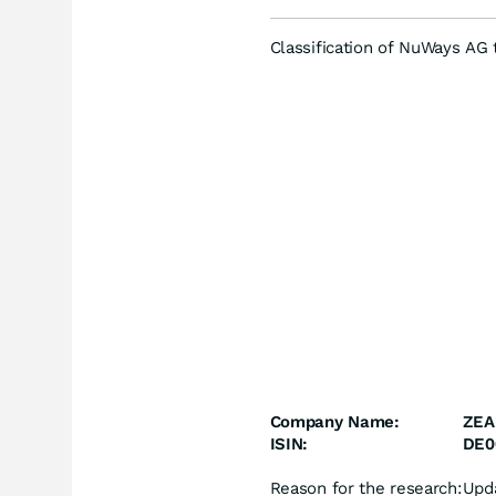
Classification of NuWays AG
Company Name:
ZEA
ISIN:
DE0
Reason for the research:
Upd