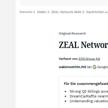
Aktien
ZEAL Network Aktie
Nachrichten z
Startseite
Original-Research
ZEAL Networ
Verfasst von
EQS Group AG
wallstreetONLINE
bei
Google
Für Sie zusammengefass
Strong Q2 billings acc
DreamCarRaffle nearin
Undemanding valuation