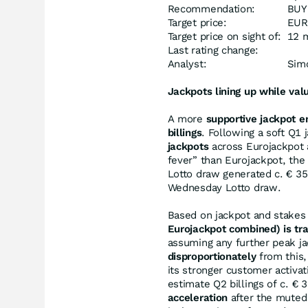
Recommendation:
BUY
Target price:
EUR
Target price on sight of:
12 
Last rating change:
Analyst:
Simo
Jackpots lining up while val
A more
supportive jackpot 
billings
. Following a soft Q1
jackpots
across Eurojackpot a
fever” than Eurojackpot, the 
Lotto draw generated c. € 3
Wednesday Lotto draw.
Based on jackpot and stakes 
Eurojackpot combined) is tr
assuming any further peak j
disproportionately
from this,
its stronger customer activat
estimate Q2 billings of c. €
acceleration
after the muted 