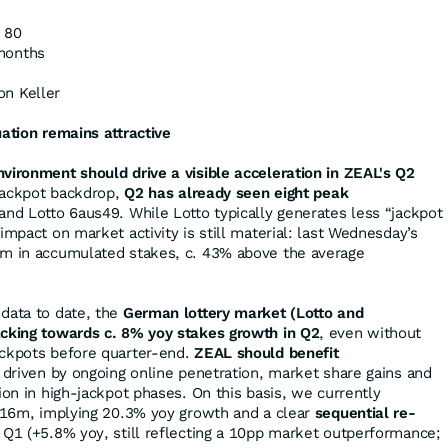
 80
months
n Keller
uation remains attractive
environment
should drive a visible acceleration in ZEAL's Q2
 jackpot backdrop,
Q2 has already seen eight peak
nd Lotto 6aus49. While Lotto typically generates less “jackpot
impact on market activity is still material: last Wednesday’s
5m in accumulated stakes, c. 43% above the average
data to date, the
German lottery market (Lotto and
acking towards c. 8% yoy stakes growth in Q2
, even without
ackpots before quarter-end.
ZEAL should benefit
 driven by ongoing online penetration, market share gains and
ion in high-jackpot phases. On this basis, we currently
 316m, implying 20.3% yoy growth and a clear
sequential re-
Q1 (+5.8% yoy, still reflecting a 10pp market outperformance;