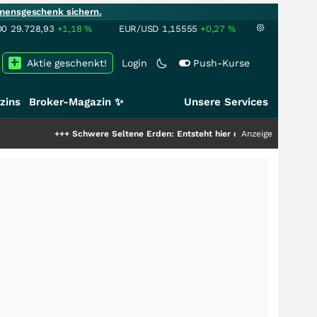
mensgeschenk sichern.
00
29.728,93
+1,18
%
EUR/USD
1,15555
+0,27
%
Aktie geschenkt!
Login
Push-Kurse
zins
Broker-Magazin ✨
Unsere Services
+++
Schwere Seltene Erden: Entsteht hier die nächste Milliardenstory?
Anzeige
+++