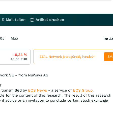
 E-Mail teilen
Artikel drucken
0J
Max
Im Ar
-0,34
%
SM
ZEAL Network jetzt günstig handeln!
43,55
EUR
twork SE - from NuWays AG
T
, transmitted by
EQS News
- a service of
EQS Group
.
ble for the content of this research. The result of this research
nt advice or an invitation to conclude certain stock exchange