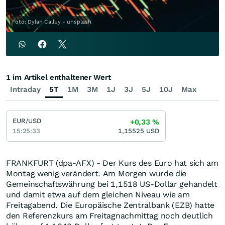
Foto: Dylan Calluy - unsplash
1 im Artikel enthaltener Wert
Intraday
5T
1M
3M
1J
3J
5J
10J
Max
EUR/USD
+0,33
%
15:25:33
1,15525
USD
FRANKFURT (dpa-AFX) - Der Kurs des Euro hat sich am
Montag wenig verändert. Am Morgen wurde die
Gemeinschaftswährung bei 1,1518 US-Dollar gehandelt
und damit etwa auf dem gleichen Niveau wie am
Freitagabend. Die Europäische Zentralbank (EZB) hatte
den Referenzkurs am Freitagnachmittag noch deutlich