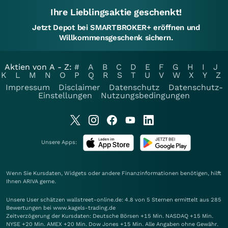
Ihre Lieblingsaktie geschenkt!
Jetzt Depot bei SMARTBROKER+ eröffnen und
Willkommensgeschenk sichern.
Aktien von A - Z:
#
A
B
C
D
E
F
G
H
I
J
K
L
M
N
O
P
Q
R
S
T
U
V
W
X
Y
Z
Impressum
Disclaimer
Datenschutz
Datenschutz-
Einstellungen
Nutzungsbedingungen
Unsere Apps:
Wenn Sie Kursdaten, Widgets oder andere Finanzinformationen benötigen, hilft
Ihnen
ARIVA
gerne.
Unsere User schätzen wallstreet-online.de: 4.8 von 5 Sternen ermittelt aus 285
Bewertungen bei www.kagels-trading.de
Zeitverzögerung der Kursdaten: Deutsche Börsen +15 Min. NASDAQ +15 Min.
NYSE +20 Min. AMEX +20 Min. Dow Jones +15 Min. Alle Angaben ohne Gewähr.