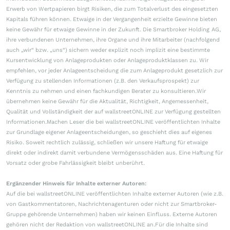
Erwerb von Wertpapieren birgt Risiken, die zum Totalverlust des eingesetzten
Kapitals führen können. Etwaige in der Vergangenheit erzielte Gewinne bieten
keine Gewähr für etwaige Gewinne in der Zukunft. Die Smartbroker Holding AG,
ihre verbundenen Unternehmen, ihre Organe und ihre Mitarbeiter (nachfolgend
auch „wir“ bzw. „uns“) sichern weder explizit noch implizit eine bestimmte
Kursentwicklung von Anlageprodukten oder Anlageproduktklassen zu. Wir
empfehlen, vor jeder Anlageentscheidung die zum Anlageprodukt gesetzlich zur
Verfügung zu stellenden Informationen (z.B. den Verkaufsprospekt) zur
Kenntnis zu nehmen und einen fachkundigen Berater zu konsultieren.Wir
übernehmen keine Gewähr für die Aktualität, Richtigkeit, Angemessenheit,
Qualität und Vollständigkeit der auf wallstreetONLINE zur Verfügung gestellten
Informationen.Machen Leser die bei wallstreetONLINE veröffentlichten Inhalte
zur Grundlage eigener Anlageentscheidungen, so geschieht dies auf eigenes
Risiko. Soweit rechtlich zulässig, schließen wir unsere Haftung für etwaige
direkt oder indirekt damit verbundene Vermögensschäden aus. Eine Haftung für
Vorsatz oder grobe Fahrlässigkeit bleibt unberührt.
Ergänzender Hinweis für Inhalte externer Autoren:
Auf die bei wallstreetONLINE veröffentlichten Inhalte externer Autoren (wie z.B.
von Gastkommentatoren, Nachrichtenagenturen oder nicht zur Smartbroker-
Gruppe gehörende Unternehmen) haben wir keinen Einfluss. Externe Autoren
gehören nicht der Redaktion von wallstreetONLINE an.Für die Inhalte sind