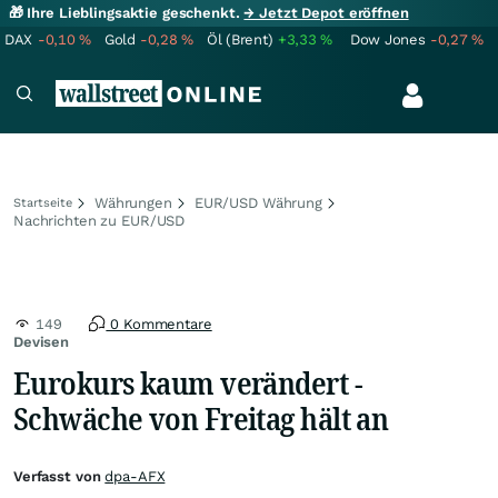
🎁 Ihre Lieblingsaktie geschenkt.
→ Jetzt Depot eröffnen
DAX
-0,10
%
Gold
-0,28
%
Öl (Brent)
+3,33
%
Dow Jones
-0,27
%
Währungen
EUR/USD Währung
Startseite
Nachrichten zu EUR/USD
149
0 Kommentare
Devisen
Eurokurs kaum verändert -
Schwäche von Freitag hält an
Verfasst von
dpa-AFX