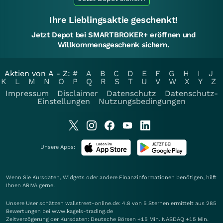
Ihre Lieblingsaktie geschenkt!
Jetzt Depot bei SMARTBROKER+ eröffnen und
Willkommensgeschenk sichern.
Aktien von A - Z:
#
A
B
C
D
E
F
G
H
I
J
K
L
M
N
O
P
Q
R
S
T
U
V
W
X
Y
Z
Impressum
Disclaimer
Datenschutz
Datenschutz-
Einstellungen
Nutzungsbedingungen
Unsere Apps:
Wenn Sie Kursdaten, Widgets oder andere Finanzinformationen benötigen, hilft
Ihnen
ARIVA
gerne.
Unsere User schätzen wallstreet-online.de: 4.8 von 5 Sternen ermittelt aus 285
Bewertungen bei www.kagels-trading.de
Zeitverzögerung der Kursdaten: Deutsche Börsen +15 Min. NASDAQ +15 Min.