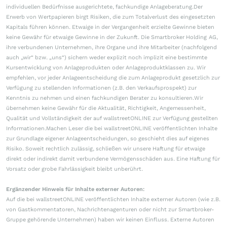
individuellen Bedürfnisse ausgerichtete, fachkundige Anlageberatung.Der
Erwerb von Wertpapieren birgt Risiken, die zum Totalverlust des eingesetzten
Kapitals führen können. Etwaige in der Vergangenheit erzielte Gewinne bieten
keine Gewähr für etwaige Gewinne in der Zukunft. Die Smartbroker Holding AG,
ihre verbundenen Unternehmen, ihre Organe und ihre Mitarbeiter (nachfolgend
auch „wir“ bzw. „uns“) sichern weder explizit noch implizit eine bestimmte
Kursentwicklung von Anlageprodukten oder Anlageproduktklassen zu. Wir
empfehlen, vor jeder Anlageentscheidung die zum Anlageprodukt gesetzlich zur
Verfügung zu stellenden Informationen (z.B. den Verkaufsprospekt) zur
Kenntnis zu nehmen und einen fachkundigen Berater zu konsultieren.Wir
übernehmen keine Gewähr für die Aktualität, Richtigkeit, Angemessenheit,
Qualität und Vollständigkeit der auf wallstreetONLINE zur Verfügung gestellten
Informationen.Machen Leser die bei wallstreetONLINE veröffentlichten Inhalte
zur Grundlage eigener Anlageentscheidungen, so geschieht dies auf eigenes
Risiko. Soweit rechtlich zulässig, schließen wir unsere Haftung für etwaige
direkt oder indirekt damit verbundene Vermögensschäden aus. Eine Haftung für
Vorsatz oder grobe Fahrlässigkeit bleibt unberührt.
Ergänzender Hinweis für Inhalte externer Autoren:
Auf die bei wallstreetONLINE veröffentlichten Inhalte externer Autoren (wie z.B.
von Gastkommentatoren, Nachrichtenagenturen oder nicht zur Smartbroker-
Gruppe gehörende Unternehmen) haben wir keinen Einfluss. Externe Autoren