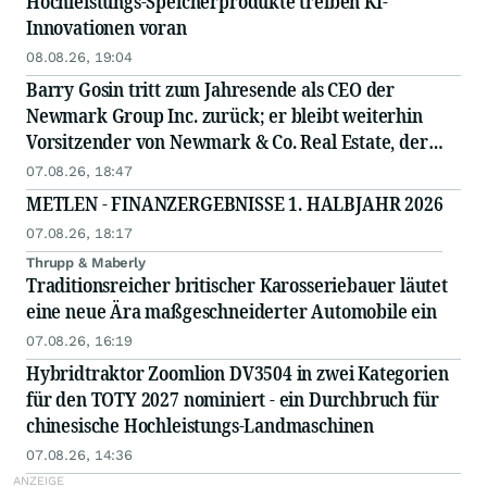
Hochleistungs-Speicherprodukte treiben KI-
Innovationen voran
08.08.26, 19:04
Barry Gosin tritt zum Jahresende als CEO der
Newmark Group Inc. zurück; er bleibt weiterhin
Vorsitzender von Newmark & Co. Real Estate, der
operativen Gesellschaft von Newmark
07.08.26, 18:47
METLEN - FINANZERGEBNISSE 1. HALBJAHR 2026
07.08.26, 18:17
Thrupp & Maberly
Traditionsreicher britischer Karosseriebauer läutet
eine neue Ära maßgeschneiderter Automobile ein
07.08.26, 16:19
Hybridtraktor Zoomlion DV3504 in zwei Kategorien
für den TOTY 2027 nominiert - ein Durchbruch für
chinesische Hochleistungs-Landmaschinen
07.08.26, 14:36