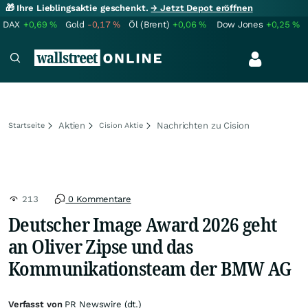
🎁 Ihre Lieblingsaktie geschenkt.
→ Jetzt Depot eröffnen
DAX
+0,69
%
Gold
-0,17
%
Öl (Brent)
+0,06
%
Dow Jones
+0,25
%
Aktien
Nachrichten zu Cision
Startseite
Cision Aktie
213
0 Kommentare
Deutscher Image Award 2026 geht
an Oliver Zipse und das
Kommunikationsteam der BMW AG
Verfasst von
PR Newswire (dt.)