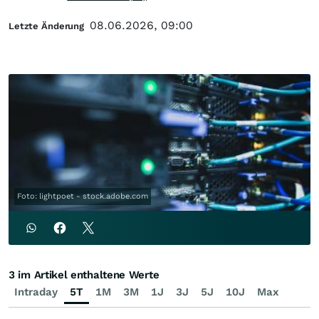
08.06.2026, 09:00
Letzte Änderung
Foto: lightpoet - stock.adobe.com
3 im Artikel enthaltene Werte
Intraday
5T
1M
3M
1J
3J
5J
10J
Max