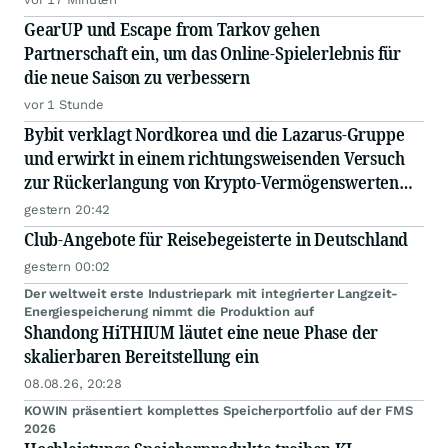
GearUP und Escape from Tarkov gehen
Partnerschaft ein, um das Online-Spielerlebnis für
die neue Saison zu verbessern
vor 1 Stunde
Bybit verklagt Nordkorea und die Lazarus-Gruppe
und erwirkt in einem richtungsweisenden Versuch
zur Rückerlangung von Krypto-Vermögenswerten
eine einstweilige Verfügung zur Einfrierung
gestern 20:42
gestohlener Vermögenswerte
Club-Angebote für Reisebegeisterte in Deutschland
gestern 00:02
Der weltweit erste Industriepark mit integrierter Langzeit-
Energiespeicherung nimmt die Produktion auf
Shandong HiTHIUM läutet eine neue Phase der
skalierbaren Bereitstellung ein
08.08.26, 20:28
KOWIN präsentiert komplettes Speicherportfolio auf der FMS
2026