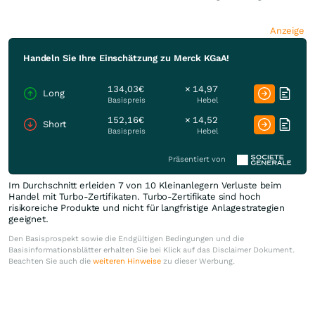
Anzeige
Handeln Sie Ihre Einschätzung zu Merck KGaA!
134,03€
× 14,97
Long
Basispreis
Hebel
152,16€
× 14,52
Short
Basispreis
Hebel
Präsentiert von
Im Durchschnitt erleiden 7 von 10 Kleinanlegern Verluste beim
Handel mit Turbo-Zertifikaten. Turbo-Zertifikate sind hoch
risikoreiche Produkte und nicht für langfristige Anlagestrategien
geeignet.
Den Basisprospekt sowie die Endgültigen Bedingungen und die
Basisinformationsblätter erhalten Sie bei Klick auf das Disclaimer Dokument.
Beachten Sie auch die
weiteren Hinweise
zu dieser Werbung.