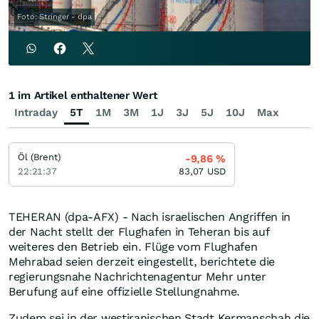
Foto: Stringer - dpa
1 im Artikel enthaltener Wert
Intraday
5T
1M
3M
1J
3J
5J
10J
Max
Öl (Brent)
-9,86
%
22:21:37
83,07
USD
TEHERAN (dpa-AFX) - Nach israelischen Angriffen in
der Nacht stellt der Flughafen in Teheran bis auf
weiteres den Betrieb ein. Flüge vom Flughafen
Mehrabad seien derzeit eingestellt, berichtete die
regierungsnahe Nachrichtenagentur Mehr unter
Berufung auf eine offizielle Stellungnahme.
Zudem sei in der westiranischen Stadt Kermanschah die