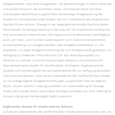
Anlageverhalten oder ihren Anlagezielen. Sie berücksichtigen in keiner Weise die
individuelle Situation des einzelnen Lesers und ersetzen keine auf seine
individuellen Bedürfnisse ausgerichtete, fachkundige Anlageberatung.Der
Erwerb von Wertpapieren birgt Risiken, die zum Totalverlust des eingesetzten
Kapitals führen können. Etwaige in der Vergangenheit erzielte Gewinne bieten
keine Gewähr für etwaige Gewinne in der Zukunft. Die Smartbroker Holding AG,
ihre verbundenen Unternehmen, ihre Organe und ihre Mitarbeiter (nachfolgend
auch „wir“ bzw. „uns“) sichern weder explizit noch implizit eine bestimmte
Kursentwicklung von Anlageprodukten oder Anlageproduktklassen zu. Wir
empfehlen, vor jeder Anlageentscheidung die zum Anlageprodukt gesetzlich zur
Verfügung zu stellenden Informationen (z.B. den Verkaufsprospekt) zur
Kenntnis zu nehmen und einen fachkundigen Berater zu konsultieren.Wir
übernehmen keine Gewähr für die Aktualität, Richtigkeit, Angemessenheit,
Qualität und Vollständigkeit der auf wallstreetONLINE zur Verfügung gestellten
Informationen.Machen Leser die bei wallstreetONLINE veröffentlichten Inhalte
zur Grundlage eigener Anlageentscheidungen, so geschieht dies auf eigenes
Risiko. Soweit rechtlich zulässig, schließen wir unsere Haftung für etwaige
direkt oder indirekt damit verbundene Vermögensschäden aus. Eine Haftung für
Vorsatz oder grobe Fahrlässigkeit bleibt unberührt.
Ergänzender Hinweis für Inhalte externer Autoren:
Auf die bei wallstreetONLINE veröffentlichten Inhalte externer Autoren (wie z.B.