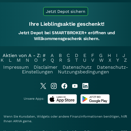
Jetzt Depot sichern
Ihre Lieblingsaktie geschenkt!
Jetzt Depot bei SMARTBROKER+ eröffnen und
Willkommensgeschenk sichern.
Aktien von A - Z:
#
A
B
C
D
E
F
G
H
I
J
K
L
M
N
O
P
Q
R
S
T
U
V
W
X
Y
Z
Impressum
Disclaimer
Datenschutz
Datenschutz-
Einstellungen
Nutzungsbedingungen
Unsere Apps:
Wenn Sie Kursdaten, Widgets oder andere Finanzinformationen benötigen, hilft
Ihnen
ARIVA
gerne.