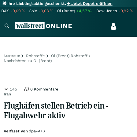
🎁 Ihre Lieblingsaktie geschenkt.
→ Jetzt Depot eröffnen
DAX
-0,09
%
Gold
-0,08
%
Öl (Brent)
+4,57
%
Dow Jones
-0,92
%
Rohstoffe
Öl (Brent) Rohstoff
Startseite
Nachrichten zu Öl (Brent)
145
0 Kommentare
Iran
Flughäfen stellen Betrieb ein -
Flugabwehr aktiv
Verfasst von
dpa-AFX