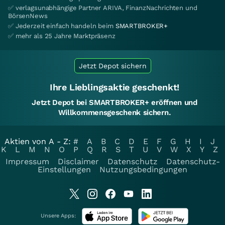
✅ verlagsunabhängige Partner ARIVA, FinanzNachrichten und
BörsenNews
✅ Jederzeit einfach handeln beim
SMARTBROKER+
✅ mehr als 25 Jahre Marktpräsenz
Jetzt Depot sichern
Ihre Lieblingsaktie geschenkt!
Jetzt Depot bei SMARTBROKER+ eröffnen und
Willkommensgeschenk sichern.
Aktien von A - Z:
#
A
B
C
D
E
F
G
H
I
J
K
L
M
N
O
P
Q
R
S
T
U
V
W
X
Y
Z
Impressum
Disclaimer
Datenschutz
Datenschutz-
Einstellungen
Nutzungsbedingungen
Unsere Apps: