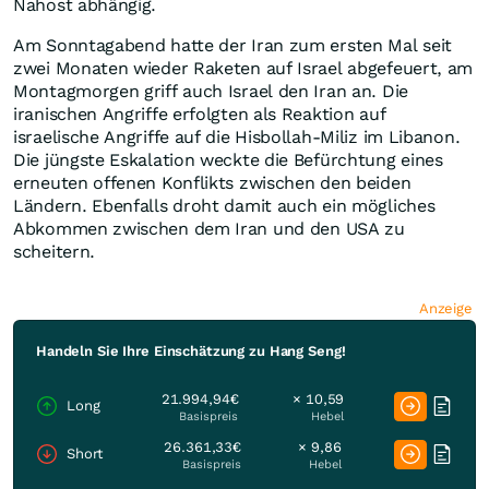
Nahost abhängig.
Am Sonntagabend hatte der Iran zum ersten Mal seit
zwei Monaten wieder Raketen auf Israel abgefeuert, am
Montagmorgen griff auch Israel den Iran an. Die
iranischen Angriffe erfolgten als Reaktion auf
israelische Angriffe auf die Hisbollah-Miliz im Libanon.
Die jüngste Eskalation weckte die Befürchtung eines
erneuten offenen Konflikts zwischen den beiden
Ländern. Ebenfalls droht damit auch ein mögliches
Abkommen zwischen dem Iran und den USA zu
scheitern.
Anzeige
Handeln Sie Ihre Einschätzung zu Hang Seng!
21.994,94€
× 10,59
Long
Basispreis
Hebel
26.361,33€
× 9,86
Short
Basispreis
Hebel