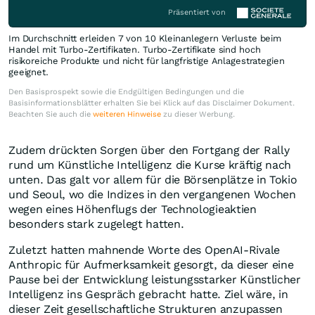
Präsentiert von
Im Durchschnitt erleiden 7 von 10 Kleinanlegern Verluste beim
Handel mit Turbo-Zertifikaten. Turbo-Zertifikate sind hoch
risikoreiche Produkte und nicht für langfristige Anlagestrategien
geeignet.
Den Basisprospekt sowie die Endgültigen Bedingungen und die
Basisinformationsblätter erhalten Sie bei Klick auf das Disclaimer Dokument.
Beachten Sie auch die
weiteren Hinweise
zu dieser Werbung.
Zudem drückten Sorgen über den Fortgang der Rally
rund um Künstliche Intelligenz die Kurse kräftig nach
unten. Das galt vor allem für die Börsenplätze in Tokio
und Seoul, wo die Indizes in den vergangenen Wochen
wegen eines Höhenflugs der Technologieaktien
besonders stark zugelegt hatten.
Zuletzt hatten mahnende Worte des OpenAI-Rivale
Anthropic für Aufmerksamkeit gesorgt, da dieser eine
Pause bei der Entwicklung leistungsstarker Künstlicher
Intelligenz ins Gespräch gebracht hatte. Ziel wäre, in
dieser Zeit gesellschaftliche Strukturen anzupassen