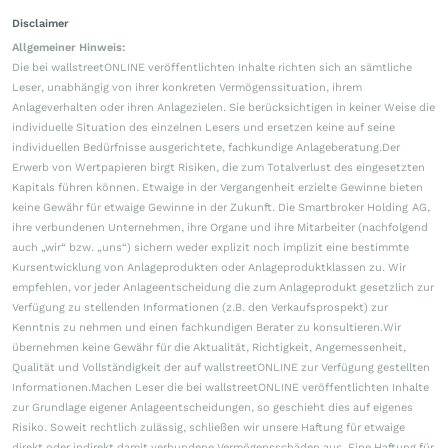
Disclaimer
Allgemeiner Hinweis:
Die bei wallstreetONLINE veröffentlichten Inhalte richten sich an sämtliche
Leser, unabhängig von ihrer konkreten Vermögenssituation, ihrem
Anlageverhalten oder ihren Anlagezielen. Sie berücksichtigen in keiner Weise die
individuelle Situation des einzelnen Lesers und ersetzen keine auf seine
individuellen Bedürfnisse ausgerichtete, fachkundige Anlageberatung.Der
Erwerb von Wertpapieren birgt Risiken, die zum Totalverlust des eingesetzten
Kapitals führen können. Etwaige in der Vergangenheit erzielte Gewinne bieten
keine Gewähr für etwaige Gewinne in der Zukunft. Die Smartbroker Holding AG,
ihre verbundenen Unternehmen, ihre Organe und ihre Mitarbeiter (nachfolgend
auch „wir“ bzw. „uns“) sichern weder explizit noch implizit eine bestimmte
Kursentwicklung von Anlageprodukten oder Anlageproduktklassen zu. Wir
empfehlen, vor jeder Anlageentscheidung die zum Anlageprodukt gesetzlich zur
Verfügung zu stellenden Informationen (z.B. den Verkaufsprospekt) zur
Kenntnis zu nehmen und einen fachkundigen Berater zu konsultieren.Wir
übernehmen keine Gewähr für die Aktualität, Richtigkeit, Angemessenheit,
Qualität und Vollständigkeit der auf wallstreetONLINE zur Verfügung gestellten
Informationen.Machen Leser die bei wallstreetONLINE veröffentlichten Inhalte
zur Grundlage eigener Anlageentscheidungen, so geschieht dies auf eigenes
Risiko. Soweit rechtlich zulässig, schließen wir unsere Haftung für etwaige
direkt oder indirekt damit verbundene Vermögensschäden aus. Eine Haftung für