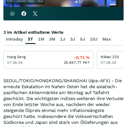
Foto: Lee Jin-Man - dpa
3 im Artikel enthaltene Werte
Intraday
5T
1M
3M
1J
3J
5J
10J
Max
Hang Seng
Nikkei 225
-0,71
%
07.08.26
25.857,77
PKT
07.08.26
SEOUL/TOKIO/HONGKONG/SHANGHAI (dpa-AFX) - Die
erneute Eskalation im Nahen Osten hat die asiatisch-
pazifischen Aktienmärkte am Montag auf Talfahrt
geschickt. Die wichtigsten Indizes weiteren ihre Verluste
von Ende letzter Woche aus, nachdem der wieder
steigende Ölpreis einmal mehr Inflationsängste
geschürt hatte. Insbesondere die Volkswirtschaften
Südkorea und Japan sind stark von Öllieferungen aus