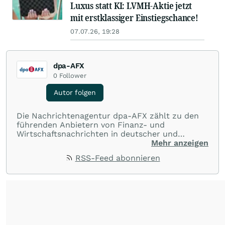
Luxus statt KI: LVMH-Aktie jetzt
mit erstklassiger Einstiegschance!
07.07.26, 19:28
dpa-AFX
0
Follower
Autor folgen
Die Nachrichtenagentur dpa-AFX zählt zu den
führenden Anbietern von Finanz- und
Wirtschaftsnachrichten in deutscher und
englischer Sprache. Gestützt auf ein
Mehr anzeigen
internationales Agentur-Netzwerk berichtet
RSS-Feed abonnieren
dpa-AFX unabhängig, zuverlässig und schnell
von allen wichtigen Finanzstandorten der Welt.
Die Nutzung der Inhalte in Form eines RSS-
Feeds ist ausschließlich für private und nicht
kommerzielle Internetangebote zulässig. Eine
dauerhafte Archivierung der dpa-AFX-
Nachrichten auf diesen Seiten ist nicht zulässig.