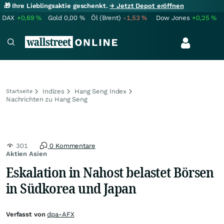
🎁 Ihre Lieblingsaktie geschenkt.
→ Jetzt Depot eröffnen
DAX
+0,69
%
Gold
0,00
%
Öl (Brent)
-1,53
%
Dow Jones
+0,25
%
Indizes
Hang Seng Index
Startseite
Nachrichten zu Hang Seng
301
0 Kommentare
Aktien Asien
Eskalation in Nahost belastet Börsen
in Südkorea und Japan
Verfasst von
dpa-AFX