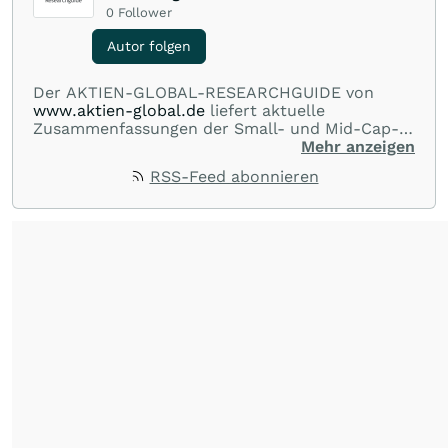
0
Follower
Autor folgen
Der AKTIEN-GLOBAL-RESEARCHGUIDE von
www.aktien-global.de
liefert aktuelle
Zusammenfassungen der Small- und Mid-Cap-
Analysen deutscher Researchhäuser und -
Mehr anzeigen
abteilungen. Das gesamte Spektrum der
RSS-Feed abonnieren
Berichterstattung von AKTIEN-GLOBAL reicht
von Marktberichten zu den wichtigsten Indizes
im In- und Ausland, über News und
Kommentare zu internationalen Blue-Chips bis
zur laufenden Beobachtung deutscher
Nebenwerte.