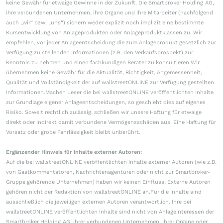
keine Gewähr für etwaige Gewinne in der Zukunft. Die Smartbroker Holding AG,
ihre verbundenen Unternehmen, ihre Organe und ihre Mitarbeiter (nachfolgend
auch „wir“ bzw. „uns“) sichern weder explizit noch implizit eine bestimmte
Kursentwicklung von Anlageprodukten oder Anlageproduktklassen zu. Wir
empfehlen, vor jeder Anlageentscheidung die zum Anlageprodukt gesetzlich zur
Verfügung zu stellenden Informationen (z.B. den Verkaufsprospekt) zur
Kenntnis zu nehmen und einen fachkundigen Berater zu konsultieren.Wir
übernehmen keine Gewähr für die Aktualität, Richtigkeit, Angemessenheit,
Qualität und Vollständigkeit der auf wallstreetONLINE zur Verfügung gestellten
Informationen.Machen Leser die bei wallstreetONLINE veröffentlichten Inhalte
zur Grundlage eigener Anlageentscheidungen, so geschieht dies auf eigenes
Risiko. Soweit rechtlich zulässig, schließen wir unsere Haftung für etwaige
direkt oder indirekt damit verbundene Vermögensschäden aus. Eine Haftung für
Vorsatz oder grobe Fahrlässigkeit bleibt unberührt.
Ergänzender Hinweis für Inhalte externer Autoren:
Auf die bei wallstreetONLINE veröffentlichten Inhalte externer Autoren (wie z.B.
von Gastkommentatoren, Nachrichtenagenturen oder nicht zur Smartbroker-
Gruppe gehörende Unternehmen) haben wir keinen Einfluss. Externe Autoren
gehören nicht der Redaktion von wallstreetONLINE an.Für die Inhalte sind
ausschließlich die jeweiligen externen Autoren verantwortlich. Ihre bei
wallstreetONLINE veröffentlichten Inhalte sind nicht von Anlageinteressen der
Smartbroker Holding AG, ihrer verbundenen Unternehmen, ihrer Organe oder