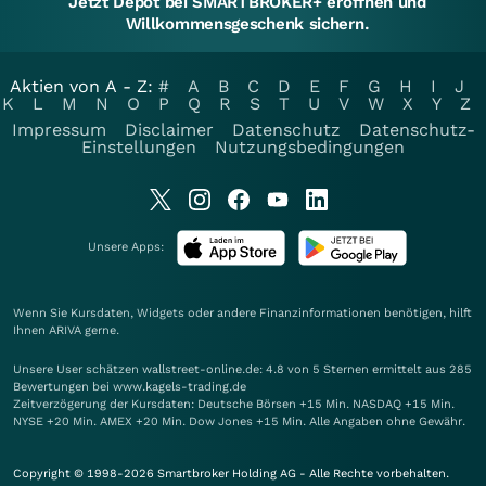
Jetzt Depot bei SMARTBROKER+ eröffnen und
Willkommensgeschenk sichern.
Aktien von A - Z:
#
A
B
C
D
E
F
G
H
I
J
K
L
M
N
O
P
Q
R
S
T
U
V
W
X
Y
Z
Impressum
Disclaimer
Datenschutz
Datenschutz-
Einstellungen
Nutzungsbedingungen
Unsere Apps:
Wenn Sie Kursdaten, Widgets oder andere Finanzinformationen benötigen, hilft
Ihnen
ARIVA
gerne.
Unsere User schätzen wallstreet-online.de: 4.8 von 5 Sternen ermittelt aus 285
Bewertungen bei www.kagels-trading.de
Zeitverzögerung der Kursdaten: Deutsche Börsen +15 Min. NASDAQ +15 Min.
NYSE +20 Min. AMEX +20 Min. Dow Jones +15 Min. Alle Angaben ohne Gewähr.
Copyright © 1998-2026 Smartbroker Holding AG - Alle Rechte vorbehalten.