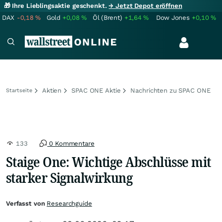
🎁 Ihre Lieblingsaktie geschenkt.
→ Jetzt Depot eröffnen
DAX
-0,18
%
Gold
+0,08
%
Öl (Brent)
+1,64
%
Dow Jones
+0,10
%
Aktien
SPAC ONE Aktie
Nachrichten zu SPAC ONE
Startseite
133
0 Kommentare
Staige One: Wichtige Abschlüsse mit
starker Signalwirkung
Verfasst von
Researchguide