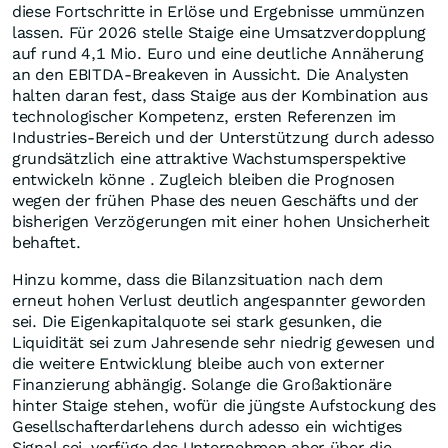
diese Fortschritte in Erlöse und Ergebnisse ummünzen
lassen. Für 2026 stelle Staige eine Umsatzverdopplung
auf rund 4,1 Mio. Euro und eine deutliche Annäherung
an den EBITDA-Breakeven in Aussicht. Die Analysten
halten daran fest, dass Staige aus der Kombination aus
technologischer Kompetenz, ersten Referenzen im
Industries-Bereich und der Unterstützung durch adesso
grundsätzlich eine attraktive Wachstumsperspektive
entwickeln könne . Zugleich bleiben die Prognosen
wegen der frühen Phase des neuen Geschäfts und der
bisherigen Verzögerungen mit einer hohen Unsicherheit
behaftet.
Hinzu komme, dass die Bilanzsituation nach dem
erneut hohen Verlust deutlich angespannter geworden
sei. Die Eigenkapitalquote sei stark gesunken, die
Liquidität sei zum Jahresende sehr niedrig gewesen und
die weitere Entwicklung bleibe auch von externer
Finanzierung abhängig. Solange die Großaktionäre
hinter Staige stehen, wofür die jüngste Aufstockung des
Gesellschafterdarlehens durch adesso ein wichtiges
Signal sei, verfüge das Unternehmen aber über die