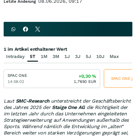
08.06.2026, 09:17
Letzte Änderung
1 im Artikel enthaltener Wert
Intraday
5T
1M
3M
1J
3J
5J
10J
Max
SPAC ONE
+0,30
%
SPAC ONE jet
14:58:02
1,7650
EUR
Laut
SMC-Research
unterstreicht der Geschäftsbericht
des Jahres 2025 der
Staige One AG
die Richtigkeit der
im letzten Jahr durch das Unternehmen eingeleiteten
Strategieerweiterung auf Anwendungen außerhalb des
Sports. Während nämlich die Entwicklung im „alten“
Bereich weiter von starken Verzögerungen geprägt sei,