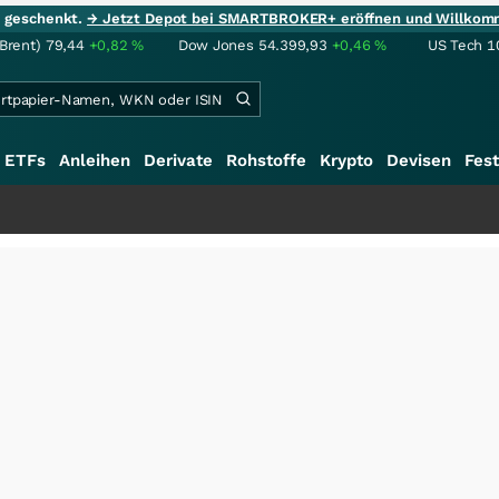
ie geschenkt.
→ Jetzt Depot bei SMARTBROKER+ eröffnen und Willkom
(Brent)
79,44
+0,82
%
Dow Jones
54.399,93
+0,46
%
US Tech 1
ETFs
Anleihen
Derivate
Rohstoffe
Krypto
Devisen
Fest