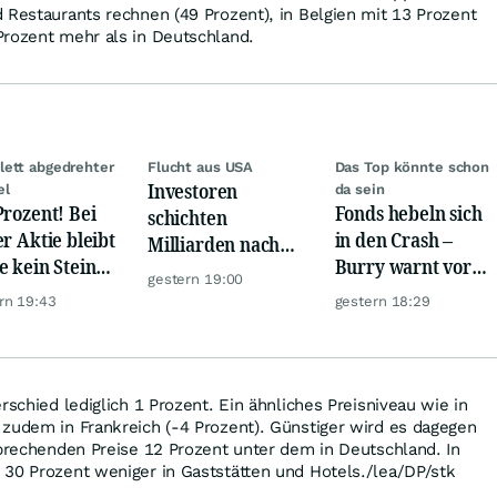
 Restaurants rechnen (49 Prozent), in Belgien mit 13 Prozent
Prozent mehr als in Deutschland.
ett abgedrehter
Flucht aus USA
Das Top könnte schon
Investoren
el
da sein
Prozent! Bei
Fonds hebeln sich
schichten
er Aktie bleibt
in den Crash –
Milliarden nach
e kein Stein
Burry warnt vor
Europa um
gestern 19:00
dem anderen!
einem Absturz wie
rn 19:43
gestern 18:29
1987
rschied lediglich 1 Prozent. Ein ähnliches Preisniveau wie in
zudem in Frankreich (-4 Prozent). Günstiger wird es dagegen
sprechenden Preise 12 Prozent unter dem in Deutschland. In
 30 Prozent weniger in Gaststätten und Hotels./lea/DP/stk