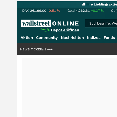
🎁 Ihre Lieblingsakt
DAX
26.199,00
-0,51
%
Gold
4.262,61
+0,37
%
Öl 
Depot eröffnen
Aktien
Community
Nachrichten
Indizes
Fonds
Top-Dogs an!
+++
NEWS TICKER