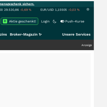
mensgeschenk sichern.
00
29.530,86
-0,69
%
EUR/USD
1,15505
-0,03
%
Aktie geschenkt!
Login
Push-Kurse
zins
Broker-Magazin ✨
Unsere Services
Anzeige