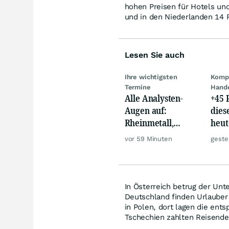
hohen Preisen für Hotels und
und in den Niederlanden 14 
Lesen Sie auch
Ihre wichtigsten
Kompl
Termine
Hand
Alle Analysten-
+45 
Augen auf:
dies
Rheinmetall,
heut
Deutsche Telekom,
auf 
vor 59 Minuten
geste
Siemens, Airbnb &
Lyft
In Österreich betrug der Unte
Deutschland finden Urlauber 
in Polen, dort lagen die ent
Tschechien zahlten Reisende