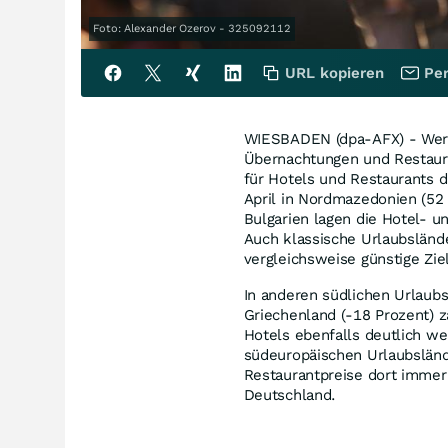
Foto: Alexander Ozerov - 325092112
URL kopieren
Per
WIESBADEN (dpa-AFX) - Wer 
Übernachtungen und Restaura
für Hotels und Restaurants 
April in Nordmazedonien (52 P
Bulgarien lagen die Hotel- 
Auch klassische Urlaubslände
vergleichsweise günstige Zie
In anderen südlichen Urlaubs
Griechenland (-18 Prozent) 
Hotels ebenfalls deutlich we
südeuropäischen Urlaubsländ
Restaurantpreise dort immer 
Deutschland.