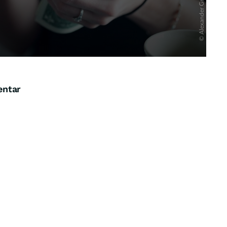
entar