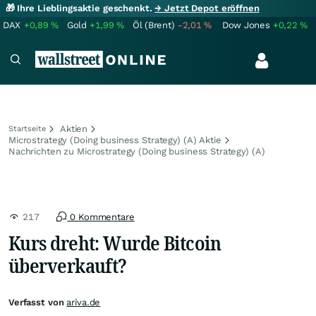
🎁 Ihre Lieblingsaktie geschenkt.
→ Jetzt Depot eröffnen
DAX
+0,89
%
Gold
+1,99
%
Öl (Brent)
-2,01
%
Dow Jones
+0,22
%
Aktien
Startseite
Microstrategy (Doing business Strategy) (A) Aktie
Nachrichten zu Microstrategy (Doing business Strategy) (A)
217
0 Kommentare
Kurs dreht: Wurde Bitcoin
überverkauft?
Verfasst von
ariva.de