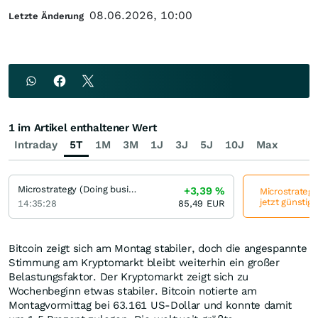
08.06.2026, 10:00
Letzte Änderung
1 im Artikel enthaltener Wert
Intraday
5T
1M
3M
1J
3J
5J
10J
Max
Microstrategy (Doing business Strategy) (A)
+3,39
%
Microstrategy
jetzt günstig
14:35:28
85,49
EUR
Bitcoin zeigt sich am Montag stabiler, doch die angespannte
Stimmung am Kryptomarkt bleibt weiterhin ein großer
Belastungsfaktor. Der Kryptomarkt zeigt sich zu
Wochenbeginn etwas stabiler. Bitcoin notierte am
Montagvormittag bei 63.161 US-Dollar und konnte damit