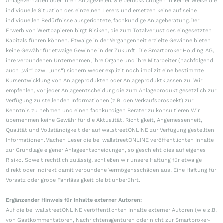
Anlageverhalten oder ihren Anlagezielen. Sie berücksichtigen in keiner Weise die
individuelle Situation des einzelnen Lesers und ersetzen keine auf seine
individuellen Bedürfnisse ausgerichtete, fachkundige Anlageberatung.Der
Erwerb von Wertpapieren birgt Risiken, die zum Totalverlust des eingesetzten
Kapitals führen können. Etwaige in der Vergangenheit erzielte Gewinne bieten
keine Gewähr für etwaige Gewinne in der Zukunft. Die Smartbroker Holding AG,
ihre verbundenen Unternehmen, ihre Organe und ihre Mitarbeiter (nachfolgend
auch „wir“ bzw. „uns“) sichern weder explizit noch implizit eine bestimmte
Kursentwicklung von Anlageprodukten oder Anlageproduktklassen zu. Wir
empfehlen, vor jeder Anlageentscheidung die zum Anlageprodukt gesetzlich zur
Verfügung zu stellenden Informationen (z.B. den Verkaufsprospekt) zur
Kenntnis zu nehmen und einen fachkundigen Berater zu konsultieren.Wir
übernehmen keine Gewähr für die Aktualität, Richtigkeit, Angemessenheit,
Qualität und Vollständigkeit der auf wallstreetONLINE zur Verfügung gestellten
Informationen.Machen Leser die bei wallstreetONLINE veröffentlichten Inhalte
zur Grundlage eigener Anlageentscheidungen, so geschieht dies auf eigenes
Risiko. Soweit rechtlich zulässig, schließen wir unsere Haftung für etwaige
direkt oder indirekt damit verbundene Vermögensschäden aus. Eine Haftung für
Vorsatz oder grobe Fahrlässigkeit bleibt unberührt.
Ergänzender Hinweis für Inhalte externer Autoren:
Auf die bei wallstreetONLINE veröffentlichten Inhalte externer Autoren (wie z.B.
von Gastkommentatoren, Nachrichtenagenturen oder nicht zur Smartbroker-