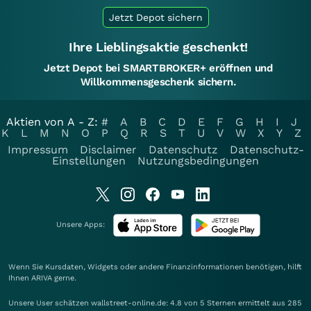
Jetzt Depot sichern
Ihre Lieblingsaktie geschenkt!
Jetzt Depot bei SMARTBROKER+ eröffnen und
Willkommensgeschenk sichern.
Aktien von A - Z:
#
A
B
C
D
E
F
G
H
I
J
K
L
M
N
O
P
Q
R
S
T
U
V
W
X
Y
Z
Impressum
Disclaimer
Datenschutz
Datenschutz-
Einstellungen
Nutzungsbedingungen
Unsere Apps:
Wenn Sie Kursdaten, Widgets oder andere Finanzinformationen benötigen, hilft
Ihnen
ARIVA
gerne.
Unsere User schätzen wallstreet-online.de: 4.8 von 5 Sternen ermittelt aus 285