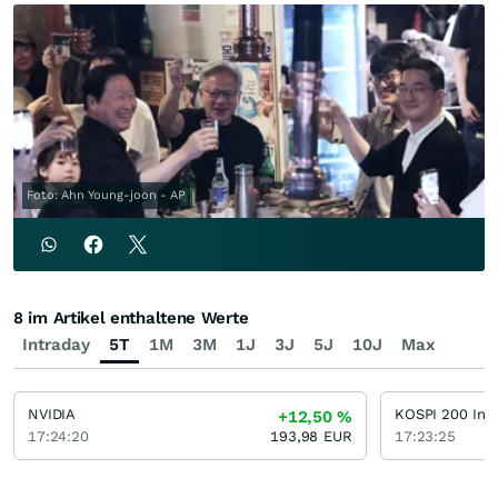
Foto: Ahn Young-joon - AP
8 im Artikel enthaltene Werte
Intraday
5T
1M
3M
1J
3J
5J
10J
Max
NVIDIA
KOSPI 200 Ind
+12,50
%
17:24:20
193,98
EUR
17:23:25