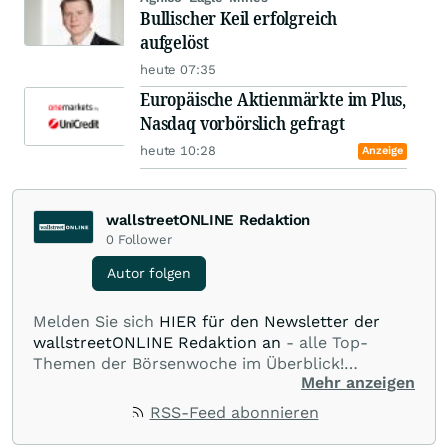
Bullischer Keil erfolgreich
aufgelöst
heute 07:35
Europäische Aktienmärkte im Plus,
Nasdaq vorbörslich gefragt
heute 10:28
Anzeige
wallstreetONLINE Redaktion
0
Follower
Autor folgen
Melden Sie sich
HIER für den Newsletter der
wallstreetONLINE Redaktion an
- alle Top-
Themen der Börsenwoche im Überblick!
Mehr anzeigen
Verpassen Sie kein wichtiges Anleger-Thema!
Für
Beiträge auf diesem journalistischen Channel ist
RSS-Feed abonnieren
die Chefredaktion der wallstreetONLINE
Redaktion verantwortlich.
Die Fachjournalisten