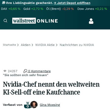
🎁 Ihre Lieblingsaktie geschenkt.
→ Jetzt Depot eröffnen
DAX
+0,65
%
Gold
+2,72
%
Öl (Brent)
-0,29
%
Dow Jones
+0,21
%
Aktien
NVIDIA Aktie
Nachrichten zu NVIDIA
Startseite
24257
0 Kommentare
"Sie sollten sich sehr freuen"
Nvidia-Chef nennt den weltweiten
KI-Sell-off eine Kaufchance
Verfasst von
Gina Moesing