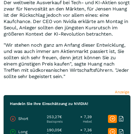
Der weltweite Ausverkauf bei Tech- und KI-Aktien sorgt
zwar für Nervosität an den Märkten, für Jensen Huang
ist der Rückschlag jedoch vor allem eines: eine
Kaufchance. Der CEO von Nvidia erklärte am Montag in
Seoul, Anleger sollten den jüngsten Kursrutsch im
größeren Kontext der KI-Revolution betrachten.
"Wir stehen noch ganz am Anfang dieser Entwicklung,
und was auch immer am Aktienmarkt passiert ist, Sie
sollten sich sehr freuen, denn jetzt können Sie zu
einem günstigen Preis kaufen", sagte Huang nach
Treffen mit südkoreanischen Wirtschaftsführern. "Jeder
sollte sehr begeistert sein."
Anzeige
Handeln Sie Ihre Einschätzung zu NVIDIA!
253,27€
× 7,39
Short
Basispreis
Hebel
190,05€
× 7,36
Long