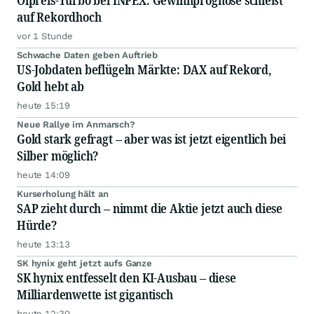
Ölpreis-Turbo bei INPEX: Gewinnprognose schießt
auf Rekordhoch
vor 1 Stunde
Schwache Daten geben Auftrieb
US-Jobdaten beflügeln Märkte: DAX auf Rekord,
Gold hebt ab
heute 15:19
Neue Rallye im Anmarsch?
Gold stark gefragt – aber was ist jetzt eigentlich bei
Silber möglich?
heute 14:09
Kurserholung hält an
SAP zieht durch – nimmt die Aktie jetzt auch diese
Hürde?
heute 13:13
SK hynix geht jetzt aufs Ganze
SK hynix entfesselt den KI-Ausbau – diese
Milliardenwette ist gigantisch
heute 12:30