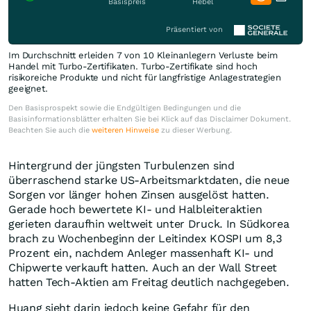
Basispreis
Hebel
Präsentiert von
Im Durchschnitt erleiden 7 von 10 Kleinanlegern Verluste beim
Handel mit Turbo-Zertifikaten. Turbo-Zertifikate sind hoch
risikoreiche Produkte und nicht für langfristige Anlagestrategien
geeignet.
Den Basisprospekt sowie die Endgültigen Bedingungen und die
Basisinformationsblätter erhalten Sie bei Klick auf das Disclaimer Dokument.
Beachten Sie auch die
weiteren Hinweise
zu dieser Werbung.
Hintergrund der jüngsten Turbulenzen sind
überraschend starke US-Arbeitsmarktdaten, die neue
Sorgen vor länger hohen Zinsen ausgelöst hatten.
Gerade hoch bewertete KI- und Halbleiteraktien
gerieten daraufhin weltweit unter Druck. In Südkorea
brach zu Wochenbeginn der Leitindex KOSPI um 8,3
Prozent ein, nachdem Anleger massenhaft KI- und
Chipwerte verkauft hatten. Auch an der Wall Street
hatten Tech-Aktien am Freitag deutlich nachgegeben.
Huang sieht darin jedoch keine Gefahr für den