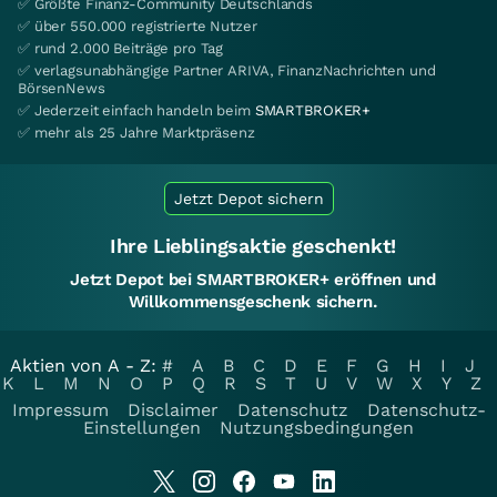
✅ Größte Finanz-Community Deutschlands
✅ über 550.000 registrierte Nutzer
✅ rund 2.000 Beiträge pro Tag
✅ verlagsunabhängige Partner ARIVA, FinanzNachrichten und
BörsenNews
✅ Jederzeit einfach handeln beim
SMARTBROKER+
✅ mehr als 25 Jahre Marktpräsenz
Jetzt Depot sichern
Ihre Lieblingsaktie geschenkt!
Jetzt Depot bei SMARTBROKER+ eröffnen und
Willkommensgeschenk sichern.
Aktien von A - Z:
#
A
B
C
D
E
F
G
H
I
J
K
L
M
N
O
P
Q
R
S
T
U
V
W
X
Y
Z
Impressum
Disclaimer
Datenschutz
Datenschutz-
Einstellungen
Nutzungsbedingungen