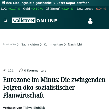
🎁 Ihre Lieblingsaktie geschenkt.
→ Jetzt Depot eröffnen
DAX
+0,17
%
Gold
+0,10
%
Öl (Brent)
+2,24
%
Dow Jones
-0,04
%
Nachrichten
Kommentare
Nachricht
Startseite
121
0 Kommentare
Eurozone im Minus: Die zwingenden
Folgen öko-sozialistischer
Planwirtschaft
Verfasst von
Tichys Einblick