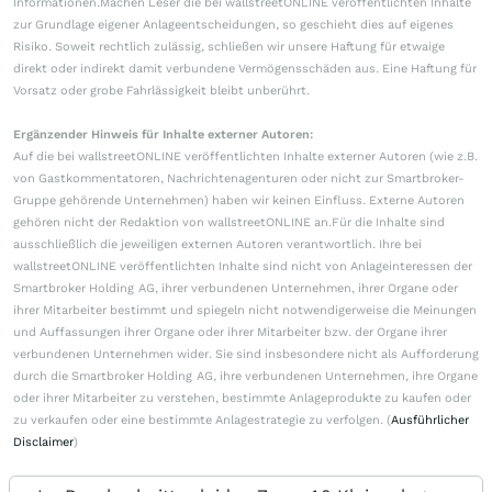
Informationen.Machen Leser die bei wallstreetONLINE veröffentlichten Inhalte
zur Grundlage eigener Anlageentscheidungen, so geschieht dies auf eigenes
Risiko. Soweit rechtlich zulässig, schließen wir unsere Haftung für etwaige
direkt oder indirekt damit verbundene Vermögensschäden aus. Eine Haftung für
Vorsatz oder grobe Fahrlässigkeit bleibt unberührt.
Ergänzender Hinweis für Inhalte externer Autoren:
Auf die bei wallstreetONLINE veröffentlichten Inhalte externer Autoren (wie z.B.
von Gastkommentatoren, Nachrichtenagenturen oder nicht zur Smartbroker-
Gruppe gehörende Unternehmen) haben wir keinen Einfluss. Externe Autoren
gehören nicht der Redaktion von wallstreetONLINE an.Für die Inhalte sind
ausschließlich die jeweiligen externen Autoren verantwortlich. Ihre bei
wallstreetONLINE veröffentlichten Inhalte sind nicht von Anlageinteressen der
Smartbroker Holding AG, ihrer verbundenen Unternehmen, ihrer Organe oder
ihrer Mitarbeiter bestimmt und spiegeln nicht notwendigerweise die Meinungen
und Auffassungen ihrer Organe oder ihrer Mitarbeiter bzw. der Organe ihrer
verbundenen Unternehmen wider. Sie sind insbesondere nicht als Aufforderung
durch die Smartbroker Holding AG, ihre verbundenen Unternehmen, ihre Organe
oder ihrer Mitarbeiter zu verstehen, bestimmte Anlageprodukte zu kaufen oder
zu verkaufen oder eine bestimmte Anlagestrategie zu verfolgen. (
Ausführlicher
Disclaimer
)