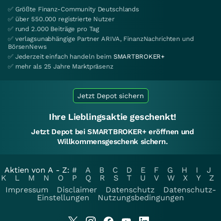
✅ Größte Finanz-Community Deutschlands
✅ über 550.000 registrierte Nutzer
✅ rund 2.000 Beiträge pro Tag
✅ verlagsunabhängige Partner ARIVA, FinanzNachrichten und
BörsenNews
✅ Jederzeit einfach handeln beim
SMARTBROKER+
✅ mehr als 25 Jahre Marktpräsenz
Jetzt Depot sichern
Ihre Lieblingsaktie geschenkt!
Jetzt Depot bei SMARTBROKER+ eröffnen und
Willkommensgeschenk sichern.
Aktien von A - Z:
#
A
B
C
D
E
F
G
H
I
J
K
L
M
N
O
P
Q
R
S
T
U
V
W
X
Y
Z
Impressum
Disclaimer
Datenschutz
Datenschutz-
Einstellungen
Nutzungsbedingungen