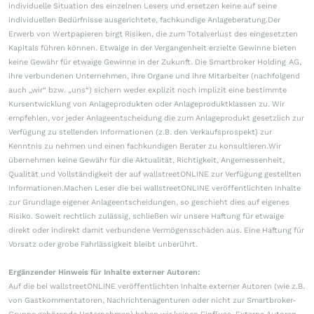
individuelle Situation des einzelnen Lesers und ersetzen keine auf seine
individuellen Bedürfnisse ausgerichtete, fachkundige Anlageberatung.Der
Erwerb von Wertpapieren birgt Risiken, die zum Totalverlust des eingesetzten
Kapitals führen können. Etwaige in der Vergangenheit erzielte Gewinne bieten
keine Gewähr für etwaige Gewinne in der Zukunft. Die Smartbroker Holding AG,
ihre verbundenen Unternehmen, ihre Organe und ihre Mitarbeiter (nachfolgend
auch „wir“ bzw. „uns“) sichern weder explizit noch implizit eine bestimmte
Kursentwicklung von Anlageprodukten oder Anlageproduktklassen zu. Wir
empfehlen, vor jeder Anlageentscheidung die zum Anlageprodukt gesetzlich zur
Verfügung zu stellenden Informationen (z.B. den Verkaufsprospekt) zur
Kenntnis zu nehmen und einen fachkundigen Berater zu konsultieren.Wir
übernehmen keine Gewähr für die Aktualität, Richtigkeit, Angemessenheit,
Qualität und Vollständigkeit der auf wallstreetONLINE zur Verfügung gestellten
Informationen.Machen Leser die bei wallstreetONLINE veröffentlichten Inhalte
zur Grundlage eigener Anlageentscheidungen, so geschieht dies auf eigenes
Risiko. Soweit rechtlich zulässig, schließen wir unsere Haftung für etwaige
direkt oder indirekt damit verbundene Vermögensschäden aus. Eine Haftung für
Vorsatz oder grobe Fahrlässigkeit bleibt unberührt.
Ergänzender Hinweis für Inhalte externer Autoren:
Auf die bei wallstreetONLINE veröffentlichten Inhalte externer Autoren (wie z.B.
von Gastkommentatoren, Nachrichtenagenturen oder nicht zur Smartbroker-