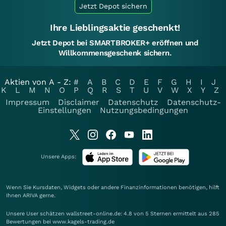
Jetzt Depot sichern
Ihre Lieblingsaktie geschenkt!
Jetzt Depot bei SMARTBROKER+ eröffnen und
Willkommensgeschenk sichern.
Aktien von A - Z:
#
A
B
C
D
E
F
G
H
I
J
K
L
M
N
O
P
Q
R
S
T
U
V
W
X
Y
Z
Impressum
Disclaimer
Datenschutz
Datenschutz-
Einstellungen
Nutzungsbedingungen
Unsere Apps:
Wenn Sie Kursdaten, Widgets oder andere Finanzinformationen benötigen, hilft
Ihnen
ARIVA
gerne.
Unsere User schätzen wallstreet-online.de: 4.8 von 5 Sternen ermittelt aus 285
Bewertungen bei www.kagels-trading.de