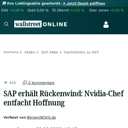
🎁 Ihre Lieblingsaktie geschenkt.
→ Jetzt Depot eröffnen
DAX
+0,69
%
Gold
0,00
%
Öl (Brent)
+0,02
%
Dow Jones
+0,25
%
Aktien
SAP Aktie
Nachrichten zu SAP
Startseite
445
0 Kommentare
SAP erhält Rückenwind: Nvidia-Chef
entfacht Hoffnung
Verfasst von
BörsenNEWS.de