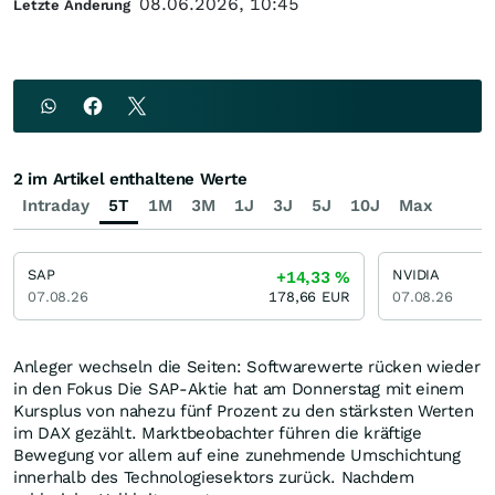
08.06.2026, 10:45
Letzte Änderung
2 im Artikel enthaltene Werte
Intraday
5T
1M
3M
1J
3J
5J
10J
Max
SAP
NVIDIA
+14,33
%
07.08.26
178,66
EUR
07.08.26
Anleger wechseln die Seiten: Softwarewerte rücken wieder
in den Fokus Die SAP-Aktie hat am Donnerstag mit einem
Kursplus von nahezu fünf Prozent zu den stärksten Werten
im DAX gezählt. Marktbeobachter führen die kräftige
Bewegung vor allem auf eine zunehmende Umschichtung
innerhalb des Technologiesektors zurück. Nachdem