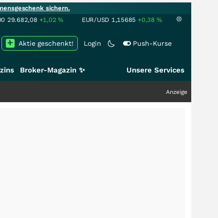
mensgeschenk sichern.
00
29.682,08
+1,02
%
EUR/USD
1,15685
+0,38
%
Aktie geschenkt!
Login
Push-Kurse
zins
Broker-Magazin ✨
Unsere Services
Anzeige
+++
Schw