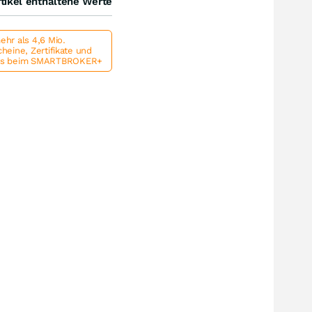
tikel enthaltene Werte
hr als 4,6 Mio.
heine, Zertifikate und
ts beim SMARTBROKER+