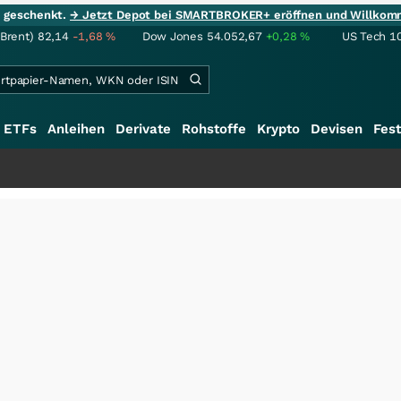
ie geschenkt.
→ Jetzt Depot bei SMARTBROKER+ eröffnen und Willkom
(Brent)
82,14
-1,68
%
Dow Jones
54.052,67
+0,28
%
US Tech 1
ETFs
Anleihen
Derivate
Rohstoffe
Krypto
Devisen
Fest