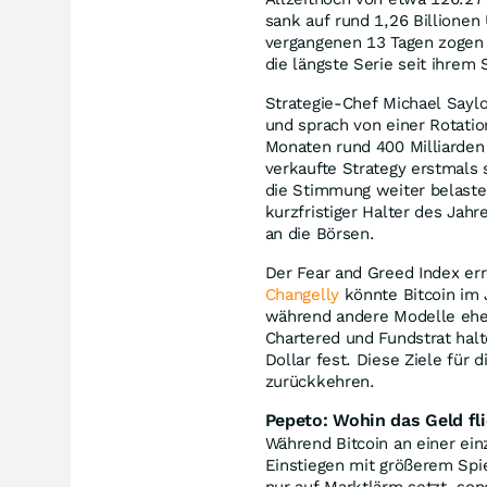
sank auf rund 1,26 Billionen
vergangenen 13 Tagen zogen 
die längste Serie seit ihrem S
Strategie-Chef Michael Saylo
und sprach von einer Rotatio
Monaten rund 400 Milliarden 
verkaufte Strategy erstmals 
die Stimmung weiter belastet
kurzfristiger Halter des Jah
an die Börsen.
Der Fear and Greed Index er
Changelly
könnte Bitcoin im 
während andere Modelle ehe
Chartered und Fundstrat halt
Dollar fest. Diese Ziele für 
zurückkehren.
Pepeto: Wohin das Geld fl
Während Bitcoin an einer ein
Einstiegen mit größerem Spie
nur auf Marktlärm setzt, so