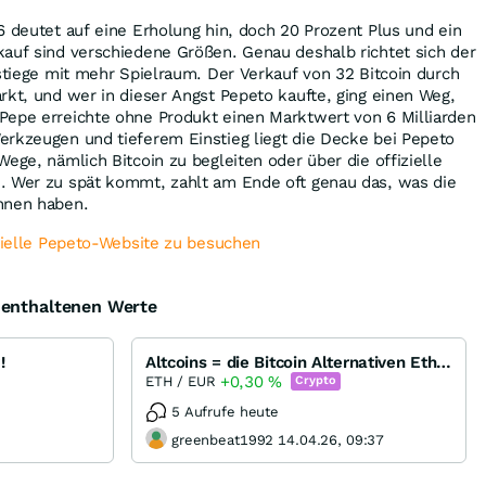
6 deutet auf eine Erholung hin, doch 20 Prozent Plus und ein
kauf sind verschiedene Größen. Genau deshalb richtet sich der
nstiege mit mehr Spielraum. Der Verkauf von 32 Bitcoin durch
rkt, und wer in dieser Angst Pepeto kaufte, ging einen Weg,
Pepe erreichte ohne Produkt einen Marktwert von 6 Milliarden
erkzeugen und tieferem Einstieg liegt die Decke bei Pepeto
ege, nämlich Bitcoin zu begleiten oder über die offizielle
. Wer zu spät kommt, zahlt am Ende oft genau das, was die
nnen haben.
izielle Pepeto-Website zu besuchen
e enthaltenen Werte
!
Altcoins = die Bitcoin Alternativen Ethereum, Ripple, DASH, Litecoin, Monero oder Bitshares
+0,30
%
ETH / EUR
Crypto
5 Aufrufe heute
greenbeat1992 14.04.26, 09:37