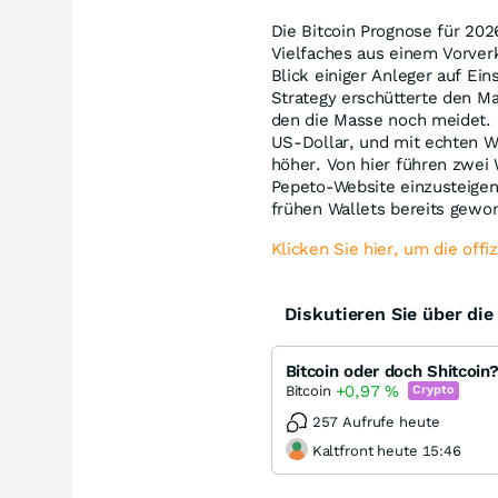
Die Bitcoin Prognose für 202
Vielfaches aus einem Vorver
Blick einiger Anleger auf Ei
Strategy erschütterte den Ma
den die Masse noch meidet. 
US-Dollar, und mit echten W
höher. Von hier führen zwei W
Pepeto-Website einzusteigen
frühen Wallets bereits gewo
Klicken Sie hier, um die off
Diskutieren Sie über di
Bitcoin oder doch Shitcoin?
+0,97
%
Bitcoin
Crypto
257 Aufrufe heute
Kaltfront heute 15:46