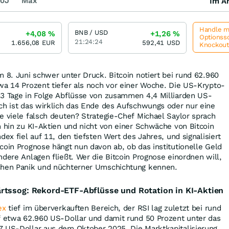
0J
Max
Im Ar
Handle me
BNB / USD
+4,08
%
+1,26
%
Optionssc
21:24:24
1.656,08
EUR
592,41
USD
Knockou
m 8. Juni schwer unter Druck. Bitcoin notiert bei rund 62.960
wa 14 Prozent tiefer als noch vor einer Woche. Die US-Krypto-
13 Tage in Folge Abflüsse von zusammen 4,4 Milliarden US-
ch ist das wirklich das Ende des Aufschwungs oder nur eine
e viele falsch deuten? Strategie-Chef Michael Saylor sprach
n hin zu KI-Aktien und nicht von einer Schwäche von Bitcoin
dex fiel auf 11, den tiefsten Wert des Jahres, und signalisiert
coin Prognose hängt nun davon ab, ob das institutionelle Geld
ndere Anlagen fließt. Wer die Bitcoin Prognose einordnen will,
chen Panik und nüchterner Umschichtung kennen.
rtssog: Rekord-ETF-Abflüsse und Rotation in KI-Aktien
ex
tief im überverkauften Bereich, der RSI lag zuletzt bei rund
uf etwa 62.960 US-Dollar und damit rund 50 Prozent unter das
7 US-Dollar aus dem Oktober 2025. Die Marktkapitalisierung