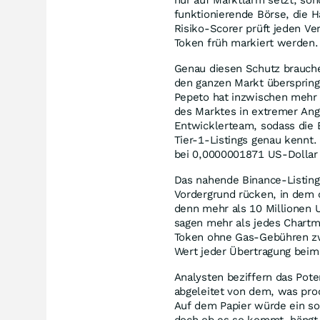
funktionierende Börse, die H
Risiko-Scorer prüft jeden V
Token früh markiert werden.
Genau diesen Schutz brauchen
den ganzen Markt überspring
Pepeto hat inzwischen mehr 
des Marktes in extremer Angs
Entwicklerteam, sodass die
Tier-1-Listings genau kennt.
bei 0,0000001871 US-Dollar j
Das nahende Binance-Listing
Vordergrund rücken, in dem de
denn mehr als 10 Millionen 
sagen mehr als jedes Chartm
Token ohne Gas-Gebühren zw
Wert jeder Übertragung beim
Analysten beziffern das Pote
abgeleitet von dem, was prod
Auf dem Papier würde ein sol
doch ob es so kommt, hängt 