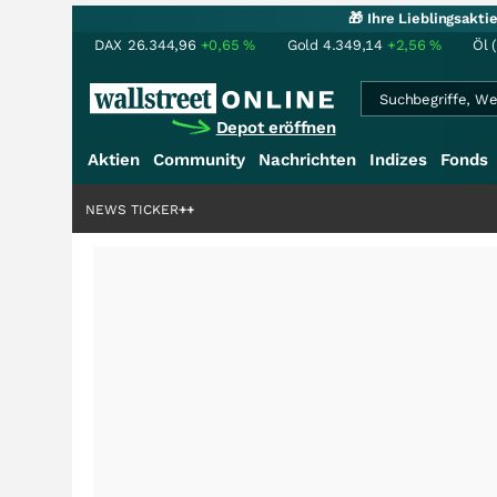
🎁 Ihre Lieblingsakt
DAX
26.344,96
+0,65
%
Gold
4.349,14
+2,56
%
Öl 
Depot eröffnen
Aktien
Community
Nachrichten
Indizes
Fonds
NEWS TICKER