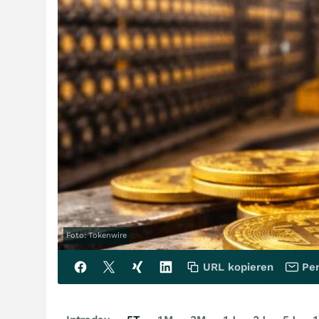
Foto: Tokenwire
URL kopieren
Per