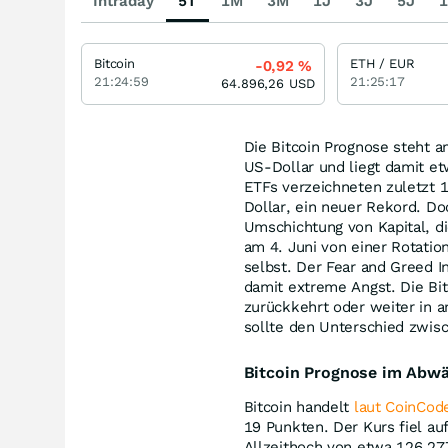
Intraday
5T
1M
3M
1J
3J
5J
1
Bitcoin
ETH / EUR
-0,92
%
21:24:59
21:25:17
64.896,26
USD
Die Bitcoin Prognose steht a
US-Dollar und liegt damit et
ETFs verzeichneten zuletzt 
Dollar, ein neuer Rekord. Do
Umschichtung von Kapital, di
am 4. Juni von einer Rotatio
selbst. Der Fear and Greed In
damit extreme Angst. Die Bit
zurückkehrt oder weiter in a
sollte den Unterschied zwis
Bitcoin Prognose im Abwä
Bitcoin handelt
laut CoinCod
19 Punkten. Der Kurs fiel a
Allzeithoch von etwa 126.27