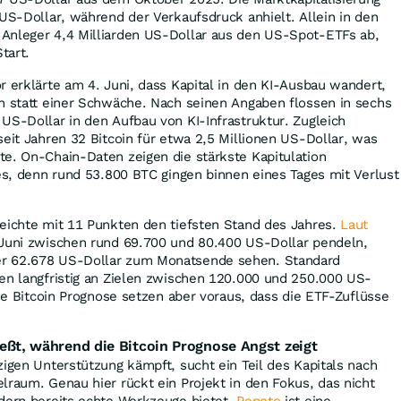
 US-Dollar, während der Verkaufsdruck anhielt. Allein in den
Anleger 4,4 Milliarden US-Dollar aus den US-Spot-ETFs ab,
tart.
r erklärte am 4. Juni, dass Kapital in den KI-Ausbau wandert,
n statt einer Schwäche. Nach seinen Angaben flossen in sechs
US-Dollar in den Aufbau von KI-Infrastruktur. Zugleich
seit Jahren 32 Bitcoin für etwa 2,5 Millionen US-Dollar, was
e. On-Chain-Daten zeigen die stärkste Kapitulation
res, denn rund 53.800 BTC gingen binnen eines Tages mit Verlust
reichte mit 11 Punkten den tiefsten Stand des Jahres.
Laut
Juni zwischen rund 69.700 und 80.400 US-Dollar pendeln,
r 62.678 US-Dollar zum Monatsende sehen. Standard
en langfristig an Zielen zwischen 120.000 und 250.000 US-
die Bitcoin Prognose setzen aber voraus, dass die ETF-Zuflüsse
ießt, während die Bitcoin Prognose Angst zeigt
zigen Unterstützung kämpft, sucht ein Teil des Kapitals nach
lraum. Genau hier rückt ein Projekt in den Fokus, das nicht
ndern bereits echte Werkzeuge bietet.
Pepeto
ist eine