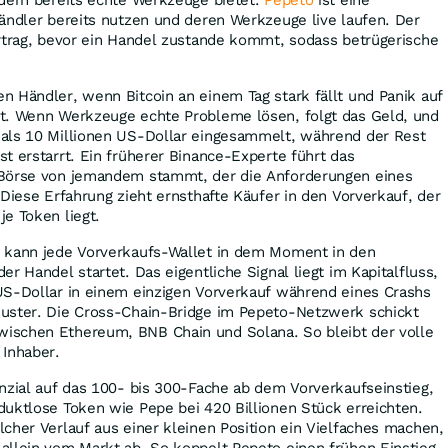
ändler bereits nutzen und deren Werkzeuge live laufen. Der
ertrag, bevor ein Handel zustande kommt, sodass betrügerische
 Händler, wenn Bitcoin an einem Tag stark fällt und Panik auf
t. Wenn Werkzeuge echte Probleme lösen, folgt das Geld, und
als 10 Millionen US-Dollar eingesammelt, während der Rest
t erstarrt. Ein früherer Binance-Experte führt das
 Börse von jemandem stammt, der die Anforderungen eines
 Diese Erfahrung zieht ernsthafte Käufer in den Vorverkauf, der
e Token liegt.
 kann jede Vorverkaufs-Wallet in dem Moment in den
r Handel startet. Das eigentliche Signal liegt im Kapitalfluss,
US-Dollar in einem einzigen Vorverkauf während eines Crashs
uster. Die Cross-Chain-Bridge im Pepeto-Netzwerk schickt
ischen Ethereum, BNB Chain und Solana. So bleibt der volle
 Inhaber.
nzial auf das 100- bis 300-Fache ab dem Vorverkaufseinstieg,
uktlose Token wie Pepe bei 420 Billionen Stück erreichten.
cher Verlauf aus einer kleinen Position ein Vielfaches machen,
allein vom Markt ab. So koppelt Pepeto einen frühen Einstieg