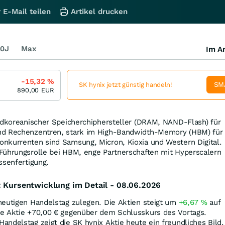
 E-Mail teilen
Artikel drucken
0J
Max
Im Ar
-15,32
%
SM
SK hynix jetzt günstig handeln!
890,00
EUR
südkoreanischer Speicherchiphersteller (DRAM, NAND-Flash) für
nd Rechenzentren, stark im High-Bandwidth-Memory (HBM) für
nkurrenten sind Samsung, Micron, Kioxia und Western Digital.
Führungsrolle bei HBM, enge Partnerschaften mit Hyperscalern
ssenfertigung.
: Kursentwicklung im Detail - 08.06.2026
heutigen Handelstag zulegen. Die Aktien steigt um
+6,67
%
auf
ie Aktie +70,00
€
gegenüber dem Schlusskurs des Vortags.
ndelstag zeigt die SK hynix Aktie heute ein freundliches Bild.