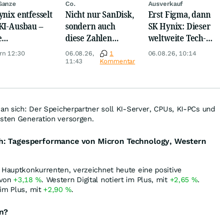
Ganze
Co.
Ausverkauf
ynix entfesselt
Nicht nur SanDisk,
Erst Figma, dann
KI-Ausbau –
sondern auch
SK Hynix: Dieser
e
diese Zahlen
weltweite Tech-
iardenwette ist
sorgen jetzt für
Crash vernichtet
rn 12:30
06.08.26,
1
06.08.26, 10:14
ntisch
Ärger!
Milliarden
11:43
Kommentar
 an sich: Der Speicherpartner soll KI-Server, CPUs, KI-PCs und
hsten Generation versorgen.
h: Tagesperformance von Micron Technology, Western
 Hauptkonkurrenten, verzeichnet heute eine positive
 von
+3,18
%
. Western Digital notiert im Plus, mit
+2,65
%
.
 im Plus, mit
+2,90
%
.
en?