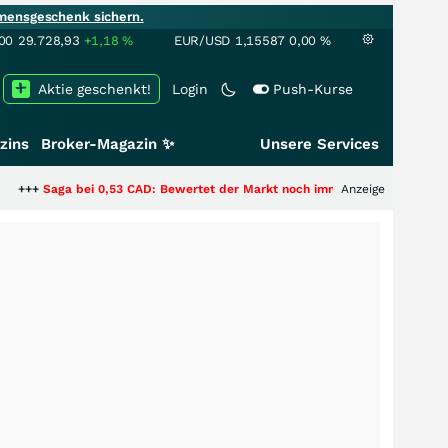
mensgeschenk sichern.
00
29.728,93
+1,18
%
EUR/USD
1,15587
0,00
%
Aktie geschenkt!
Login
Push-Kurse
zins
Broker-Magazin ✨
Unsere Services
 0,53 CAD: Bewertet der Markt noch immer nur die Hälfte der Story?
Anzeige
+++