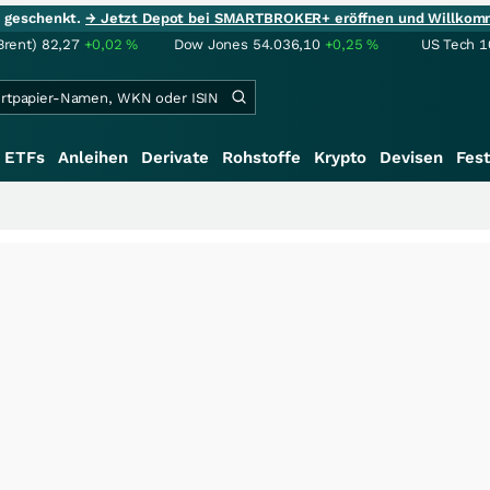
ie geschenkt.
→ Jetzt Depot bei SMARTBROKER+ eröffnen und Willkom
Brent)
82,27
+0,02
%
Dow Jones
54.036,10
+0,25
%
US Tech 1
ETFs
Anleihen
Derivate
Rohstoffe
Krypto
Devisen
Fest
+++
Saga bei