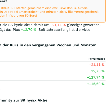
henkt
BROKER+ starten gemeinsam eine exklusive Bonus-Aktion.
 ein Depot bei Smartbroker+ und erhalten als Willkommensgeschenk
tien im Wert von 50 Euro!
st die SK hynix Aktie damit um
-21,11
%
günstiger geworden.
rägt das Plus
+12,70
%
. Seit Jahresanfang hat die Aktie
ich der Kurs in den vergangenen Wochen und Monaten
Performance
-21,11
%
+12,70
%
+127,74
%
+115,69
%
r
unity zur SK hynix Aktie