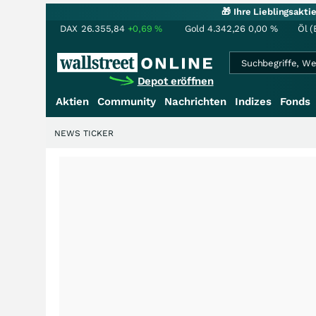
🎁 Ihre Lieblingsakt
DAX
26.355,84
+0,69
%
Gold
4.342,26
0,00
%
Öl (
Depot eröffnen
Aktien
Community
Nachrichten
Indizes
Fonds
NEWS TICKER