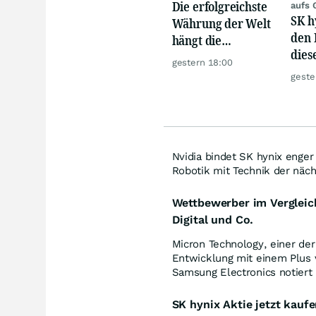
Die erfolgreichste
aufs 
SK h
Währung der Welt
den 
hängt die
dies
Konkurrenz ab
gestern 18:00
Mill
geste
giga
Nvidia bindet SK hynix enger
Robotik mit Technik der näc
Wettbewerber im Vergleic
Digital und Co.
Micron Technology, einer der
Entwicklung mit einem Plus
Samsung Electronics notiert
SK hynix Aktie jetzt kauf