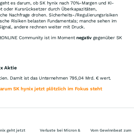
geht es darum, ob SK hynix nach 70%-Margen und KI-
bt oder Kursrücksetzer durch Überkapazitäten,
sche Nachfrage drohen. Sicherheits-/Regulierungsrisiken
ische Risiken belasten Fundamentals; manche sehen im
ignal, andere rechnen weiter mit Druck.
eetONLINE Community ist im Moment
negativ
gegenüber SK
x Aktie
tien. Damit ist das Unternehmen 795,04 Mrd. € wert.
Warum SK hynix jetzt plötzlich im Fokus steht
nix geht jetzt
Verluste bei Micron &
Vom Gewinnbeat zum