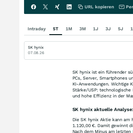
URL kopieren
Per
Intraday
5T
1M
3M
1J
3J
5J
1
SK hynix
07.08.26
SK hynix ist ein führender 
PCs, Server, Smartphones u
KI-Anwendungen. Wichtige Ko
Stärke/USP: technologische 
und hohe Effizienz in der Ma
SK hynix aktuelle Analyse
Die SK hynix Aktie kann am 
1.120,00
€
. Damit gewinnt d
Nach dem Minus am letzten Ha